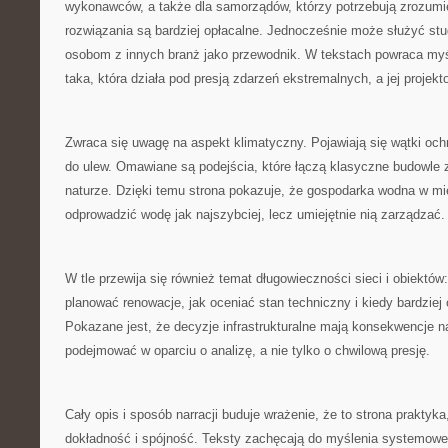
wykonawców, a także dla samorządów, którzy potrzebują zrozumi
rozwiązania są bardziej opłacalne. Jednocześnie może służyć s
osobom z innych branż jako przewodnik. W tekstach powraca myśl,
taka, która działa pod presją zdarzeń ekstremalnych, a jej proje
Zwraca się uwagę na aspekt klimatyczny. Pojawiają się wątki ochr
do ulew. Omawiane są podejścia, które łączą klasyczne budowle 
naturze. Dzięki temu strona pokazuje, że gospodarka wodna w mie
odprowadzić wodę jak najszybciej, lecz umiejętnie nią zarządzać.
W tle przewija się również temat długowieczności sieci i obiektów:
planować renowacje, jak oceniać stan techniczny i kiedy bardziej
Pokazane jest, że decyzje infrastrukturalne mają konsekwencje n
podejmować w oparciu o analizę, a nie tylko o chwilową presję.
Cały opis i sposób narracji buduje wrażenie, że to strona praktyka,
dokładność i spójność. Teksty zachęcają do myślenia systemowego