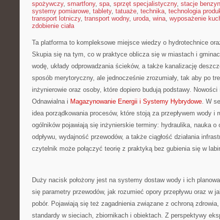
spożywczy
,
smartfony
,
spa
,
sprzęt specjalistyczny
,
stacje benzy
systemy pomiarowe
,
tablety
,
tatuaże
,
technika
,
technologia produk
transport lotniczy
,
transport wodny
,
uroda
,
wina
,
wyposażenie kuc
zdobienie ciała
Ta platforma to kompleksowe miejsce wiedzy o hydrotechnice oraz 
Skupia się na tym, co w praktyce oblicza się w miastach i gmina
wodę, układy odprowadzania ścieków, a także kanalizację deszcz
sposób merytoryczny, ale jednocześnie zrozumiały, tak aby po tre
inżynierowie oraz osoby, które dopiero budują podstawy. Nowości 
Odnawialna i
Magazynowanie Energii i Systemy Hybrydowe
. W se
idea porządkowania procesów, które stoją za przepływem wody i 
ogólników pojawiają się inżynierskie terminy: hydraulika, nauka 
odpływu, wydajność przewodów, a także ciągłość działania infrast
czytelnik może połączyć teorię z praktyką bez gubienia się w labi
Duży nacisk położony jest na systemy dostaw wody i ich planowani
się parametry przewodów, jak rozumieć opory przepływu oraz w ja
pobór. Pojawiają się też zagadnienia związane z ochroną zdrowia,
standardy w sieciach, zbiornikach i obiektach. Z perspektywy eks