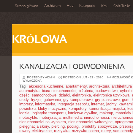
Archiwum
Hey
Kategorie
Strona główna
Król
Spis Treści
KRÓLOWA
KANALIZACJA I ODWODNIENIA
POSTED BY ADMIN
POSTED ON LUT - 27 - 2026
MOŻLIWOŚĆ 
WYŁĄCZONA
Tagi:
akcesoria kuchenne
,
apartamenty
,
architektura
,
architektura
automatyka
,
biura nieruchomości
,
biżuteria
,
budownictwo
,
cyberb
części samochodowe
,
działki
,
elektronika
,
elektronika użytkowa
,
urody
,
fryzjer
,
gotowanie
,
gry komputerowe
,
gry planszowe
,
gsm
,
imprezy
,
informatyka
,
integracja zespołu
,
internet
,
jachty
,
kawiarni
powietrzu
,
kluby muzyczne
,
komputery
,
komunikacja miejska
,
ko
łodzie
,
logistyka transportu
,
lotnictwo cywilne
,
makeup
,
materiały
motocykle
,
motoryzacja
,
multimedia
,
nieruchomości
,
nieruchomoś
nieruchomości na wynajem
,
nieruchomości wakacyjne
,
oprogramo
pielęgnacja skóry
,
piercing
,
pociągi
,
produkty spożywcze
,
przepis
rowery elektryczne
,
rozrywka
,
rozrywka nocna
,
rutery
,
samochody