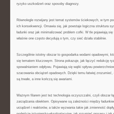
ryzyko uszkodzeń oraz sposoby diagnozy.
Równolegle rozwijany jest temat systemów ściekowych, w tym po
ich konsekwencji. Omawia się, jak powstaje logiczna struktura s
ładunki oraz jak minimalizować problem cofki. W tle pojawiają się 
właśnie one często decydują o tym, czy sieć działa stabilnie.
Szczególnie istotny obszar to gospodarka wodami opadowymi, któr
się tematem kluczowym. Strona pokazuje, jak łączyć redukcję ryz
spowalnianiem odpływu. Pojawiają się wątki spływu powierzchnio
szacowania obciążeń opadowych. Dzięki temu łatwiej zrozumieć, 
są trwałe, a inne kończą się awariami.
Ważnym filarem jest też technologia oczyszczalni, czyli obszar ł
zarządzania obiektem. Opisywane są zależności między ładunki
urządzeń i reaktorów, a także wyzwania takie jak zmienność dopł
podejście inżyniersko-eksploatacyjne: jak rozumieć procesy i jak 