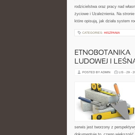
rodzicielstwa oraz pracy nad włas
życiowe i Uzależnienia. Na stroni
które opisują, jak działa system
CATEGORIES:
HISZPANIA
ETNOBOTANIKA –
LUDOWEJ I LEŚN
POSTED BY ADMIN
LIS - 29 - 
serwis jest tworzony z perspektyw
dokumentuje to, czego większość 