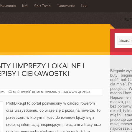
Kategorie
Tagowanie
Tagi
Król
Spis Treści
SUB
Y I IMPREZY LOKALNE I
Bieganie wy
ISY I CIEKAWOSTKI
buty i biegn
dość, boli C
dla mnie”. P
podejściu. 
ROWEROWE
2025
MOŻLIWOŚĆ KOMENTOWANIA
ZOSTAŁA WYŁĄCZONA
mocno i bez 
EVENTY
Naprzemienn
I
marszu, prz
IMPREZY
ProfiBike.pl to portal poświęcony w całości rowerom
LOKALNE
bez porównyw
I
oraz wszystkiemu, co wiąże się z jazdą na rowerze. To
rekord, tylk
ROWEROWE
PRZEPISY
mięśni i sta
przestrzeń, w którym miłość do rowerów łączy się z
I
proporcje za
CIEKAWOSTKI
mniej marszu
rzetelną informacją, inspirującymi relacjami z trasy oraz
KULINARNE
najdroższe, 
praktycznymi wskazówkami dla osób na każdym