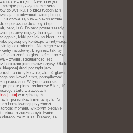
ania się z innymi. Celem nie jest
o spokojne przyzwyczajenie serca,
wów do wysiłku. Po kilku tygodniach
czynają się odwracać: więcej biegu,
. Kluczowe są buty – niekoniecznie
ale dopasowane do stopy i typu
alt, park, las). Do tego proste zasady
 dzień przerwy między treningami na
zciąganie, lekki posiłek po biegu, sen.
bko pojawią się kontuzje, a motywacja
. Nie ignoruj oddechu. Nie biegniesz na
o kadry narodowej. Biegniesz tak, by
eć kilka zdań na głos. Jeżeli sapiesz
wa – zwolnij. Regularność jest
iż heroiczne jednorazowe zrywy. Około
j biegowej drogi początkujący
 ruch to nie tylko ciało, ale też głowa.
maga redukować stres, porządkować
awia jakość snu. W tym momencie
ć po proste plany treningowe 5 km, 10
rwszego startu w zawodach –
ięcej tutaj
w rozpisanych
ach i poradnikach mentalnych. Po
cach konsekwencji przychodzi
nagroda: moment, w którym bieganie
ć torturą, a zaczyna być Twoim
e dlatego, że musisz. Dlatego, że