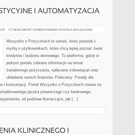
TYCYJNE I AUTOMATYZACJA
FUNDUSZE
2025
MOŻLIWOŚĆ KOMENTOWANIA
ZOSTAŁA WYŁĄCZONA
INWESTYCYJNE
I
AUTOMATYZACJA
Wszystko o Pożyczkach to serwis, który powstał z
INWESTYCJI
myślą o użytkownikach, które chcą lepiej poznać świat
kredytów i budżetu domowego. To platforma, gdzie w
jednym portalu zebrano informacje na temat
świadomego pożyczania, spłacania zobowiązań oraz
układania swoich finansów. Polecamy: Porady dla
w i konsumpcji. Portal Wszystko o Pożyczkach stawia na
skomplikowanego języka prawniczego czy bankowego,
wyjaśnienia, od podstaw tłumaczące, jak […]
NIA KLINICZNEGO I