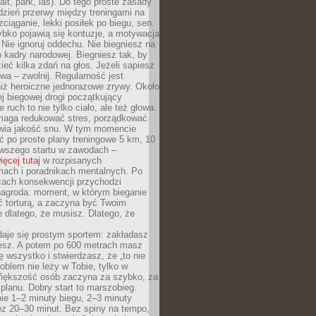
alt, park, las). Do tego proste zasady
 dzień przerwy między treningami na
zciąganie, lekki posiłek po biegu, sen.
bko pojawią się kontuzje, a motywacja
. Nie ignoruj oddechu. Nie biegniesz na
o kadry narodowej. Biegniesz tak, by
eć kilka zdań na głos. Jeżeli sapiesz
wa – zwolnij. Regularność jest
iż heroiczne jednorazowe zrywy. Około
j biegowej drogi początkujący
 ruch to nie tylko ciało, ale też głowa.
maga redukować stres, porządkować
awia jakość snu. W tym momencie
ć po proste plany treningowe 5 km, 10
rwszego startu w zawodach –
ięcej tutaj
w rozpisanych
ach i poradnikach mentalnych. Po
cach konsekwencji przychodzi
nagroda: moment, w którym bieganie
ć torturą, a zaczyna być Twoim
e dlatego, że musisz. Dlatego, że
daje się prostym sportem: zakładasz
iesz. A potem po 600 metrach masz
ię wszystko i stwierdzasz, że „to nie
roblem nie leży w Tobie, tylko w
Większość osób zaczyna za szybko, za
planu. Dobry start to marszobieg.
ie 1–2 minuty biegu, 2–3 minuty
ez 20–30 minut. Bez spiny na tempo,