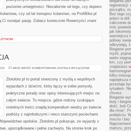
biegania (asf
regeneracji:
poziomie umiejętności. Niezależnie od tego, czy dopiero
początku, ro
kolarstwa, czy od lat trenujesz kolarstwo, na ProfiBike.pl
Bez tego szy
poleci w dół
ą Ci rozwijać pasję. Zobacz koniecznie Rowerzyści znani
zaliczenie d
móc powiedzi
jak lokomoty
ważniejsza n
RUŻYNOWI
połowy swoje
odkrywają, że
Bieganie po
myśli, popr
CJA
warto sięgną
km, czy pie
znajdziesz
w
TAJLANDIA
2025
MOŻLIWOŚĆ KOMENTOWANIA
ZOSTAŁA WYŁĄCZONA
harmonogram
I
GRECJA
kilku miesią
Zlotoloto.pl to portal stworzony z myślą o wspólnych
największa 
przestaje by
wyjazdach z dziećmi, który łączy w sobie pomysły,
rytuałem. Ni
chcesz.
praktyczne porady oraz opisy interesujących miejsc na
Bieganie wy
całym świecie. To miejsce, gdzie rodziny szukające
buty i biegn
dość, boli C
rzetelnych treści znajdą kompendium wiedzy po świecie
dla mnie”. P
podróży z najmłodszymi i nieco starszymi pociechami.
podejściu. 
mocno i bez 
ojewództwo opolskie. Zlotoloto.pl pokazuje, że wyjazdy z
Naprzemienn
marszu, prz
twe, uporządkowane i pełne zachwytu. Na stronie krok po