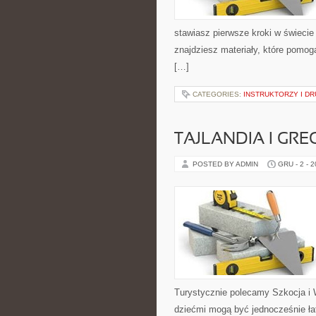
stawiasz pierwsze kroki w świecie 
znajdziesz materiały, które pomog
[…]
CATEGORIES:
INSTRUKTORZY I D
TAJLANDIA I GRE
POSTED BY ADMIN
GRU - 2 - 
Turystycznie polecamy Szkocja i W
dziećmi mogą być jednocześnie ła