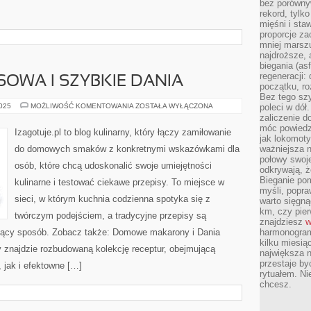
bez porównyw
rekord, tylk
mięśni i sta
proporcje za
mniej marszu
najdroższe, 
biegania (asf
regeneracji:
OWA I SZYBKIE DANIA
początku, ro
Bez tego szy
KUCHNIA
2025
MOŻLIWOŚĆ KOMENTOWANIA
ZOSTAŁA WYŁĄCZONA
poleci w dół
LUKSUSOWA
zaliczenie d
I
móc powiedzi
SZYBKIE
Izagotuje.pl to blog kulinarny, który łączy zamiłowanie
DANIA
jak lokomoty
do domowych smaków z konkretnymi wskazówkami dla
ważniejsza n
połowy swoje
osób, które chcą udoskonalić swoje umiejętności
odkrywają, że
Bieganie po
kulinarne i testować ciekawe przepisy. To miejsce w
myśli, popr
sieci, w którym kuchnia codzienna spotyka się z
warto sięgną
km, czy pie
twórczym podejściem, a tradycyjne przepisy są
znajdziesz
w
rujący sposób. Zobacz także: Domowe makarony i Dania
harmonogram
kilku miesią
cy znajdzie rozbudowaną kolekcję receptur, obejmującą
największa 
przestaje by
 jak i efektowne […]
rytuałem. Ni
chcesz.