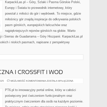
EUROPĄ
KarpackiLas.pl – Góry, Szlaki i Pasma Górskie Polski,
A
AZJĄ
Europy i Świata to przewodnik internetowy, który
powstał z miłości do gór i wędrówek. To miejsce, gdzie
miłośnicy gór znajdą inspiracje do odkrywania polskich
pasm górskich, europejskich łańcuchów oraz
najpiękniejszych rejonów górskich na globie. Warto
i i Sierras de Guadarrama – Góry Hiszpanii. KarpackiLas.pl
okich i niskich pasmach, napisane z perspektywy
ZNA I CROSSFIT I WOD
DIETA
2025
MOŻLIWOŚĆ KOMENTOWANIA
ZOSTAŁA WYŁĄCZONA
KETOGENICZNA
I
CROSSFIT
PT6.pl to innowacyjny portal online, który w całości
I
WOD
poświęcony jest ćwiczeniom funkcjonalnym oraz
praktycznym ćwiczeniom dla osób na każdym poziomie.