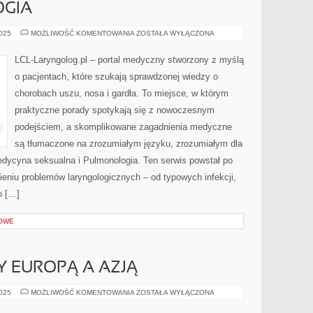
GIA
MEDYCYNA
2025
MOŻLIWOŚĆ KOMENTOWANIA
ZOSTAŁA WYŁĄCZONA
ŻYWIENIA
KLINICZNEGO
I
LCL-Laryngolog.pl – portal medyczny stworzony z myślą
IMMUNOONKOLOGIA
o pacjentach, które szukają sprawdzonej wiedzy o
chorobach uszu, nosa i gardła. To miejsce, w którym
praktyczne porady spotykają się z nowoczesnym
podejściem, a skomplikowane zagadnienia medyczne
są tłumaczone na zrozumiałym języku, zrozumiałym dla
edycyna seksualna i Pulmonologia. Ten serwis powstał po
eniu problemów laryngologicznych – od typowych infekcji,
o […]
OWE
Y EUROPĄ A AZJĄ
KAUKAZ
2025
MOŻLIWOŚĆ KOMENTOWANIA
ZOSTAŁA WYŁĄCZONA
–
MIĘDZY