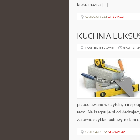
kroku można […]
CATEGORIES:
GRY AKCJI
KUCHNIA LUKSUS
POSTED BY ADMIN
GRU - 2 - 
przedstawiane w czytelny i inspi
retro. Na Izagotuje.pl odwiedzają
zarówno szybkie potrawy rodzinne,
CATEGORIES:
SŁOWACJA