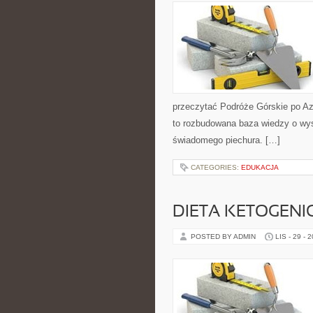
przeczytać Podróże Górskie po Azj
to rozbudowana baza wiedzy o wys
świadomego piechura. […]
CATEGORIES:
EDUKACJA
DIETA KETOGENIC
POSTED BY ADMIN
LIS - 29 - 