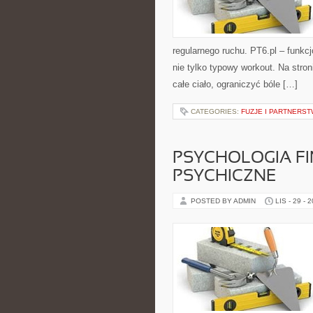
regularnego ruchu. PT6.pl – funkcj
nie tylko typowy workout. Na stro
całe ciało, ograniczyć bóle […]
CATEGORIES:
FUZJE I PARTNERS
PSYCHOLOGIA FI
PSYCHICZNE
POSTED BY ADMIN
LIS - 29 - 