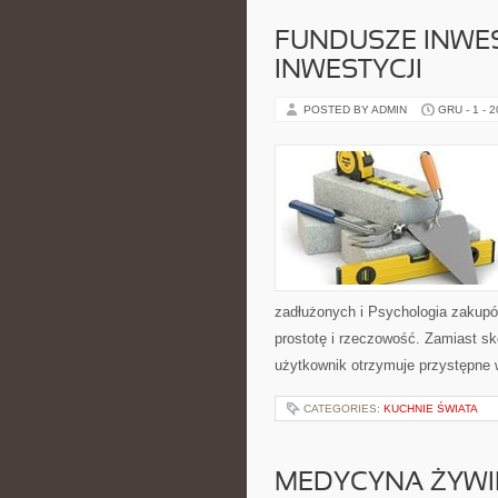
FUNDUSZE INWES
INWESTYCJI
POSTED BY ADMIN
GRU - 1 - 
zadłużonych i Psychologia zakupó
prostotę i rzeczowość. Zamiast 
użytkownik otrzymuje przystępne 
CATEGORIES:
KUCHNIE ŚWIATA
MEDYCYNA ŻYWIE