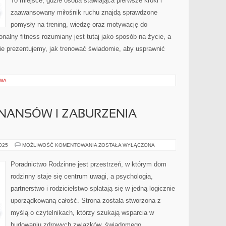
To miejsce, gdzie osoba stawiająca pierwsze kroki i
zaawansowany miłośnik ruchu znajdą sprawdzone
pomysły na trening, wiedzę oraz motywację do
onalny fitness rozumiany jest tutaj jako sposób na życie, a
nie prezentujemy, jak trenować świadomie, aby usprawnić
TWA
NANSÓW I ZABURZENIA
PSYCHOLOGIA
2025
MOŻLIWOŚĆ KOMENTOWANIA
ZOSTAŁA WYŁĄCZONA
FINANSÓW
I
ZABURZENIA
Poradnictwo Rodzinne jest przestrzeń, w którym dom
PSYCHICZNE
rodzinny staje się centrum uwagi, a psychologia,
partnerstwo i rodzicielstwo splatają się w jedną logicznie
uporządkowaną całość. Strona została stworzona z
myślą o czytelnikach, którzy szukają wsparcia w
budowaniu zdrowych związków, świadomego