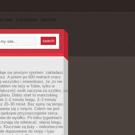
SCRIBE
FACEBOOK
TWITTER
daje się prostym sportem: zakładasz
iesz. A potem po 600 metrach masz
ię wszystko i stwierdzasz, że „to nie
roblem nie leży w Tobie, tylko w
Większość osób zaczyna za szybko, za
planu. Dobry start to marszobieg.
ie 1–2 minuty biegu, 2–3 minuty
ez 20–30 minut. Bez spiny na tempo,
ania się z innymi. Celem nie jest
o spokojne przyzwyczajenie serca,
wów do wysiłku. Po kilku tygodniach
czynają się odwracać: więcej biegu,
. Kluczowe są buty – niekoniecznie
ale dopasowane do stopy i typu