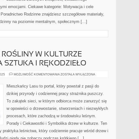
nymi emocjami. Ciekawe kategorie: Motywacja i cele
e Poradnictwo Rodzinne znajdziesz szczegółowe materiały,
 rodzinny na poziomie mentalnym, społecznym […]
 ROŚLINY W KULTURZE
A SZTUKA I RĘKODZIEŁO
ETNOBOTANIKA
2025
MOŻLIWOŚĆ KOMENTOWANIA
ZOSTAŁA WYŁĄCZONA
–
ROŚLINY
W
Mieszkańcy Lasu to portal, który powstał z pasji do
KULTURZE
LUDOWEJ
dzikiej przyrody i codziennej pracy strażnika puszczy.
I
LEŚNA
To zakątek sieci, w którym odbiorca może zanurzyć się
SZTUKA
I
w opowieści o drzewostanie, stworzeniach i niezwykłych
RĘKODZIEŁO
procesach, które zachodzą w środowisku leśnym.
Porady i Ciekawostki i Symbolika drzew w kulturze. Ten
y praktyka leśnictwa, który codziennie pracuje wśród drzew i
ludzi nigdy nie zobaczy podczas krótkiego […]