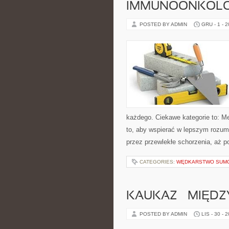
IMMUNOONKOLO
POSTED BY ADMIN
GRU - 1 - 
każdego. Ciekawe kategorie to: M
to, aby wspierać w lepszym rozumi
przez przewlekłe schorzenia, aż p
CATEGORIES:
WĘDKARSTWO SUM
KAUKAZ – MIĘDZ
POSTED BY ADMIN
LIS - 30 - 