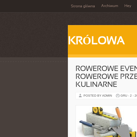
Archiwum
Hey
Strona główna
KRÓLOWA
ROWEROWE EVENT
ROWEROWE PRZEP
KULINARNE
POSTED BY ADMIN
GRU - 2 - 