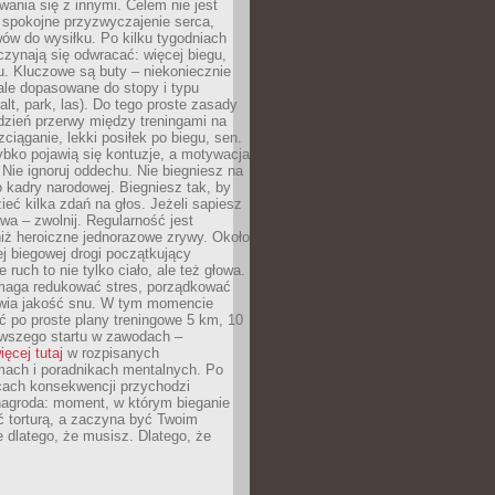
ania się z innymi. Celem nie jest
o spokojne przyzwyczajenie serca,
wów do wysiłku. Po kilku tygodniach
czynają się odwracać: więcej biegu,
. Kluczowe są buty – niekoniecznie
ale dopasowane do stopy i typu
alt, park, las). Do tego proste zasady
 dzień przerwy między treningami na
zciąganie, lekki posiłek po biegu, sen.
bko pojawią się kontuzje, a motywacja
. Nie ignoruj oddechu. Nie biegniesz na
o kadry narodowej. Biegniesz tak, by
eć kilka zdań na głos. Jeżeli sapiesz
wa – zwolnij. Regularność jest
iż heroiczne jednorazowe zrywy. Około
j biegowej drogi początkujący
 ruch to nie tylko ciało, ale też głowa.
maga redukować stres, porządkować
awia jakość snu. W tym momencie
ć po proste plany treningowe 5 km, 10
rwszego startu w zawodach –
ięcej tutaj
w rozpisanych
ach i poradnikach mentalnych. Po
cach konsekwencji przychodzi
nagroda: moment, w którym bieganie
ć torturą, a zaczyna być Twoim
e dlatego, że musisz. Dlatego, że