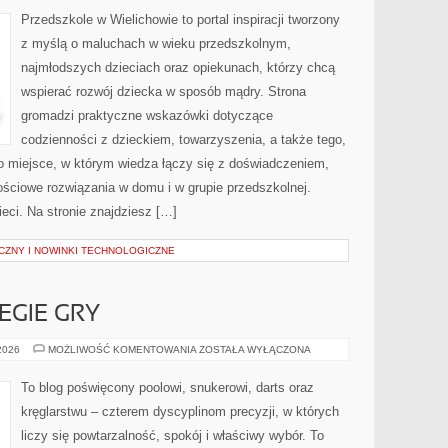
NAUKA
Przedszkole w Wielichowie to portal inspiracji tworzony
z myślą o maluchach w wieku przedszkolnym,
najmłodszych dzieciach oraz opiekunach, którzy chcą
wspierać rozwój dziecka w sposób mądry. Strona
gromadzi praktyczne wskazówki dotyczące
codzienności z dzieckiem, towarzyszenia, a także tego,
To miejsce, w którym wiedza łączy się z doświadczeniem,
ościowe rozwiązania w domu i w grupie przedszkolnej.
eci. Na stronie znajdziesz […]
CZNY I NOWINKI TECHNOLOGICZNE
EGIE GRY
TECHNIKI
 2026
MOŻLIWOŚĆ KOMENTOWANIA
ZOSTAŁA WYŁĄCZONA
I
STRATEGIE
GRY
To blog poświęcony poolowi, snukerowi, darts oraz
kręglarstwu – czterem dyscyplinom precyzji, w których
liczy się powtarzalność, spokój i właściwy wybór. To