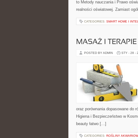
to Metody nauczania i Prawo oświa
realności oświatowej. Zamiast ogó
CATEGORIES:
SMART HOME I INTE
MASAŻ I TERAPI
POSTED BY ADMIN
STY - 28 -
oraz porównania dopasowane do ró
Higiena i Bezpieczeństwo w Kosme
beauty łatwo […]
CATEGORIES:
ROŚLINY AKWARIO