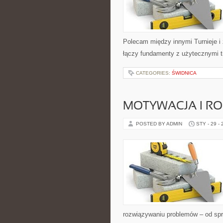
Polecam między innymi Turnieje i 
łączy fundamenty z użytecznymi ti
CATEGORIES:
ŚWIDNICA
MOTYWACJA I R
POSTED BY ADMIN
STY - 29 -
rozwiązywaniu problemów – od spr