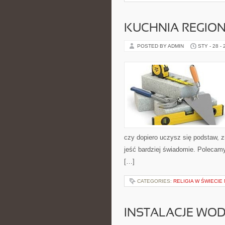
KUCHNIA REGIO
POSTED BY ADMIN
STY - 28 -
czy dopiero uczysz się podstaw, zn
jeść bardziej świadomie. Polecam
[…]
CATEGORIES:
RELIGIA W ŚWIECIE 
INSTALACJE WOD