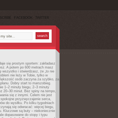
SCRIBE
FACEBOOK
TWITTER
daje się prostym sportem: zakładasz
iesz. A potem po 600 metrach masz
ię wszystko i stwierdzasz, że „to nie
roblem nie leży w Tobie, tylko w
Większość osób zaczyna za szybko, za
planu. Dobry start to marszobieg.
ie 1–2 minuty biegu, 2–3 minuty
ez 20–30 minut. Bez spiny na tempo,
ania się z innymi. Celem nie jest
o spokojne przyzwyczajenie serca,
wów do wysiłku. Po kilku tygodniach
czynają się odwracać: więcej biegu,
. Kluczowe są buty – niekoniecznie
ale dopasowane do stopy i typu