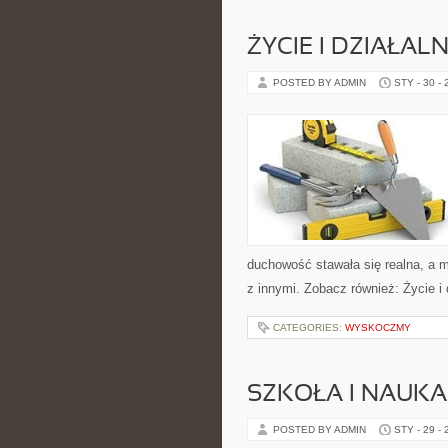
ŻYCIE I DZIAŁA
POSTED BY ADMIN
STY - 30 -
duchowość stawała się realna, a mo
z innymi. Zobacz również: Życie i
CATEGORIES:
WYSKOCZMY
SZKOŁA I NAUKA
POSTED BY ADMIN
STY - 29 -