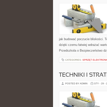
jak budować poczucie bliskości. 
dzięki czemu łatwiej wdrażać wart
Przedszkola o Bezpieczeństwo dzi
CATEGORIES:
SPRZĘT ELEKTRONI
TECHNIKI I STRAT
POSTED BY ADMIN
STY - 29 -