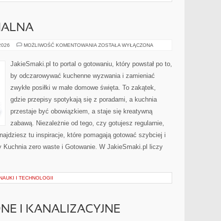
NALNA
KUCHNIA
 2026
MOŻLIWOŚĆ KOMENTOWANIA
ZOSTAŁA WYŁĄCZONA
REGIONALNA
JakieSmaki.pl to portal o gotowaniu, który powstał po to,
by odczarowywać kuchenne wyzwania i zamieniać
zwykłe posiłki w małe domowe święta. To zakątek,
gdzie przepisy spotykają się z poradami, a kuchnia
przestaje być obowiązkiem, a staje się kreatywną
zabawą. Niezależnie od tego, czy gotujesz regularnie,
ajdziesz tu inspiracje, które pomagają gotować szybciej i
y Kuchnia zero waste i Gotowanie. W JakieSmaki.pl liczy
NAUKI I TECHNOLOGII
NE I KANALIZACYJNE