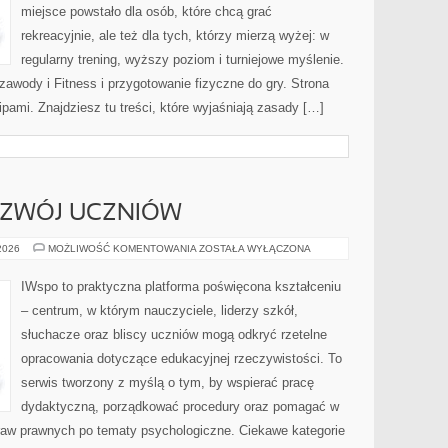
miejsce powstało dla osób, które chcą grać
rekreacyjnie, ale też dla tych, którzy mierzą wyżej: w
regularny trening, wyższy poziom i turniejowe myślenie.
zawody i Fitness i przygotowanie fizyczne do gry. Strona
pami. Znajdziesz tu treści, które wyjaśniają zasady […]
OZWÓJ UCZNIÓW
MOTYWACJA
 2026
MOŻLIWOŚĆ KOMENTOWANIA
ZOSTAŁA WYŁĄCZONA
I
ROZWÓJ
UCZNIÓW
IWspo to praktyczna platforma poświęcona kształceniu
– centrum, w którym nauczyciele, liderzy szkół,
słuchacze oraz bliscy uczniów mogą odkryć rzetelne
opracowania dotyczące edukacyjnej rzeczywistości. To
serwis tworzony z myślą o tym, by wspierać pracę
dydaktyczną, porządkować procedury oraz pomagać w
aw prawnych po tematy psychologiczne. Ciekawe kategorie