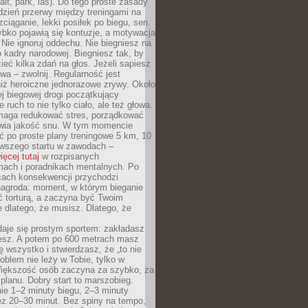
alt, park, las). Do tego proste zasady
 dzień przerwy między treningami na
zciąganie, lekki posiłek po biegu, sen.
bko pojawią się kontuzje, a motywacja
. Nie ignoruj oddechu. Nie biegniesz na
o kadry narodowej. Biegniesz tak, by
eć kilka zdań na głos. Jeżeli sapiesz
wa – zwolnij. Regularność jest
iż heroiczne jednorazowe zrywy. Około
j biegowej drogi początkujący
 ruch to nie tylko ciało, ale też głowa.
maga redukować stres, porządkować
awia jakość snu. W tym momencie
ć po proste plany treningowe 5 km, 10
rwszego startu w zawodach –
ięcej tutaj
w rozpisanych
ach i poradnikach mentalnych. Po
cach konsekwencji przychodzi
nagroda: moment, w którym bieganie
ć torturą, a zaczyna być Twoim
e dlatego, że musisz. Dlatego, że
daje się prostym sportem: zakładasz
iesz. A potem po 600 metrach masz
ię wszystko i stwierdzasz, że „to nie
roblem nie leży w Tobie, tylko w
Większość osób zaczyna za szybko, za
planu. Dobry start to marszobieg.
ie 1–2 minuty biegu, 2–3 minuty
ez 20–30 minut. Bez spiny na tempo,