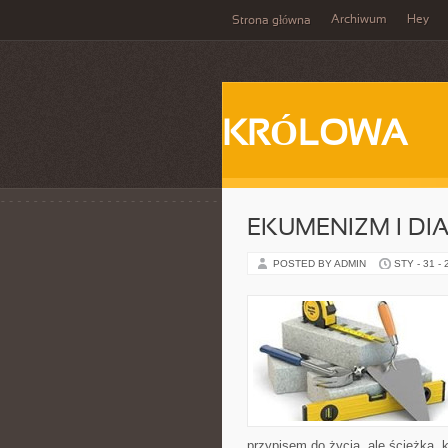
Archiwum
Hey
Strona główna
KRÓLOWA
EKUMENIZM I DI
POSTED BY ADMIN
STY - 31 -
przypisem do życia, ale ścieżką, 