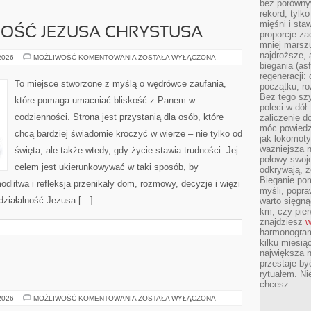
bez porównyw
rekord, tylk
mięśni i sta
LNOŚĆ JEZUSA CHRYSTUSA
proporcje za
mniej marszu
najdroższe, 
ŻYCIE
 2026
MOŻLIWOŚĆ KOMENTOWANIA
ZOSTAŁA WYŁĄCZONA
I
biegania (asf
DZIAŁALNOŚĆ
regeneracji:
JEZUSA
To miejsce stworzone z myślą o wędrówce zaufania,
początku, ro
CHRYSTUSA
Bez tego szy
które pomaga umacniać bliskość z Panem w
poleci w dół
codzienności. Strona jest przystanią dla osób, które
zaliczenie d
móc powiedzi
chcą bardziej świadomie kroczyć w wierze – nie tylko od
jak lokomoty
ważniejsza n
święta, ale także wtedy, gdy życie stawia trudności. Jej
połowy swoje
celem jest ukierunkowywać w taki sposób, by
odkrywają, że
Bieganie po
dlitwa i refleksja przenikały dom, rozmowy, decyzje i więzi
myśli, popr
 działalność Jezusa […]
warto sięgną
km, czy pie
znajdziesz
w
harmonogram
kilku miesią
największa 
przestaje by
rytuałem. Ni
chcesz.
SZKOŁA
 2026
MOŻLIWOŚĆ KOMENTOWANIA
ZOSTAŁA WYŁĄCZONA
I