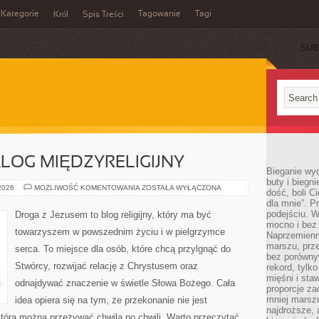
Kategorie
Tagowanie
Tagi
Król
Spis Treści
SUB
ALOG MIĘDZYRELIGIJNY
Bieganie wy
buty i biegn
EKUMENIZM
 2026
MOŻLIWOŚĆ KOMENTOWANIA
ZOSTAŁA WYŁĄCZONA
dość, boli C
I
dla mnie”. P
DIALOG
MIĘDZYRELIGIJNY
podejściu. 
Droga z Jezusem to blog religijny, który ma być
mocno i bez 
towarzyszem w powszednim życiu i w pielgrzymce
Naprzemienn
marszu, prz
serca. To miejsce dla osób, które chcą przylgnąć do
bez porównyw
Stwórcy, rozwijać relację z Chrystusem oraz
rekord, tylk
mięśni i sta
odnajdywać znaczenie w świetle Słowa Bożego. Cała
proporcje za
mniej marszu
idea opiera się na tym, że przekonanie nie jest
najdroższe, 
którą można przeżywać chwila po chwili. Warto przeczytać