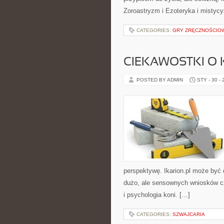
Zoroastryzm i Ezoteryka i mistyc
CATEGORIES:
GRY ZRĘCZNOŚCIO
CIEKAWOSTKI O
POSTED BY ADMIN
STY - 30 -
perspektywę. Ikarion.pl może być 
dużo, ale sensownych wniosków cz
i psychologia koni. […]
CATEGORIES:
SZWAJCARIA