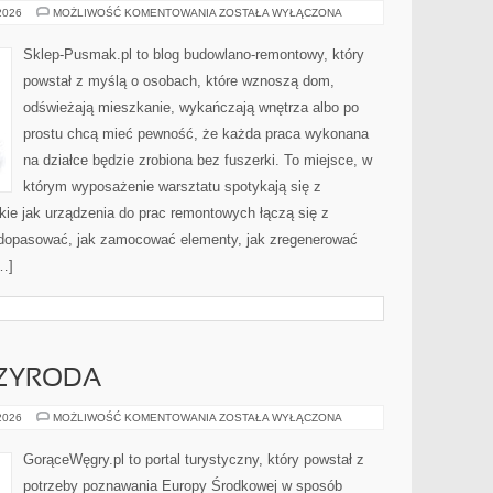
INSTALACJE
 2026
MOŻLIWOŚĆ KOMENTOWANIA
ZOSTAŁA WYŁĄCZONA
WODNE
I
KANALIZACYJNE
Sklep-Pusmak.pl to blog budowlano-remontowy, który
powstał z myślą o osobach, które wznoszą dom,
odświeżają mieszkanie, wykańczają wnętrza albo po
prostu chcą mieć pewność, że każda praca wykonana
na działce będzie zrobiona bez fuszerki. To miejsce, w
którym wyposażenie warsztatu spotykają się z
kie jak urządzenia do prac remontowych łączą się z
 dopasować, jak zamocować elementy, jak zregenerować
…]
ZYRODA
ZJAWISKOWA
 2026
MOŻLIWOŚĆ KOMENTOWANIA
ZOSTAŁA WYŁĄCZONA
PRZYRODA
GorąceWęgry.pl to portal turystyczny, który powstał z
potrzeby poznawania Europy Środkowej w sposób