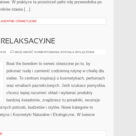
towe. W praktyce ta przestrzeń pełni rolę przewodnika po
lników stawia […]
LIGENTNE OŚWIETLENIE
E RELAKSACYJNE
MASAŻ
 2026
MOŻLIWOŚĆ KOMENTOWANIA
ZOSTAŁA WYŁĄCZONA
I
TERAPIE
RELAKSACYJNE
Beat the boredom to serwis stworzone po to, by
pokonać nudę i zamienić codzienną rutynę w chwilę dla
siebie. To centrum inspiracji o kosmetykach, perfumach
oraz emaliach paznokciowych. Jeśli szukasz pomysłów,
chcesz lepiej rozumieć skład i wybierać produkty
bardziej świadomie, znajdziesz tu poradniki, recenzje
żnych potrzeb, budżetów i stylów. Nowe kategorie to
tyce i Kosmetyki Naturalne i Ekologiczne. W świecie
WE