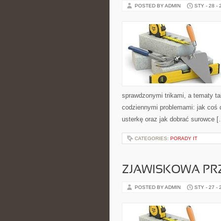
POSTED BY ADMIN
STY - 28 -
sprawdzonymi trikami, a tematy ta
codziennymi problemami: jak coś
usterkę oraz jak dobrać surowce [
CATEGORIES:
PORADY IT
ZJAWISKOWA PR
POSTED BY ADMIN
STY - 27 -