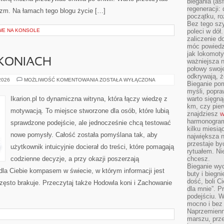
biegania (asf
regeneracji:
yzm. Na łamach tego blogu życie […]
początku, ro
Bez tego szy
WE NA KONSOLE
poleci w dół
zaliczenie d
móc powiedzi
jak lokomoty
 KONIACH
ważniejsza n
połowy swoje
odkrywają, że
CIEKAWOSTKI
 2026
MOŻLIWOŚĆ KOMENTOWANIA
ZOSTAŁA WYŁĄCZONA
Bieganie po
O
KONIACH
myśli, popr
Ikarion.pl to dynamiczna witryna, która łączy wiedzę z
warto sięgną
km, czy pie
motywacją. To miejsce stworzone dla osób, które lubią
znajdziesz
w
harmonogram
sprawdzone podejście, ale jednocześnie chcą testować
kilku miesią
nowe pomysły. Całość została pomyślana tak, aby
największa 
przestaje by
użytkownik intuicyjnie docierał do treści, które pomagają
rytuałem. Ni
codzienne decyzje, a przy okazji poszerzają
chcesz.
Bieganie wy
dla Ciebie kompasem w świecie, w którym informacji jest
buty i biegn
dość, boli C
ęsto brakuje. Przeczytaj także Hodowla koni i Zachowanie
dla mnie”. P
podejściu. 
mocno i bez 
Naprzemienn
marszu, prz