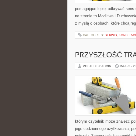
pomagające lepiej odkrywać sens
na stronie to Modlitwa i Duchowoś
z myślą o osobach, które chcą re
CATEGORIES:
SERWIS, KONSERWA
PRZYSZŁOŚĆ TR
POSTED BY ADMIN
MAJ - 5 - 2
którym czytelnik może znaleźć po
jego codziennego użytkowania, pr
pojazdu. Zobacz też: Łączność i I