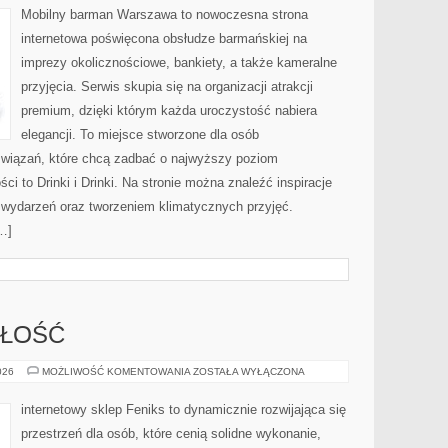
Mobilny barman Warszawa to nowoczesna strona
internetowa poświęcona obsłudze barmańskiej na
imprezy okolicznościowe, bankiety, a także kameralne
przyjęcia. Serwis skupia się na organizacji atrakcji
premium, dzięki którym każda uroczystość nabiera
elegancji. To miejsce stworzone dla osób
związań, które chcą zadbać o najwyższy poziom
i to Drinki i Drinki. Na stronie można znaleźć inspiracje
ą wydarzeń oraz tworzeniem klimatycznych przyjęć.
…]
ZŁOŚĆ
TRENDY
026
MOŻLIWOŚĆ KOMENTOWANIA
ZOSTAŁA WYŁĄCZONA
I
PRZYSZŁOŚĆ
internetowy sklep Feniks to dynamicznie rozwijająca się
przestrzeń dla osób, które cenią solidne wykonanie,