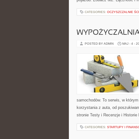
CATEGORIES:
OCZYSZCZALNIE ŚC
WYPOŻYCZALNI
POSTED BY ADMIN
MAJ - 4 - 2
samochodów. To serwis, w którym
korzystania z auta, od poszukiwa
stronie Testy i Recenzje i Histori
CATEGORIES:
STARTUPY I FINAN