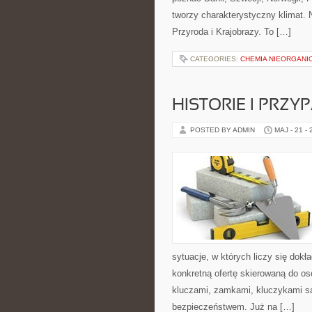
tworzy charakterystyczny klimat. N
Przyroda i Krajobrazy. To […]
CATEGORIES:
CHEMIA NIEORGANI
HISTORIE I PRZY
POSTED BY ADMIN
MAJ - 21 -
sytuacje, w których liczy się dok
konkretną ofertę skierowaną do o
kluczami, zamkami, kluczykami 
bezpieczeństwem. Już na […]