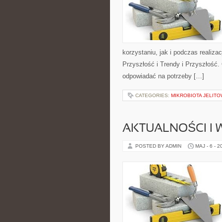
korzystaniu, jak i podczas realiza
Przyszłość i Trendy i Przyszłość.
odpowiadać na potrzeby […]
CATEGORIES:
MIKROBIOTA JELITO
AKTUALNOŚCI I
POSTED BY ADMIN
MAJ - 6 - 2