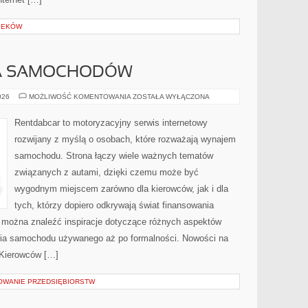
IEKÓW
A SAMOCHODÓW
WYPOŻYCZALNIA
026
MOŻLIWOŚĆ KOMENTOWANIA
ZOSTAŁA WYŁĄCZONA
SAMOCHODÓW
Rentdabcar to motoryzacyjny serwis internetowy
rozwijany z myślą o osobach, które rozważają wynajem
samochodu. Strona łączy wiele ważnych tematów
związanych z autami, dzięki czemu może być
wygodnym miejscem zarówno dla kierowców, jak i dla
tych, którzy dopiero odkrywają świat finansowania
 można znaleźć inspiracje dotyczące różnych aspektów
nia samochodu używanego aż po formalności. Nowości na
e Kierowców […]
SOWANIE PRZEDSIĘBIORSTW