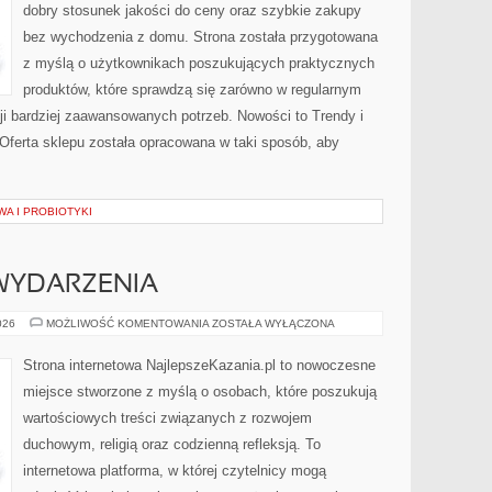
dobry stosunek jakości do ceny oraz szybkie zakupy
bez wychodzenia z domu. Strona została przygotowana
z myślą o użytkownikach poszukujących praktycznych
produktów, które sprawdzą się zarówno w regularnym
cji bardziej zaawansowanych potrzeb. Nowości to Trendy i
 Oferta sklepu została opracowana w taki sposób, aby
WA I PROBIOTYKI
 WYDARZENIA
AKTUALNOŚCI
026
MOŻLIWOŚĆ KOMENTOWANIA
ZOSTAŁA WYŁĄCZONA
I
WYDARZENIA
Strona internetowa NajlepszeKazania.pl to nowoczesne
miejsce stworzone z myślą o osobach, które poszukują
wartościowych treści związanych z rozwojem
duchowym, religią oraz codzienną refleksją. To
internetowa platforma, w której czytelnicy mogą