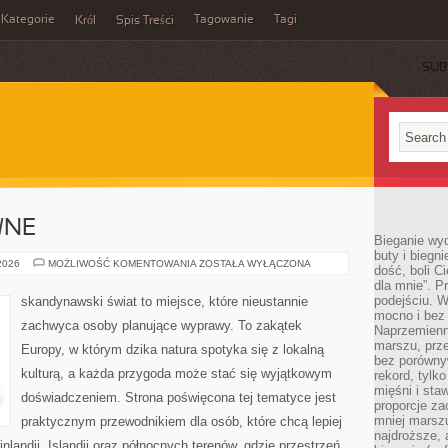
Kategorie
Tagowanie
Tagi
Król
Spis Treści
SUB
WNE
Bieganie wy
buty i biegn
PODRÓŻE
 2026
MOŻLIWOŚĆ KOMENTOWANIA
ZOSTAŁA WYŁĄCZONA
dość, boli C
AKTYWNE
dla mnie”. P
podejściu. 
skandynawski świat to miejsce, które nieustannie
mocno i bez 
zachwyca osoby planujące wyprawy. To zakątek
Naprzemienn
marszu, prz
Europy, w którym dzika natura spotyka się z lokalną
bez porównyw
kulturą, a każda przygoda może stać się wyjątkowym
rekord, tylk
mięśni i sta
doświadczeniem. Strona poświęcona tej tematyce jest
proporcje za
mniej marszu
praktycznym przewodnikiem dla osób, które chcą lepiej
najdroższe, 
inlandii, Islandii oraz północnych terenów, gdzie przestrzeń