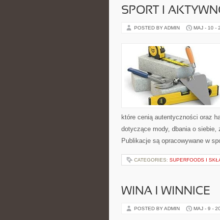
SPORT I AKTYW
POSTED BY ADMIN
MAJ - 10 -
które cenią autentyczności oraz h
dotyczące mody, dbania o siebie, z
Publikacje są opracowywane w spo
CATEGORIES:
SUPERFOODS I SKŁ
WINA I WINNICE
POSTED BY ADMIN
MAJ - 9 - 2