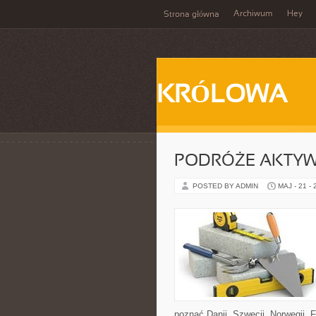
Archiwum
Hey
Strona główna
KRÓLOWA
PODRÓŻE AKTY
POSTED BY ADMIN
MAJ - 21 -
poznać Danii, Szwecji, Norwegii, F