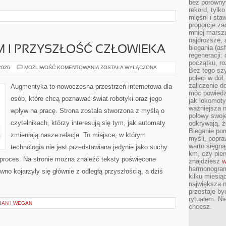
bez porównyw
rekord, tylk
mięśni i sta
proporcje za
mniej marszu
najdroższe, 
biegania (asf
 I PRZYSZŁOŚĆ CZŁOWIEKA
regeneracji:
początku, ro
TRANSHUMANIZM
 2026
MOŻLIWOŚĆ KOMENTOWANIA
ZOSTAŁA WYŁĄCZONA
Bez tego szy
I
poleci w dół
PRZYSZŁOŚĆ
CZŁOWIEKA
zaliczenie d
Augmentyka to nowoczesna przestrzeń internetowa dla
móc powiedzi
osób, które chcą poznawać świat robotyki oraz jego
jak lokomoty
ważniejsza n
wpływ na pracę. Strona została stworzona z myślą o
połowy swoje
czytelnikach, którzy interesują się tym, jak automaty
odkrywają, że
Bieganie po
zmieniają nasze relacje. To miejsce, w którym
myśli, popr
warto sięgną
technologia nie jest przedstawiana jedynie jako suchy
km, czy pie
 proces. Na stronie można znaleźć teksty poświęcone
znajdziesz
w
harmonogram
no kojarzyły się głównie z odległą przyszłością, a dziś
kilku miesią
największa 
przestaje by
rytuałem. Ni
IAN I WEGAN
chcesz.