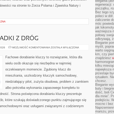
biegania (asf
regeneracji:
owości na stronie to Zorza Polarna i Zjawiska Natury i
początku, ro
Bez tego szy
poleci w dół
zaliczenie d
CZNA
móc powiedzi
jak lokomoty
ważniejsza n
połowy swoje
PADKI Z DRÓG
odkrywają, że
Bieganie po
myśli, popr
HISTORIE
 2026
MOŻLIWOŚĆ KOMENTOWANIA
ZOSTAŁA WYŁĄCZONA
warto sięgną
I
PRZYPADKI
km, czy pie
Z
Fachowe dorabianie kluczy to rozwiązanie, która dla
znajdziesz
w
DRÓG
harmonogram
wielu osób okazuje się niezbędna w najmniej
kilku miesią
oczekiwanym momencie. Zgubiony klucz do
największa 
przestaje by
mieszkania, uszkodzony kluczyk samochodowy,
rytuałem. Ni
chcesz.
niedziałający pilot, zużyta obudowa, problem z zamkiem
Bieganie wy
albo potrzeba wykonania zapasowego kompletu to
buty i biegn
dość, boli C
ładność. Strona poświęcona dorabianiu kluczy prezentuje
dla mnie”. P
sób, które szukają doświadczonego punktu zajmującego się
podejściu. 
mocno i bez 
samochodowymi oraz usługami związanymi z codziennym
Naprzemienn
marszu, prz