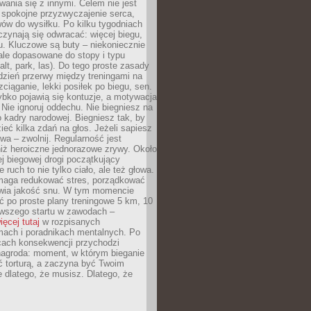
ania się z innymi. Celem nie jest
o spokojne przyzwyczajenie serca,
wów do wysiłku. Po kilku tygodniach
czynają się odwracać: więcej biegu,
. Kluczowe są buty – niekoniecznie
ale dopasowane do stopy i typu
alt, park, las). Do tego proste zasady
 dzień przerwy między treningami na
zciąganie, lekki posiłek po biegu, sen.
bko pojawią się kontuzje, a motywacja
. Nie ignoruj oddechu. Nie biegniesz na
o kadry narodowej. Biegniesz tak, by
eć kilka zdań na głos. Jeżeli sapiesz
wa – zwolnij. Regularność jest
iż heroiczne jednorazowe zrywy. Około
j biegowej drogi początkujący
 ruch to nie tylko ciało, ale też głowa.
maga redukować stres, porządkować
awia jakość snu. W tym momencie
ć po proste plany treningowe 5 km, 10
rwszego startu w zawodach –
ięcej tutaj
w rozpisanych
ach i poradnikach mentalnych. Po
cach konsekwencji przychodzi
nagroda: moment, w którym bieganie
ć torturą, a zaczyna być Twoim
e dlatego, że musisz. Dlatego, że