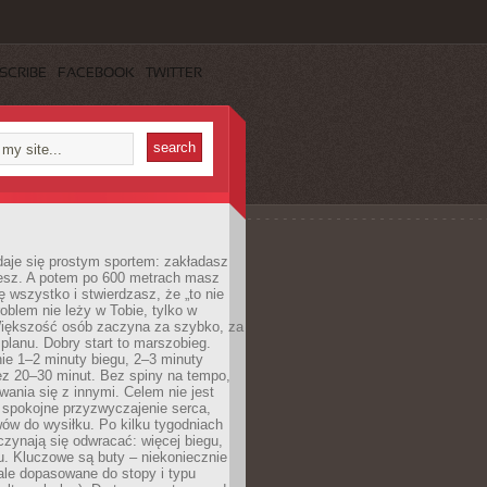
SCRIBE
FACEBOOK
TWITTER
daje się prostym sportem: zakładasz
iesz. A potem po 600 metrach masz
ię wszystko i stwierdzasz, że „to nie
roblem nie leży w Tobie, tylko w
Większość osób zaczyna za szybko, za
planu. Dobry start to marszobieg.
ie 1–2 minuty biegu, 2–3 minuty
ez 20–30 minut. Bez spiny na tempo,
ania się z innymi. Celem nie jest
o spokojne przyzwyczajenie serca,
wów do wysiłku. Po kilku tygodniach
czynają się odwracać: więcej biegu,
. Kluczowe są buty – niekoniecznie
ale dopasowane do stopy i typu