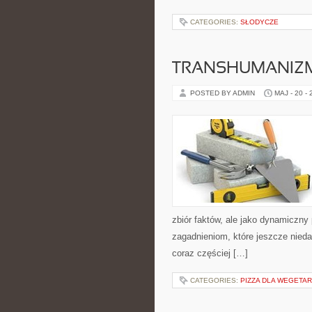
CATEGORIES:
SŁODYCZE
TRANSHUMANIZM
POSTED BY ADMIN
MAJ - 20 -
zbiór faktów, ale jako dynamiczny
zagadnieniom, które jeszcze niedaw
coraz częściej […]
CATEGORIES:
PIZZA DLA WEGETAR