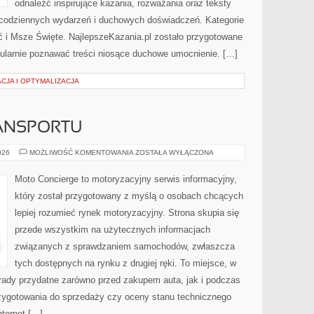
odnaleźć inspirujące kazania, rozważania oraz teksty
 codziennych wydarzeń i duchowych doświadczeń. Kategorie
ć i Msze Święte. NajlepszeKazania.pl zostało przygotowane
gularnie poznawać treści niosące duchowe umocnienie. […]
CJA I OPTYMALIZACJA
ANSPORTU
PRZYSZŁOŚĆ
026
MOŻLIWOŚĆ KOMENTOWANIA
ZOSTAŁA WYŁĄCZONA
TRANSPORTU
Moto Concierge to motoryzacyjny serwis informacyjny,
który został przygotowany z myślą o osobach chcących
lepiej rozumieć rynek motoryzacyjny. Strona skupia się
przede wszystkim na użytecznych informacjach
związanych z sprawdzaniem samochodów, zwłaszcza
tych dostępnych na rynku z drugiej ręki. To miejsce, w
rady przydatne zarówno przed zakupem auta, jak i podczas
zygotowania do sprzedaży czy oceny stanu technicznego
nternet […]