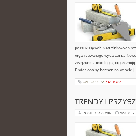
poszukujących nietuzinkowych ro
organizowanego wydarzenia. Nowośc
związane z mixologią, organizacj
Profesjonalny barman na wesele [
CATEGORIES:
PRZEMYSŁ
TRENDY I PRZYS
POSTED BY ADMIN
MAJ - 8 - 2