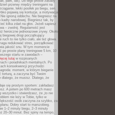
alt, park, las). Do tego proste zasady
 dzień przerwy między treningami na
zciąganie, lekki posiłek po biegu, sen.
bko pojawią się kontuzje, a motywacja
. Nie ignoruj oddechu. Nie biegniesz na
o kadry narodowej. Biegniesz tak, by
eć kilka zdań na głos. Jeżeli sapiesz
wa – zwolnij. Regularność jest
iż heroiczne jednorazowe zrywy. Około
j biegowej drogi początkujący
 ruch to nie tylko ciało, ale też głowa.
maga redukować stres, porządkować
awia jakość snu. W tym momencie
ć po proste plany treningowe 5 km, 10
rwszego startu w zawodach –
ięcej tutaj
w rozpisanych
ach i poradnikach mentalnych. Po
cach konsekwencji przychodzi
nagroda: moment, w którym bieganie
ć torturą, a zaczyna być Twoim
e dlatego, że musisz. Dlatego, że
daje się prostym sportem: zakładasz
iesz. A potem po 600 metrach masz
ię wszystko i stwierdzasz, że „to nie
roblem nie leży w Tobie, tylko w
Większość osób zaczyna za szybko, za
planu. Dobry start to marszobieg.
ie 1–2 minuty biegu, 2–3 minuty
ez 20–30 minut. Bez spiny na tempo,