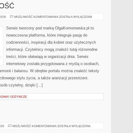
NOŚĆ
SPORT
 2026
MOŻLIWOŚĆ KOMENTOWANIA
ZOSTAŁA WYŁĄCZONA
I
AKTYWNOŚĆ
Serwis tworzony pod marką OlgaKomorowska.pl to
nowoczesna platforma, które integruje pasję do
codzienności, inspiracji dla kobiet oraz użytecznych
informacji. Czytelnicy mogą znaleźć tutaj różnorodne
treści, które ułatwiają w organizacji dnia. Serwis
internetowy została przygotowana z myślą o osobach,
armonii i balansu. W obrębie portalu można znaleźć teksty
drowego stylu życia, a także aranżacji przestrzeni.
sób czytelny, dzięki […]
ADNIKI ODŻYWCZE
WINA
026
MOŻLIWOŚĆ KOMENTOWANIA
ZOSTAŁA WYŁĄCZONA
I
WINNICE