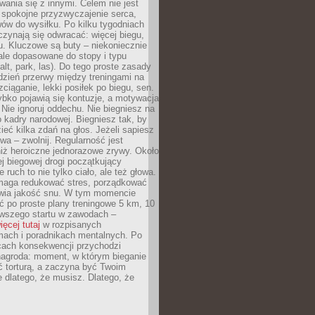
ania się z innymi. Celem nie jest
o spokojne przyzwyczajenie serca,
wów do wysiłku. Po kilku tygodniach
czynają się odwracać: więcej biegu,
. Kluczowe są buty – niekoniecznie
ale dopasowane do stopy i typu
alt, park, las). Do tego proste zasady
 dzień przerwy między treningami na
zciąganie, lekki posiłek po biegu, sen.
bko pojawią się kontuzje, a motywacja
. Nie ignoruj oddechu. Nie biegniesz na
o kadry narodowej. Biegniesz tak, by
eć kilka zdań na głos. Jeżeli sapiesz
wa – zwolnij. Regularność jest
iż heroiczne jednorazowe zrywy. Około
j biegowej drogi początkujący
 ruch to nie tylko ciało, ale też głowa.
maga redukować stres, porządkować
awia jakość snu. W tym momencie
ć po proste plany treningowe 5 km, 10
rwszego startu w zawodach –
ięcej tutaj
w rozpisanych
ach i poradnikach mentalnych. Po
cach konsekwencji przychodzi
nagroda: moment, w którym bieganie
ć torturą, a zaczyna być Twoim
e dlatego, że musisz. Dlatego, że