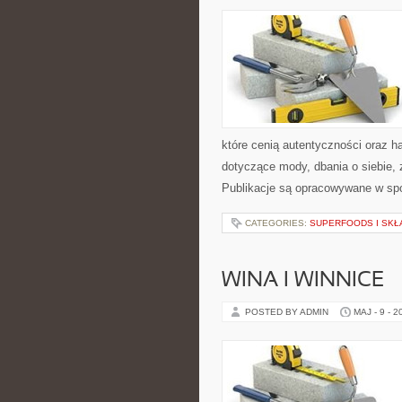
które cenią autentyczności oraz h
dotyczące mody, dbania o siebie, z
Publikacje są opracowywane w spo
CATEGORIES:
SUPERFOODS I SKŁ
WINA I WINNICE
POSTED BY ADMIN
MAJ - 9 - 2