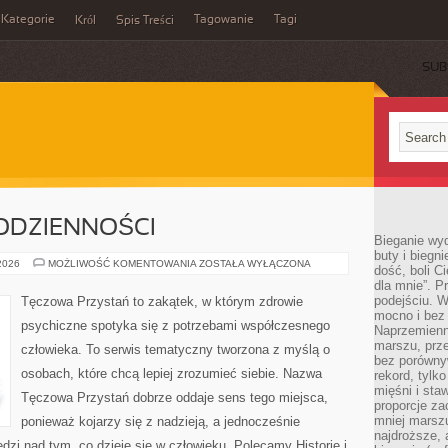
Kategorie
Tagowanie
Tagi
Król
Spis Treści
SUB
ODZIENNOŚCI
Bieganie wy
buty i biegn
PSYCHOLOGIA
 2026
MOŻLIWOŚĆ KOMENTOWANIA
ZOSTAŁA WYŁĄCZONA
dość, boli C
CODZIENNOŚCI
dla mnie”. P
podejściu. 
Tęczowa Przystań to zakątek, w którym zdrowie
mocno i bez 
psychiczne spotyka się z potrzebami współczesnego
Naprzemienn
marszu, prz
człowieka. To serwis tematyczny tworzona z myślą o
bez porównyw
osobach, które chcą lepiej zrozumieć siebie. Nazwa
rekord, tylk
mięśni i sta
Tęczowa Przystań dobrze oddaje sens tego miejsca,
proporcje za
mniej marszu
ponieważ kojarzy się z nadzieją, a jednocześnie
najdroższe, 
zi nad tym, co dzieje się w człowieku. Polecamy Historie i