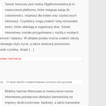
AKTYWNOŚĆ
Serwis tworzony pod marką OlgaKomorowska.pl to
nowoczesna platforma, które integruje pasję do
codzienności, inspiracji dla kobiet oraz użytecznych
informacji. Czytelnicy mogą znaleźć tutaj różnorodne
treści, które ułatwiają w organizacji dnia. Serwis
internetowy została przygotowana z myślą o osobach,
armonii i balansu. W obrębie portalu można znaleźć teksty
drowego stylu życia, a także aranżacji przestrzeni.
sób czytelny, dzięki […]
ADNIKI ODŻYWCZE
WINA
026
MOŻLIWOŚĆ KOMENTOWANIA
ZOSTAŁA WYŁĄCZONA
I
WINNICE
Mobilny barman Warszawa to nowoczesna strona
internetowa poświęcona obsłudze barmańskiej na
imprezy okolicznościowe, bankiety, a także kameralne