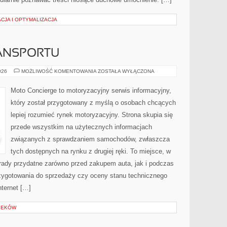
CJA I OPTYMALIZACJA
ANSPORTU
PRZYSZŁOŚĆ
026
MOŻLIWOŚĆ KOMENTOWANIA
ZOSTAŁA WYŁĄCZONA
TRANSPORTU
Moto Concierge to motoryzacyjny serwis informacyjny,
który został przygotowany z myślą o osobach chcących
lepiej rozumieć rynek motoryzacyjny. Strona skupia się
przede wszystkim na użytecznych informacjach
związanych z sprawdzaniem samochodów, zwłaszcza
tych dostępnych na rynku z drugiej ręki. To miejsce, w
rady przydatne zarówno przed zakupem auta, jak i podczas
zygotowania do sprzedaży czy oceny stanu technicznego
nternet […]
IEKÓW