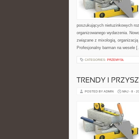
poszukujących nietuzinkowych ro
organizowanego wydarzenia. Nowośc
związane z mixologią, organizacj
Profesjonalny barman na wesele [
CATEGORIES:
PRZEMYSŁ
TRENDY I PRZYS
POSTED BY ADMIN
MAJ - 8 - 2