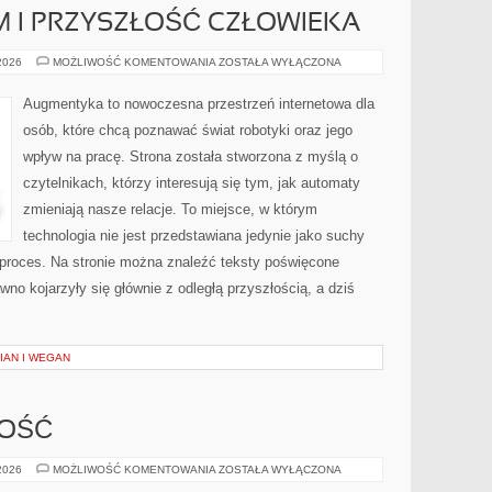
 I PRZYSZŁOŚĆ CZŁOWIEKA
TRANSHUMANIZM
 2026
MOŻLIWOŚĆ KOMENTOWANIA
ZOSTAŁA WYŁĄCZONA
I
PRZYSZŁOŚĆ
CZŁOWIEKA
Augmentyka to nowoczesna przestrzeń internetowa dla
osób, które chcą poznawać świat robotyki oraz jego
wpływ na pracę. Strona została stworzona z myślą o
czytelnikach, którzy interesują się tym, jak automaty
zmieniają nasze relacje. To miejsce, w którym
technologia nie jest przedstawiana jedynie jako suchy
 proces. Na stronie można znaleźć teksty poświęcone
no kojarzyły się głównie z odległą przyszłością, a dziś
IAN I WEGAN
NOŚĆ
SPORT
 2026
MOŻLIWOŚĆ KOMENTOWANIA
ZOSTAŁA WYŁĄCZONA
I