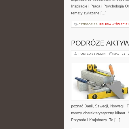
Inspiracje i Praca i Psychologia O
tematy związane […]
CATEGORIES:
RELIGIA W ŚWIECIE 
PODRÓŻE AKTY
POSTED BY ADMIN
MAJ - 21 -
poznać Danii, Szwecji, Norwegii, F
tworzy charakterystyczny klimat. N
Przyroda i Krajobrazy. To […]