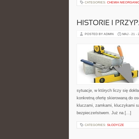
CATEGORIES:
CHEMIA NIEORGANI
HISTORIE I PRZY
POSTED BY ADMIN
MAJ - 21 -
sytuacje, w których liczy się dok
konkretną ofertę skierowaną do o
kluczami, zamkami, kluczykami 
bezpieczeństwem. Już na […]
CATEGORIES:
SŁODYCZE