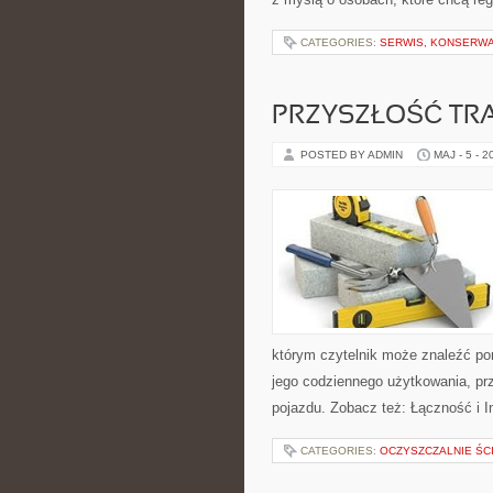
CATEGORIES:
SERWIS, KONSERWA
PRZYSZŁOŚĆ TR
POSTED BY ADMIN
MAJ - 5 - 2
którym czytelnik może znaleźć po
jego codziennego użytkowania, pr
pojazdu. Zobacz też: Łączność i I
CATEGORIES:
OCZYSZCZALNIE ŚC