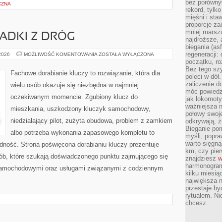
bez porównyw
CZNA
rekord, tylk
mięśni i sta
proporcje za
mniej marszu
PADKI Z DRÓG
najdroższe, 
biegania (asf
regeneracji:
HISTORIE
 2026
MOŻLIWOŚĆ KOMENTOWANIA
ZOSTAŁA WYŁĄCZONA
I
początku, ro
PRZYPADKI
Bez tego szy
Z
Fachowe dorabianie kluczy to rozwiązanie, która dla
DRÓG
poleci w dół
zaliczenie d
wielu osób okazuje się niezbędna w najmniej
móc powiedzi
oczekiwanym momencie. Zgubiony klucz do
jak lokomoty
ważniejsza n
mieszkania, uszkodzony kluczyk samochodowy,
połowy swoje
niedziałający pilot, zużyta obudowa, problem z zamkiem
odkrywają, że
Bieganie po
albo potrzeba wykonania zapasowego kompletu to
myśli, popr
warto sięgną
ładność. Strona poświęcona dorabianiu kluczy prezentuje
km, czy pie
sób, które szukają doświadczonego punktu zajmującego się
znajdziesz
w
harmonogram
samochodowymi oraz usługami związanymi z codziennym
kilku miesią
największa 
przestaje by
rytuałem. Ni
chcesz.