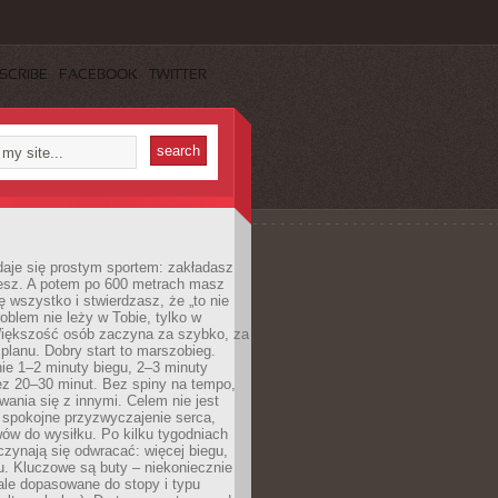
SCRIBE
FACEBOOK
TWITTER
daje się prostym sportem: zakładasz
iesz. A potem po 600 metrach masz
ię wszystko i stwierdzasz, że „to nie
roblem nie leży w Tobie, tylko w
Większość osób zaczyna za szybko, za
planu. Dobry start to marszobieg.
ie 1–2 minuty biegu, 2–3 minuty
ez 20–30 minut. Bez spiny na tempo,
ania się z innymi. Celem nie jest
o spokojne przyzwyczajenie serca,
wów do wysiłku. Po kilku tygodniach
czynają się odwracać: więcej biegu,
. Kluczowe są buty – niekoniecznie
ale dopasowane do stopy i typu