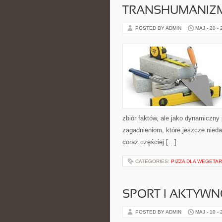
TRANSHUMANIZM
POSTED BY ADMIN
MAJ - 20 -
zbiór faktów, ale jako dynamiczny
zagadnieniom, które jeszcze niedaw
coraz częściej […]
CATEGORIES:
PIZZA DLA WEGETAR
SPORT I AKTYW
POSTED BY ADMIN
MAJ - 10 -