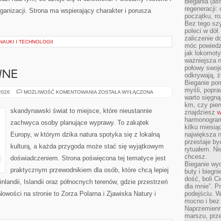
biegania (asf
regeneracji:
rganizacji. Strona ma wspierający charakter i porusza
początku, ro
Bez tego szy
poleci w dół
zaliczenie d
NAUKI I TECHNOLOGII
móc powiedzi
jak lokomoty
ważniejsza n
połowy swoje
WNE
odkrywają, że
Bieganie po
myśli, popr
PODRÓŻE
 2026
MOŻLIWOŚĆ KOMENTOWANIA
ZOSTAŁA WYŁĄCZONA
warto sięgną
AKTYWNE
km, czy pie
skandynawski świat to miejsce, które nieustannie
znajdziesz
w
harmonogram
zachwyca osoby planujące wyprawy. To zakątek
kilku miesią
Europy, w którym dzika natura spotyka się z lokalną
największa 
przestaje by
kulturą, a każda przygoda może stać się wyjątkowym
rytuałem. Ni
chcesz.
doświadczeniem. Strona poświęcona tej tematyce jest
Bieganie wy
praktycznym przewodnikiem dla osób, które chcą lepiej
buty i biegn
dość, boli C
inlandii, Islandii oraz północnych terenów, gdzie przestrzeń
dla mnie”. P
owości na stronie to Zorza Polarna i Zjawiska Natury i
podejściu. 
mocno i bez 
Naprzemienn
marszu, prz