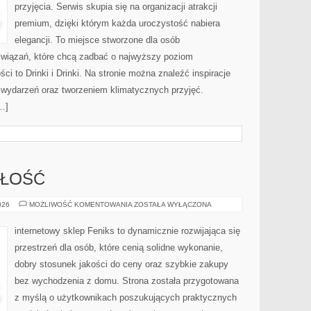
przyjęcia. Serwis skupia się na organizacji atrakcji
premium, dzięki którym każda uroczystość nabiera
elegancji. To miejsce stworzone dla osób
związań, które chcą zadbać o najwyższy poziom
i to Drinki i Drinki. Na stronie można znaleźć inspiracje
ą wydarzeń oraz tworzeniem klimatycznych przyjęć.
…]
ZŁOŚĆ
TRENDY
026
MOŻLIWOŚĆ KOMENTOWANIA
ZOSTAŁA WYŁĄCZONA
I
PRZYSZŁOŚĆ
internetowy sklep Feniks to dynamicznie rozwijająca się
przestrzeń dla osób, które cenią solidne wykonanie,
dobry stosunek jakości do ceny oraz szybkie zakupy
bez wychodzenia z domu. Strona została przygotowana
z myślą o użytkownikach poszukujących praktycznych