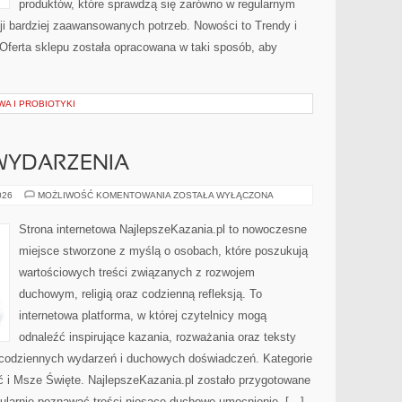
produktów, które sprawdzą się zarówno w regularnym
cji bardziej zaawansowanych potrzeb. Nowości to Trendy i
 Oferta sklepu została opracowana w taki sposób, aby
WA I PROBIOTYKI
 WYDARZENIA
AKTUALNOŚCI
026
MOŻLIWOŚĆ KOMENTOWANIA
ZOSTAŁA WYŁĄCZONA
I
WYDARZENIA
Strona internetowa NajlepszeKazania.pl to nowoczesne
miejsce stworzone z myślą o osobach, które poszukują
wartościowych treści związanych z rozwojem
duchowym, religią oraz codzienną refleksją. To
internetowa platforma, w której czytelnicy mogą
odnaleźć inspirujące kazania, rozważania oraz teksty
 codziennych wydarzeń i duchowych doświadczeń. Kategorie
ć i Msze Święte. NajlepszeKazania.pl zostało przygotowane
gularnie poznawać treści niosące duchowe umocnienie. […]