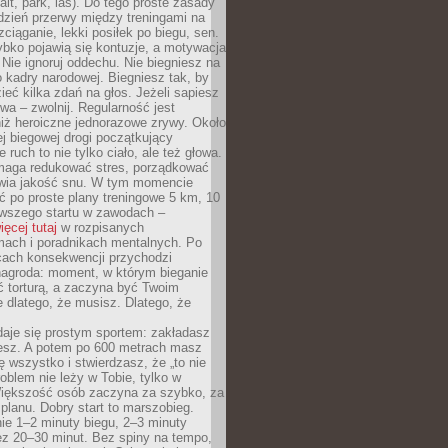
alt, park, las). Do tego proste zasady
 dzień przerwy między treningami na
zciąganie, lekki posiłek po biegu, sen.
bko pojawią się kontuzje, a motywacja
. Nie ignoruj oddechu. Nie biegniesz na
o kadry narodowej. Biegniesz tak, by
eć kilka zdań na głos. Jeżeli sapiesz
wa – zwolnij. Regularność jest
iż heroiczne jednorazowe zrywy. Około
j biegowej drogi początkujący
 ruch to nie tylko ciało, ale też głowa.
maga redukować stres, porządkować
awia jakość snu. W tym momencie
ć po proste plany treningowe 5 km, 10
rwszego startu w zawodach –
ięcej tutaj
w rozpisanych
ach i poradnikach mentalnych. Po
cach konsekwencji przychodzi
nagroda: moment, w którym bieganie
ć torturą, a zaczyna być Twoim
e dlatego, że musisz. Dlatego, że
daje się prostym sportem: zakładasz
iesz. A potem po 600 metrach masz
ię wszystko i stwierdzasz, że „to nie
roblem nie leży w Tobie, tylko w
Większość osób zaczyna za szybko, za
planu. Dobry start to marszobieg.
ie 1–2 minuty biegu, 2–3 minuty
ez 20–30 minut. Bez spiny na tempo,