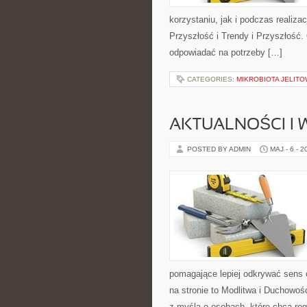
korzystaniu, jak i podczas realiza
Przyszłość i Trendy i Przyszłość.
odpowiadać na potrzeby […]
CATEGORIES:
MIKROBIOTA JELITO
AKTUALNOŚCI I
POSTED BY ADMIN
MAJ - 6 - 2
pomagające lepiej odkrywać sens
na stronie to Modlitwa i Duchowoś
z myślą o osobach, które chcą re