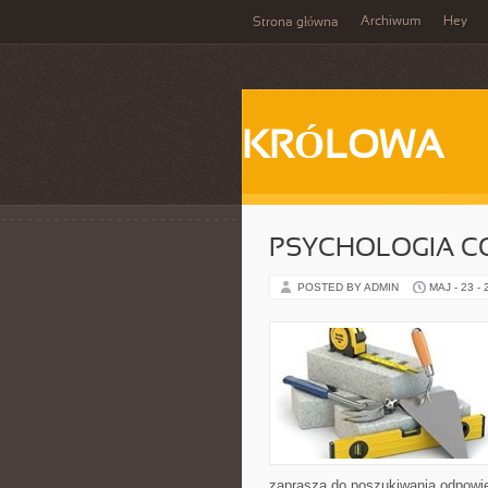
Archiwum
Hey
Strona główna
KRÓLOWA
PSYCHOLOGIA C
POSTED BY ADMIN
MAJ - 23 -
zaprasza do poszukiwania odpowied