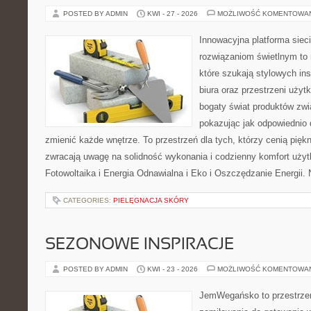
POSTED BY ADMIN
KWI - 27 - 2026
MOŻLIWOŚĆ KOMENTOWA
Innowacyjna platforma sie
rozwiązaniom świetlnym to 
które szukają stylowych ins
biura oraz przestrzeni użyt
bogaty świat produktów zwi
pokazując jak odpowiednio 
zmienić każde wnętrze. To przestrzeń dla tych, którzy cenią pięk
zwracają uwagę na solidność wykonania i codzienny komfort uży
Fotowoltaika i Energia Odnawialna i Eko i Oszczędzanie Energii. 
CATEGORIES:
PIELĘGNACJA SKÓRY
SEZONOWE INSPIRACJE
POSTED BY ADMIN
KWI - 23 - 2026
MOŻLIWOŚĆ KOMENTOWA
JemWegańsko to przestrzeń