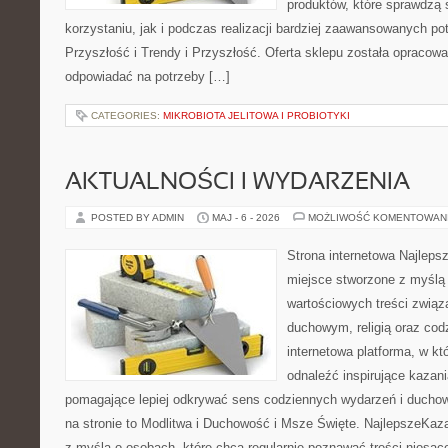
produktów, które sprawdzą 
korzystaniu, jak i podczas realizacji bardziej zaawansowanych po
Przyszłość i Trendy i Przyszłość. Oferta sklepu została opracow
odpowiadać na potrzeby […]
CATEGORIES:
MIKROBIOTA JELITOWA I PROBIOTYKI
AKTUALNOŚCI I WYDARZENIA
POSTED BY ADMIN
MAJ - 6 - 2026
MOŻLIWOŚĆ KOMENTOWAN
Strona internetowa Najleps
miejsce stworzone z myślą 
wartościowych treści zwią
duchowym, religią oraz codz
internetowa platforma, w kt
odnaleźć inspirujące kazani
pomagające lepiej odkrywać sens codziennych wydarzeń i ducho
na stronie to Modlitwa i Duchowość i Msze Święte. NajlepszeKaza
z myślą o osobach, które chcą regularnie poznawać treści niosą