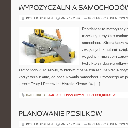
WYPOŻYCZALNIA SAMOCHODÓ
POSTED BY ADMIN
MAJ - 4 - 2026
MOŻLIWOŚĆ KOMENTOWAN
Rentdabcar to motoryzacyjn
rozwijany z myślą o osobac
samochodu. Strona łączy w
związanych z autami, dzię
wygodnym miejscem zarówno
tych, którzy dopiero odkryw
samochodów. To serwis, w którym można znaleźć inspiracje dot
korzystania z auta, od poszukiwania samochodu używanego aż po
stronie Testy i Recenzje i Historie Kierowców […]
CATEGORIES:
STARTUPY I FINANSOWANIE PRZEDSIĘBIORSTW
PLANOWANIE POSIŁKÓW
POSTED BY ADMIN
MAJ - 4 - 2026
MOŻLIWOŚĆ KOMENTOWAN