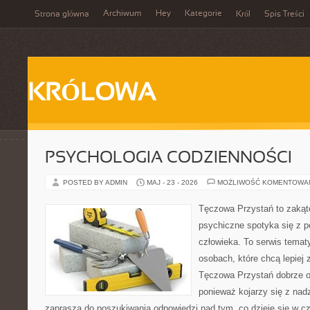
Archiwum
Hey
Kategorie
Strona główna
Król
Spis Treści
KRÓLOWA
PSYCHOLOGIA CODZIENNOŚCI
POSTED BY ADMIN
MAJ - 23 - 2026
MOŻLIWOŚĆ KOMENTOWA
Tęczowa Przystań to zakąt
psychiczne spotyka się z 
człowieka. To serwis temat
osobach, które chcą lepiej
Tęczowa Przystań dobrze o
ponieważ kojarzy się z nadz
zaprasza do poszukiwania odpowiedzi nad tym, co dzieje się w cz