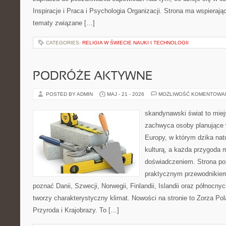
Inspiracje i Praca i Psychologia Organizacji. Strona ma wspierają
tematy związane […]
CATEGORIES:
RELIGIA W ŚWIECIE NAUKI I TECHNOLOGII
PODRÓŻE AKTYWNE
POSTED BY ADMIN
MAJ - 21 - 2026
MOŻLIWOŚĆ KOMENTOWA
skandynawski świat to miej
zachwyca osoby planujące 
Europy, w którym dzika natu
kulturą, a każda przygoda
doświadczeniem. Strona poś
praktycznym przewodnikiem 
poznać Danii, Szwecji, Norwegii, Finlandii, Islandii oraz północny
tworzy charakterystyczny klimat. Nowości na stronie to Zorza Pola
Przyroda i Krajobrazy. To […]