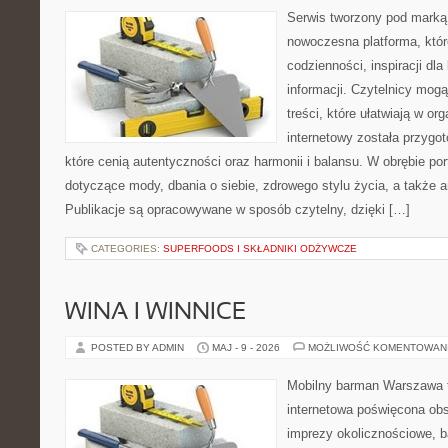
Serwis tworzony pod marką
nowoczesna platforma, które
codzienności, inspiracji dl
informacji. Czytelnicy mogą
treści, które ułatwiają w org
internetowy została przygo
które cenią autentyczności oraz harmonii i balansu. W obrębie po
dotyczące mody, dbania o siebie, zdrowego stylu życia, a także ar
Publikacje są opracowywane w sposób czytelny, dzięki […]
CATEGORIES:
SUPERFOODS I SKŁADNIKI ODŻYWCZE
WINA I WINNICE
POSTED BY ADMIN
MAJ - 9 - 2026
MOŻLIWOŚĆ KOMENTOWAN
Mobilny barman Warszawa 
internetowa poświęcona ob
imprezy okolicznościowe, b