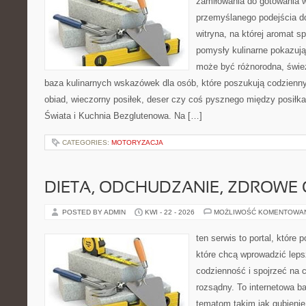
zamiłowania do gotowania w
przemyślanego podejścia d
witryna, na której aromat s
pomysły kulinarne pokazują
może być różnorodna, śwież
baza kulinarnych wskazówek dla osób, które poszukują codzienny
obiad, wieczorny posiłek, deser czy coś pysznego między posiłk
Świata i Kuchnia Bezglutenowa. Na […]
CATEGORIES:
MOTORYZACJA
DIETA, ODCHUDZANIE, ZDROWE
POSTED BY ADMIN
KWI - 22 - 2026
MOŻLIWOŚĆ KOMENTOWA
ten serwis to portal, które
które chcą wprowadzić leps
codzienność i spojrzeć na 
rozsądny. To internetowa 
tematom takim jak gubieni