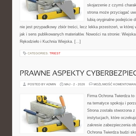
skojarzenie z czymś chara
strona może przyciągać uw
lubią oryginalne podejście
nie jest przypadkowy zbiór treści, lecz lekka przestrzeń, w które
jak i sens publikowanych materiałów. Nowości na stronie: Wiejska 
Rękodzieło i Kuchnia Wiejska. […]
CATEGORIES:
TRIEST
PRAWNE ASPEKTY CYBERBEZPI
POSTED BY ADMIN
MAJ - 2 - 2026
MOŻLIWOŚĆ KOMENTOWAN
Firma Ochrona Twierdza to s
na tematyce spokoju i por
Strona została stworzona z
instytucjach, które oczekuj
zakresie zabezpieczenia o
Ochrona Twierdza budzi sko