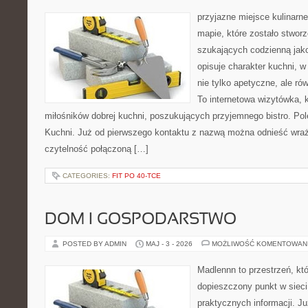
przyjazne miejsce kulinarne
mapie, które zostało stwor
szukających codzienną jako
opisuje charakter kuchni, 
nie tylko apetyczne, ale r
To internetowa wizytówka, 
miłośników dobrej kuchni, poszukujących przyjemnego bistro. Po
Kuchni. Już od pierwszego kontaktu z nazwą można odnieść wraże
czytelność połączoną […]
CATEGORIES:
FIT PO 40-TCE
DOM I GOSPODARSTWO
POSTED BY ADMIN
MAJ - 3 - 2026
MOŻLIWOŚĆ KOMENTOWAN
Madlennn to przestrzeń, kt
dopieszczony punkt w sieci
praktycznych informacji. 