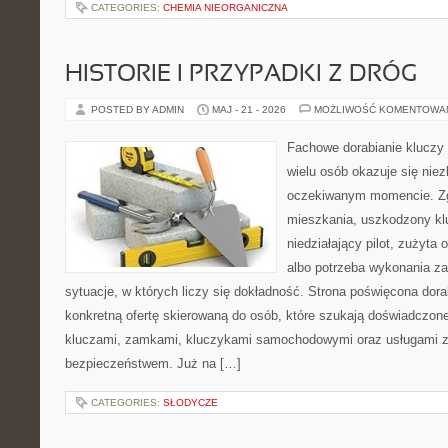
CATEGORIES:
CHEMIA NIEORGANICZNA
HISTORIE I PRZYPADKI Z DRÓG
POSTED BY ADMIN
MAJ - 21 - 2026
MOŻLIWOŚĆ KOMENTOWA
Fachowe dorabianie kluczy t
wielu osób okazuje się nie
oczekiwanym momencie. Zg
mieszkania, uszkodzony k
niedziałający pilot, zużyt
albo potrzeba wykonania z
sytuacje, w których liczy się dokładność. Strona poświęcona dora
konkretną ofertę skierowaną do osób, które szukają doświadczon
kluczami, zamkami, kluczykami samochodowymi oraz usługami 
bezpieczeństwem. Już na […]
CATEGORIES:
SŁODYCZE