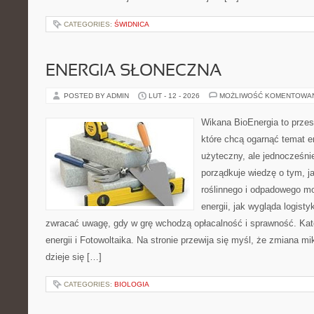
CATEGORIES:
ŚWIDNICA
ENERGIA SŁONECZNA
POSTED BY ADMIN
LUT - 12 - 2026
MOŻLIWOŚĆ KOMENTOWA
Wikana BioEnergia to przes
które chcą ogarnąć temat e
użyteczny, ale jednocześni
porządkuje wiedzę o tym, 
roślinnego i odpadowego mo
energii, jak wygląda logist
zwracać uwagę, gdy w grę wchodzą opłacalność i sprawność. Ka
energii i Fotowoltaika. Na stronie przewija się myśl, że zmiana m
dzieje się […]
CATEGORIES:
BIOLOGIA