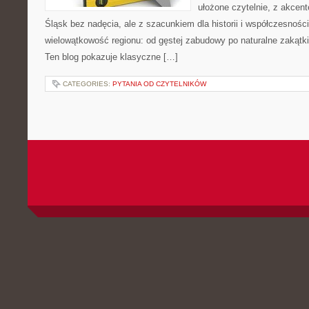
ułożone czytelnie, z akcen
Śląsk bez nadęcia, ale z szacunkiem dla historii i współczesności
wielowątkowość regionu: od gęstej zabudowy po naturalne zakątki,
Ten blog pokazuje klasyczne […]
CATEGORIES:
PYTANIA OD CZYTELNIKÓW