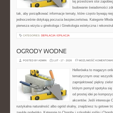
tej przestrzeni stoi zapobi
budowanie świadomości zdr
tak, aby porządkować informacje tematy, które często bywają nie
jednocześnie dotykają poczucia bezpieczeństwa. Kategorie Młoda 
pierwsza wizyta u ginekologa i Ginekologia estetyczna i rekonstr
CATEGORIES:
DEPILACJA I EPILACJA
OGRODY WODNE
POSTED BY ADMIN
LUT - 17 - 2026
MOŻLIWOŚĆ KOMENTOWA
Hellerówka to magazyn onl
tematycznym oraz wszystk
zaprojektować piękny zielo
którym pomysł spotyka się
od prostej idei po kompozy
akcentów. Jeśli interesuje 
rustykalna naturalność albo ogród skalny, znajdziesz tu gotowe tro
zwykłe podwórko. Kategorie to Choroby i szkodniki roślin i Choroby