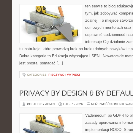
ten serwis to blog edukacyjn
tym, jak zdobywać kompete
zdalnej. To miejsce stworz
domowych mentorach oraz 
usprawnić codzienność nauki
interesuje Cię działanie za
tu instrukcje, które prowadzą krok po kroku dobrych nawyków i 
Dobre kategorie to Edukacja włączająca i SEN i Nowatorskie met
jest prosta: pomagać […]
CATEGORIES:
PIECZYWO I WYPIEKI
PRIVACY BY DESIGN & BY DEFAU
POSTED BY ADMIN
LUT - 7 - 2026
MOŻLIWOŚĆ KOMENTOWAN
Vademecum po GDPR to plat
zasady operowania informac
implementacji RODO. Stron