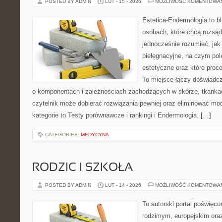
POSTED BY ADMIN
LUT - 15 - 2026
MOŻLIWOŚĆ KOMENTOWA
Estetica-Endermologia to b
osobach, które chcą rozsąd
jednocześnie rozumieć, jak 
pielęgnacyjne, na czym po
estetyczne oraz które proc
To miejsce łączy doświadcz
o komponentach i zależnościach zachodzących w skórze, tkankac
czytelnik może dobierać rozwiązania pewniej oraz eliminować m
kategorie to Testy porównawcze i rankingi i Endermologia. […]
CATEGORIES:
MEDYCYNA
RODZIC I SZKOŁA
POSTED BY ADMIN
LUT - 14 - 2026
MOŻLIWOŚĆ KOMENTOWA
To autorski portal poświęco
rodzimym, europejskim ora