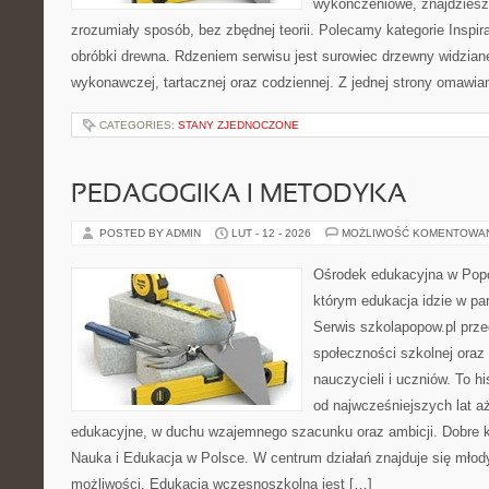
wykończeniowe, znajdziesz
zrozumiały sposób, bez zbędnej teorii. Polecamy kategorie Inspira
obróbki drewna. Rdzeniem serwisu jest surowiec drzewny widziane
wykonawczej, tartacznej oraz codziennej. Z jednej strony omawi
CATEGORIES:
STANY ZJEDNOCZONE
PEDAGOGIKA I METODYKA
POSTED BY ADMIN
LUT - 12 - 2026
MOŻLIWOŚĆ KOMENTOWA
Ośrodek edukacyjna w Popo
którym edukacja idzie w pa
Serwis szkolapopow.pl prze
społeczności szkolnej oraz
nauczycieli i uczniów. To h
od najwcześniejszych lat 
edukacyjne, w duchu wzajemnego szacunku oraz ambicji. Dobre ka
Nauka i Edukacja w Polsce. W centrum działań znajduje się młody
możliwości. Edukacja wczesnoszkolna jest […]