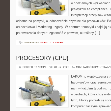
o codziennych wyzwaniach 
praktyków za compliance. Je
interpretacji przepisów w ta
odporne na pomyłki, a jednocześnie czytelne dla pracowników. P
orzecznictwo i Marketing i zgody. W centrum tematyki znajdują si
przetwarzania danych: zgodność z prawem, określony […]
CATEGORIES:
PORADY DLA FIRM
PROCESORY (CPU)
POSTED BY ADMIN
LUT - 6 - 2026
MOŻLIWOŚĆ KOMENTOWAN
LAKOM to współczesna str
hardware’owi oraz serwisowi
nam w każdym tygodniu. To
o osobach, które chcą wybi
tych, którzy potrzebują sp
komputer zaczyna sprawiać 