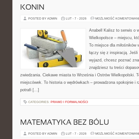
KONIN
POSTED BY ADMIN
LUT - 7 - 2026
MOŻLIWOŚĆ KOMENTOWAN
Anabell Kalisz to serwis o
Wielkopolsce – miejscu, któr
To miejsce dla miłośników 
łączy się z inspiracją. Jeś
wyjazd, chcesz poznać znan
znajdziesz tu treści dopas
zwiedzania. Ciekawe miasta to Września i Ostrów Wielkopolski. To
miejscówek. To historia o wędrówkach – prowadzona spokojnie i 
potrafi […]
CATEGORIES:
PRAWO I FORMALNOŚCI
MATEMATYKA BEZ BÓLU
POSTED BY ADMIN
LUT - 7 - 2026
MOŻLIWOŚĆ KOMENTOWAN