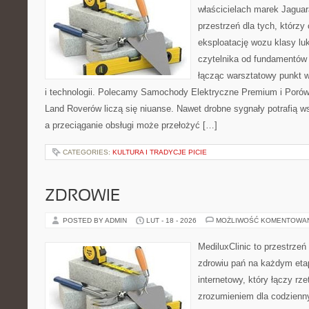
właścicielach marek Jaguar
przestrzeń dla tych, którz
eksploatację wozu klasy lu
czytelnika od fundamentów 
łącząc warsztatowy punkt 
i technologii. Polecamy Samochody Elektryczne Premium i Porów
Land Roverów liczą się niuanse. Nawet drobne sygnały potrafią 
a przeciąganie obsługi może przełożyć […]
CATEGORIES:
KULTURA I TRADYCJE PICIE
ZDROWIE
POSTED BY ADMIN
LUT - 18 - 2026
MOŻLIWOŚĆ KOMENTOWA
MediluxClinic to przestrzeń
zdrowiu pań na każdym etap
internetowy, który łączy rz
zrozumieniem dla codzienn