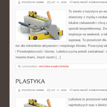
POSTED BY ADMIN
LUT - 5 - 2026
MOŻLIWOŚĆ KOMENTOWAN
To serwis o turystyce po w
stworzony z myślą o osobac
lokalne ciekawostki i chcą
sposób bezproblemowy. Znaj
inspiracje na weekend, a t
wyprawę. To przestrzeń dla 
też dla miłośników aktywności i miejskiego klimatu. Przeczytaj t
i Przedsiębiorczość i biznes. Lubelszczyzna potrafi zaskakiwać:
miasteczkami, innym razem […]
CATEGORIES:
HISTORIA KOMPUTERÓW
PLASTYKA
POSTED BY ADMIN
LUT - 5 - 2026
MOŻLIWOŚĆ KOMENTOWAN
Lulitulisie to przestrzeń e
najmłodszych oraz o bliski