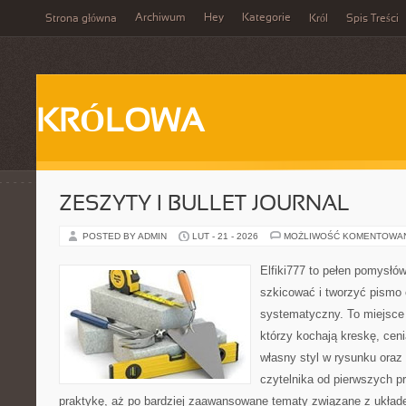
Archiwum
Hey
Kategorie
Strona główna
Król
Spis Treści
KRÓLOWA
ZESZYTY I BULLET JOURNAL
POSTED BY ADMIN
LUT - 21 - 2026
MOŻLIWOŚĆ KOMENTOWA
Elfiki777 to pełen pomysłów
szkicować i tworzyć pismo
systematyczny. To miejsce 
którzy kochają kreskę, cen
własny styl w rysunku oraz
czytelnika od pierwszych p
praktykę, aż po bardziej zaawansowane tematy związane z układ