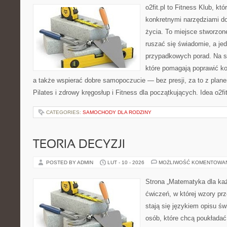
o2fit.pl to Fitness Klub, kt
konkretnymi narzędziami do
życia. To miejsce stworzon
ruszać się świadomie, a jed
przypadkowych porad. Na st
które pomagają poprawić ko
a także wspierać dobre samopoczucie — bez presji, za to z plane
Pilates i zdrowy kręgosłup i Fitness dla początkujących. Idea o2fit
CATEGORIES:
SAMOCHODY DLA RODZINY
TEORIA DECYZJI
POSTED BY ADMIN
LUT - 10 - 2026
MOŻLIWOŚĆ KOMENTOWA
Strona „Matematyka dla każ
ćwiczeń, w której wzory prz
stają się językiem opisu św
osób, które chcą poukłada