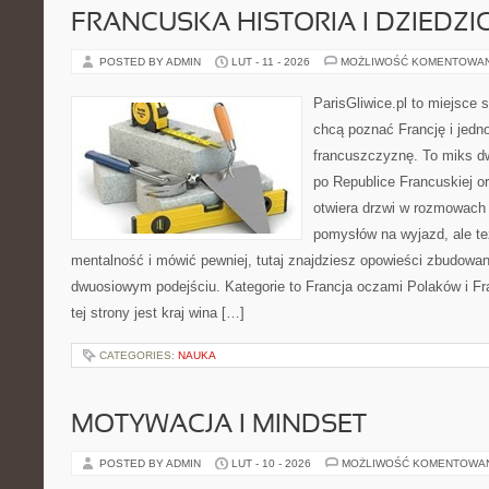
FRANCUSKA HISTORIA I DZIEDZ
POSTED BY ADMIN
LUT - 11 - 2026
MOŻLIWOŚĆ KOMENTOWA
ParisGliwice.pl to miejsce 
chcą poznać Francję i jedn
francuszczyznę. To miks d
po Republice Francuskiej or
otwiera drzwi w rozmowach 
pomysłów na wyjazd, ale t
mentalność i mówić pewniej, tutaj znajdziesz opowieści zbudowa
dwuosiowym podejściu. Kategorie to Francja oczami Polaków i F
tej strony jest kraj wina […]
CATEGORIES:
NAUKA
MOTYWACJA I MINDSET
POSTED BY ADMIN
LUT - 10 - 2026
MOŻLIWOŚĆ KOMENTOWA