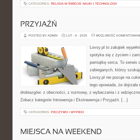
CATEGORIES:
RELIGIA W ŚWIECIE NAUKI I TECHNOLOGII
PRZYJAŹŃ
POSTED BY ADMIN
LUT - 6 - 2026
MOŻLIWOŚĆ KOMENTOWAN
Lovsy.pl to zakątek wypełn
spotyka się z życiem i za
pamiątkę serca. To serwis d
zabieganych, którzy szuka
Lovsy.pl nie pozuje na cuk
tego opowiada, że dojrzała 
drobiazgów: z obecności, z rozmowy, z wybaczania i z wdzięcznoś
Zobacz kategorie Introwersja i Ekstrawersja i Przyjaźń. […]
CATEGORIES:
PIECZYWO I WYPIEKI
MIEJSCA NA WEEKEND