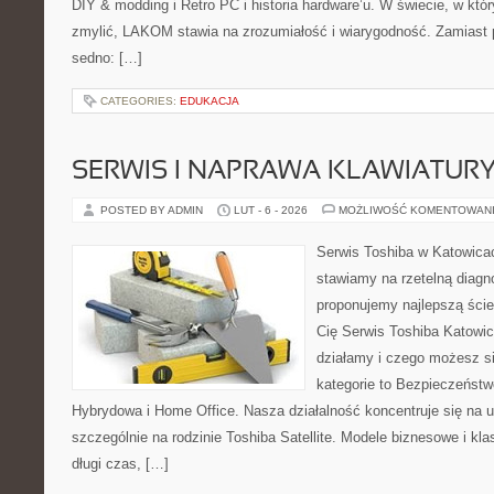
DIY & modding i Retro PC i historia hardware’u. W świecie, w któ
zmylić, LAKOM stawia na zrozumiałość i wiarygodność. Zamiast 
sedno: […]
CATEGORIES:
EDUKACJA
SERWIS I NAPRAWA KLAWIATUR
POSTED BY ADMIN
LUT - 6 - 2026
MOŻLIWOŚĆ KOMENTOWAN
Serwis Toshiba w Katowicac
stawiamy na rzetelną diagn
proponujemy najlepszą ście
Cię Serwis Toshiba Katowic
działamy i czego możesz s
kategorie to Bezpieczeństw
Hybrydowa i Home Office. Nasza działalność koncentruje się na 
szczególnie na rodzinie Toshiba Satellite. Modele biznesowe i kla
długi czas, […]