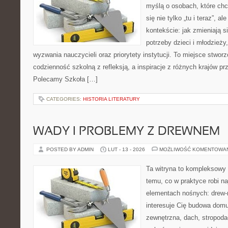
myślą o osobach, które chc
się nie tylko „tu i teraz”, 
kontekście: jak zmieniają s
potrzeby dzieci i młodzieży
wyzwania nauczycieli oraz priorytety instytucji. To miejsce stworz
codzienność szkolną z refleksją, a inspiracje z różnych krajów p
Polecamy Szkoła […]
CATEGORIES:
HISTORIA LITERATURY
WADY I PROBLEMY Z DREWNEM
POSTED BY ADMIN
LUT - 13 - 2026
MOŻLIWOŚĆ KOMENTOWA
Ta witryna to kompleksowy
temu, co w praktyce robi n
elementach nośnych: drew-
interesuje Cię budowa domu
zewnętrzna, dach, stropoda