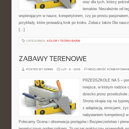
oraz dla tych, którzy potrz
tematów. Niezależnie od te
wspierającym w nauce, korepetytorem, czy po prostu pasjonatem,
przykłady, które prowadzą krok po kroku. Zobacz także Dla naucz
[…]
CATEGORIES:
KOLOR I TEORIA BARW
ZABAWY TERENOWE
POSTED BY ADMIN
LUT - 9 - 2026
MOŻLIWOŚĆ KOMENTOWAN
PRZEDSZKOLE NA 5 – porta
miejsce, w którym rodzice 
dziecko przez przedszkole 
Strona skupia się na typo
z adaptacją, emocjami, życ
nabywaniem kompetencji w
Polecamy Ocena i obserwacja postępów i Bezpieczeństwo i pierw
teoretycznym podręcznikiem. To raczej praktyczny przewodnik po