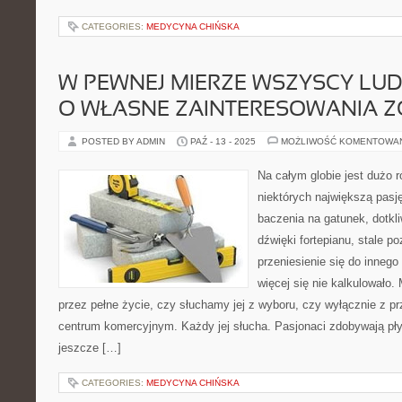
CATEGORIES:
MEDYCYNA CHIŃSKA
W PEWNEJ MIERZE WSZYSCY LUD
O WŁASNE ZAINTERESOWANIA 
POSTED BY ADMIN
PAŹ - 13 - 2025
MOŻLIWOŚĆ KOMENTOWA
Na całym globie jest dużo 
niektórych największą pas
baczenia na gatunek, dotkl
dźwięki fortepianu, stale p
przeniesienie się do innego 
więcej się nie kalkulowało
przez pełne życie, czy słuchamy jej z wyboru, czy wyłącznie z p
centrum komercyjnym. Każdy jej słucha. Pasjonaci zdobywają pł
jeszcze […]
CATEGORIES:
MEDYCYNA CHIŃSKA