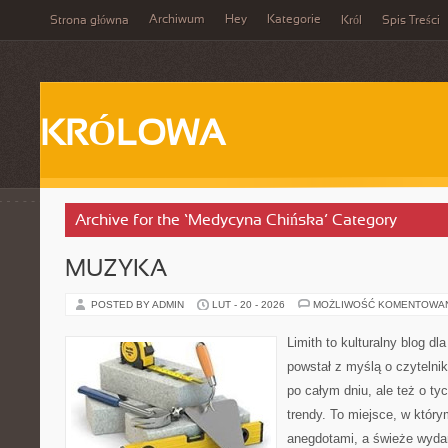
Archiwum
Hey
Kategorie
Strona główna
Król
Spis Treści
KRÓLOWA
Archive for the ‘Medycyna Chińska’ Category
MUZYKA
POSTED BY ADMIN
LUT - 20 - 2026
MOŻLIWOŚĆ KOMENTOWA
Limith to kulturalny blog dl
powstał z myślą o czyteln
po całym dniu, ale też o ty
trendy. To miejsce, w który
anegdotami, a świeże wydan