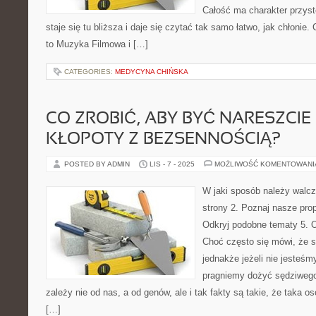
Całość ma charakter przys
staje się tu bliższa i daje się czytać tak samo łatwo, jak chłonie.
to Muzyka Filmowa i […]
CATEGORIES:
MEDYCYNA CHIŃSKA
CO ZROBIĆ, ABY BYĆ NARESZCI
KŁOPOTY Z BEZSENNOŚCIĄ?
POSTED BY ADMIN
LIS - 7 - 2025
MOŻLIWOŚĆ KOMENTOWAN
W jaki sposób należy walc
strony 2. Poznaj nasze prop
Odkryj podobne tematy 5. O
Choć często się mówi, że st
jednakże jeżeli nie jesteśm
pragniemy dożyć sędziwego
zależy nie od nas, a od genów, ale i tak fakty są takie, że taka oso
[…]