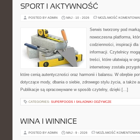
SPORT I AKTYWNOŚĆ
POSTED BY ADMIN
MAJ - 10 - 2026
MOŻLIWOŚĆ KOMENTOWA
Serwis tworzony pod marką
nowoczesna platforma, które
codzienności, inspiracji dl
informacji. Czytelnicy mogą
treści, które ułatwiają w org
internetowy została przygo
które cenią autentyczności oraz harmonii i balansu. W obrębie po
dotyczące mody, dbania o siebie, zdrowego stylu życia, a także ar
Publikacje są opracowywane w sposób czytelny, dzięki […]
CATEGORIES:
SUPERFOODS I SKŁADNIKI ODŻYWCZE
WINA I WINNICE
POSTED BY ADMIN
MAJ - 9 - 2026
MOŻLIWOŚĆ KOMENTOWAN