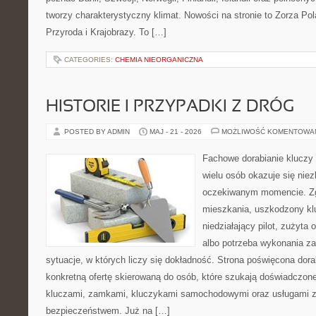
tworzy charakterystyczny klimat. Nowości na stronie to Zorza Pola
Przyroda i Krajobrazy. To […]
CATEGORIES:
CHEMIA NIEORGANICZNA
HISTORIE I PRZYPADKI Z DRÓG
POSTED BY ADMIN
MAJ - 21 - 2026
MOŻLIWOŚĆ KOMENTOWA
Fachowe dorabianie kluczy t
wielu osób okazuje się nie
oczekiwanym momencie. Zg
mieszkania, uszkodzony k
niedziałający pilot, zużyt
albo potrzeba wykonania z
sytuacje, w których liczy się dokładność. Strona poświęcona dora
konkretną ofertę skierowaną do osób, które szukają doświadczon
kluczami, zamkami, kluczykami samochodowymi oraz usługami 
bezpieczeństwem. Już na […]