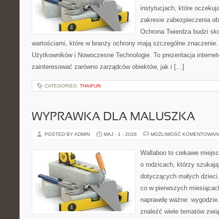
instytucjach, które oczekuj
zakresie zabezpieczenia o
Ochrona Twierdza budzi sko
wartościami, które w branży ochrony mają szczególne znaczenie.
Użytkowników i Nowoczesne Technologie. To prezentacja interne
zainteresować zarówno zarządców obiektów, jak i […]
CATEGORIES:
THAIFUN
WYPRAWKA DLA MALUSZKA
POSTED BY ADMIN
MAJ - 1 - 2026
MOŻLIWOŚĆ KOMENTOWAN
Wallaboo to ciekawe miejsc
o rodzicach, którzy szukaj
dotyczących małych dzieci.
co w pierwszych miesiącach 
naprawdę ważne: wygodzie.
znaleźć wiele tematów zwi