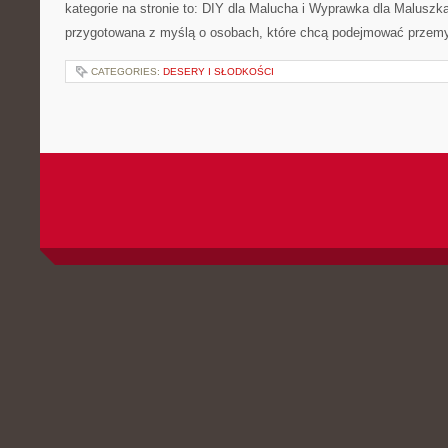
kategorie na stronie to: DIY dla Malucha i Wyprawka dla Maluszka
przygotowana z myślą o osobach, które chcą podejmować przemy
CATEGORIES:
DESERY I SŁODKOŚCI