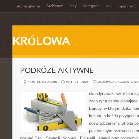
Archiwum
Hey
Kategorie
Strona główna
Król
Spis Treści
KRÓLOWA
PODRÓŻE AKTYWNE
POSTED BY ADMIN
MAJ - 21 - 2026
MOŻLIWOŚĆ KOMENTOWA
skandynawski świat to miej
zachwyca osoby planujące 
Europy, w którym dzika natu
kulturą, a każda przygoda
doświadczeniem. Strona poś
praktycznym przewodnikiem 
poznać Danii, Szwecji, Norwegii, Finlandii, Islandii oraz północny