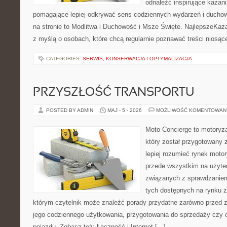
odnaleźć inspirujące kazani
pomagające lepiej odkrywać sens codziennych wydarzeń i ducho
na stronie to Modlitwa i Duchowość i Msze Święte. NajlepszeKaza
z myślą o osobach, które chcą regularnie poznawać treści niosą
CATEGORIES:
SERWIS, KONSERWACJA I OPTYMALIZACJA
PRZYSZŁOŚĆ TRANSPORTU
POSTED BY ADMIN
MAJ - 5 - 2026
MOŻLIWOŚĆ KOMENTOWAN
Moto Concierge to motoryza
który został przygotowany
lepiej rozumieć rynek motor
przede wszystkim na użyte
związanych z sprawdzanie
tych dostępnych na rynku z 
którym czytelnik może znaleźć porady przydatne zarówno przed 
jego codziennego użytkowania, przygotowania do sprzedaży czy 
pojazdu. Zobacz też: Łączność i Internet […]