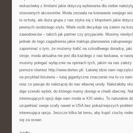
wskazówkę z limitami jakie dotyczą wybierania dla siebie należyty
stosownych akcesoriów. Moda zezwala na kreowanie swojego wiz
to ochotę, ale duża grupa z nas styka się z kłopotami jakie doty
pewnych osobistego stylu. Wiele osób decyduje się zatem na kor
zawodowców – takich jak partner czy przyjaciele. Musimy niesły
jednak do tego zagadnienia jakie traktuje planowania zakupowego
zapominać o tym, że możemy trafić na szkodliwego doradcę, jaki
stroje, moda aktualna nie jest dla każdego z nas łaskawa, w nast
musimy polegać wyłącznie na opiniach tych, jakim na nas zależy 
pomoże również http://www.dortex.pl/. Łatwiej idzie nam najczęści
na przykład biżuteria – tutaj gigantyczne znaczenie ma to co na
oraz co pasuje do należącej do nas własnej urody. Należałoby sko
daje szeroki wybór, do którego mamy dostęp w chwili obecnej. Na
interesujących opcji daje nam moda w XXI wieku. To naturalnie dz
uzupełniać swoje szafy nawet w USA bez pokaźniejszych problem
interesująca opcja. Jeszcze kilka lat temu, aby kupić ciuchy ro
się za ocean.
źródło: