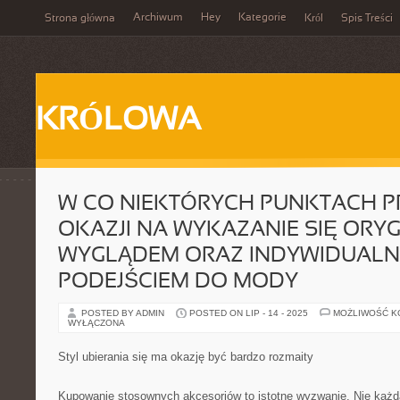
Archiwum
Hey
Kategorie
Strona główna
Król
Spis Treści
KRÓLOWA
W CO NIEKTÓRYCH PUNKTACH P
OKAZJI NA WYKAZANIE SIĘ ORY
WYGLĄDEM ORAZ INDYWIDUAL
PODEJŚCIEM DO MODY
POSTED BY ADMIN
POSTED ON LIP - 14 - 2025
MOŻLIWOŚĆ 
WYŁĄCZONA
Styl ubierania się ma okazję być bardzo rozmaity
Kupowanie stosownych akcesoriów to istotne wyzwanie. Nie każ