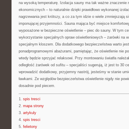
na wysoką temperaturę. Izolacja sauny ma tak ważne znaczenie 
ekonomicznych – to naturalnie dzięki prawidłowo wykonanej izolacj
nagrzewania jest krótszy, a co za tym idzie o wiele zmniejszają s
imponującej przyjemności. Sauna mająca być miejsce komfortow
wyposażone w bezpieczne oświetlenie – piec do sauny. W tym cel
wykorzystanie specjalnych opraw oświetleniowych – żarówki na w
specjalnym kloszem. Dla dodatkowego bezpieczeństwa warto jest
ponadprogramowymi abażurami, pamiętając, że oświetlenie nie pow
wtedy będzie sprzyjać relaksowi. Przy montowaniu światła należa
odległość żarówek od sufitu – specjaliści sugerują, iż jest to 30
wprowadzić dodatkowy, przyjemny nastrój, jesteśmy w stanie umi
ławkami. Ze względów bezpieczeństwa oświetlenie nigdy nie pow
dosadnie pod piecem.
1.
spis tresci
2.
mapa strony
3.
artykuly
4.
spis tresci
5.
felietony