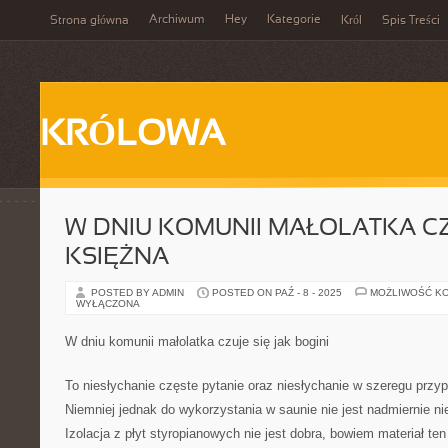
Archiwum
Hey
Kategorie
Strona główna
Król
Spis Treści
KRÓLOWA
W DNIU KOMUNII MAŁOLATKA CZU
KSIĘŻNA
POSTED BY ADMIN
POSTED ON PAŹ - 8 - 2025
MOŻLIWOŚĆ K
WYŁĄCZONA
W dniu komunii małolatka czuje się jak bogini
To niesłychanie częste pytanie oraz niesłychanie w szeregu przy
Niemniej jednak do wykorzystania w saunie nie jest nadmiernie ni
Izolacja z płyt styropianowych nie jest dobra, bowiem materiał te