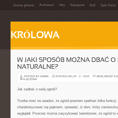
Archiwum
Hey
Kategorie
Strona główna
Król
Spis Treści
KRÓLOWA
W JAKI SPOSÓB MOŻNA DBAĆ 
NATURALNE?
POSTED BY ADMIN
POSTED ON LIP - 3 - 2025
MOŻLIWOŚĆ K
WYŁĄCZONA
Jak zadbać o swój ogród?
Trzeba mieć na uwadze, że ogród powinien spełniać kilka funkcji.
charakteryzować się pięknem, sprawiać, iż dom, który zamieszkuj
wyglądał. Przecież można zaryzykować twierdzenie, że ogród to