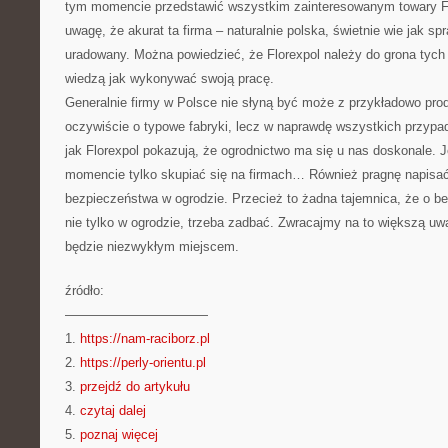
tym momencie przedstawić wszystkim zainteresowanym towary Fl
uwagę, że akurat ta firma – naturalnie polska, świetnie wie jak spr
uradowany. Można powiedzieć, że Florexpol należy do grona tych 
wiedzą jak wykonywać swoją pracę.
Generalnie firmy w Polsce nie słyną być może z przykładowo produ
oczywiście o typowe fabryki, lecz w naprawdę wszystkich przypad
jak Florexpol pokazują, że ogrodnictwo ma się u nas doskonale. 
momencie tylko skupiać się na firmach… Również pragnę napisać
bezpieczeństwa w ogrodzie. Przecież to żadna tajemnica, że o b
nie tylko w ogrodzie, trzeba zadbać. Zwracajmy na to większą uw
będzie niezwykłym miejscem.
źródło:
———————————
1.
https://nam-raciborz.pl
2.
https://perly-orientu.pl
3.
przejdź do artykułu
4.
czytaj dalej
5.
poznaj więcej