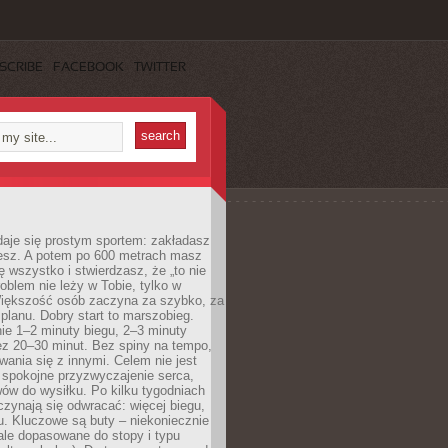
SCRIBE
FACEBOOK
TWITTER
daje się prostym sportem: zakładasz
iesz. A potem po 600 metrach masz
ię wszystko i stwierdzasz, że „to nie
roblem nie leży w Tobie, tylko w
Większość osób zaczyna za szybko, za
planu. Dobry start to marszobieg.
ie 1–2 minuty biegu, 2–3 minuty
ez 20–30 minut. Bez spiny na tempo,
ania się z innymi. Celem nie jest
o spokojne przyzwyczajenie serca,
wów do wysiłku. Po kilku tygodniach
czynają się odwracać: więcej biegu,
. Kluczowe są buty – niekoniecznie
ale dopasowane do stopy i typu