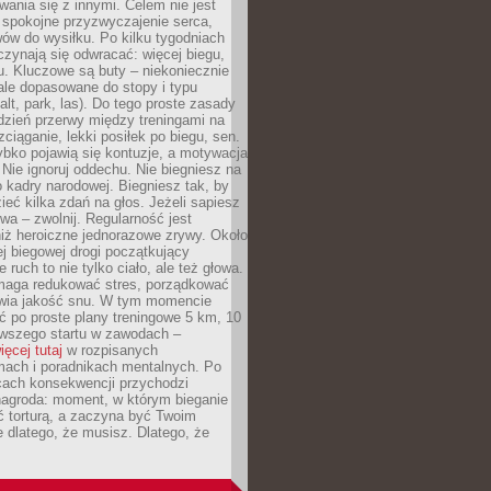
ania się z innymi. Celem nie jest
o spokojne przyzwyczajenie serca,
wów do wysiłku. Po kilku tygodniach
czynają się odwracać: więcej biegu,
. Kluczowe są buty – niekoniecznie
ale dopasowane do stopy i typu
alt, park, las). Do tego proste zasady
 dzień przerwy między treningami na
zciąganie, lekki posiłek po biegu, sen.
bko pojawią się kontuzje, a motywacja
. Nie ignoruj oddechu. Nie biegniesz na
o kadry narodowej. Biegniesz tak, by
eć kilka zdań na głos. Jeżeli sapiesz
wa – zwolnij. Regularność jest
iż heroiczne jednorazowe zrywy. Około
j biegowej drogi początkujący
 ruch to nie tylko ciało, ale też głowa.
maga redukować stres, porządkować
awia jakość snu. W tym momencie
ć po proste plany treningowe 5 km, 10
rwszego startu w zawodach –
ięcej tutaj
w rozpisanych
ach i poradnikach mentalnych. Po
cach konsekwencji przychodzi
nagroda: moment, w którym bieganie
ć torturą, a zaczyna być Twoim
e dlatego, że musisz. Dlatego, że