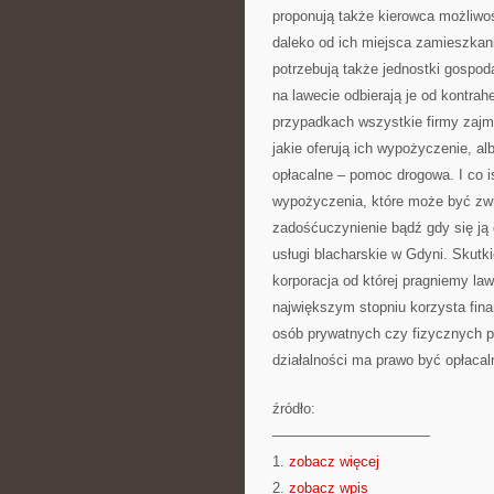
proponują także kierowca możliwo
daleko od ich miejsca zamieszkani
potrzebują także jednostki gospo
na lawecie odbierają je od kontra
przypadkach wszystkie firmy zajm
jakie oferują ich wypożyczenie, al
opłacalne – pomoc drogowa. I co i
wypożyczenia, które może być zw
zadośćuczynienie bądź gdy się ją 
usługi blacharskie w Gdyni. Skutki
korporacja od której pragniemy la
największym stopniu korzysta finan
osób prywatnych czy fizycznych po
działalności ma prawo być opłacaln
źródło:
———————————
1.
zobacz więcej
2.
zobacz wpis