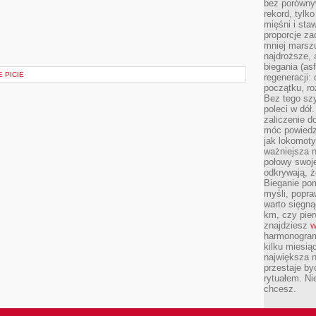
bez porównyw
rekord, tylk
mięśni i sta
proporcje za
mniej marszu
najdroższe, 
biegania (asf
 PICIE
regeneracji:
początku, ro
Bez tego szy
poleci w dół
zaliczenie d
móc powiedzi
jak lokomoty
ważniejsza n
połowy swoje
odkrywają, że
Bieganie po
myśli, popr
warto sięgną
km, czy pie
znajdziesz
w
harmonogram
kilku miesią
największa 
przestaje by
rytuałem. Ni
chcesz.