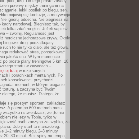
alt, park, las). Do tego proste zasady
 dzień przerwy między treningami na
zciąganie, lekki posiłek po biegu, sen.
bko pojawią się kontuzje, a motywacja
. Nie ignoruj oddechu. Nie biegniesz na
o kadry narodowej. Biegniesz tak, by
eć kilka zdań na głos. Jeżeli sapiesz
wa – zwolnij. Regularność jest
iż heroiczne jednorazowe zrywy. Około
j biegowej drogi początkujący
 ruch to nie tylko ciało, ale też głowa.
maga redukować stres, porządkować
awia jakość snu. W tym momencie
ć po proste plany treningowe 5 km, 10
rwszego startu w zawodach –
ięcej tutaj
w rozpisanych
ach i poradnikach mentalnych. Po
cach konsekwencji przychodzi
nagroda: moment, w którym bieganie
ć torturą, a zaczyna być Twoim
e dlatego, że musisz. Dlatego, że
daje się prostym sportem: zakładasz
iesz. A potem po 600 metrach masz
ię wszystko i stwierdzasz, że „to nie
roblem nie leży w Tobie, tylko w
Większość osób zaczyna za szybko, za
planu. Dobry start to marszobieg.
ie 1–2 minuty biegu, 2–3 minuty
ez 20–30 minut. Bez spiny na tempo,