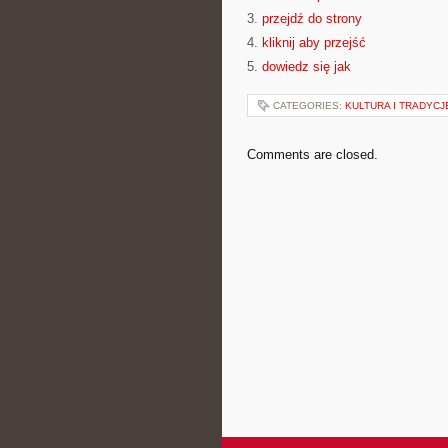
3.
przejdź do strony
4.
kliknij aby przejść
5.
dowiedz się jak
CATEGORIES:
KULTURA I TRADYCJE
Comments are closed.