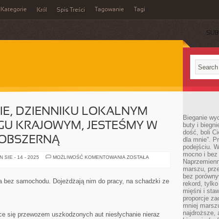
Kategorie
Tagowanie
Tagi
Król
Spis Treści
SUB
IE, DZIENNIKU LOKALNYM
Bieganie wy
ĘGU KRAJOWYM, JESTEŚMY W
buty i biegn
dość, boli C
 OBSZERNĄ
dla mnie”. P
podejściu. 
mocno i bez 
W
SIE - 14 - 2025
MOŻLIWOŚĆ KOMENTOWANIA
ZOSTAŁA
Naprzemienn
KAŻDEJ
GAZECIE,
marszu, prz
DZIENNIKU
bez porównyw
LOKALNYM
a bez samochodu. Dojeżdżają nim do pracy, na schadzki ze
rekord, tylk
CZY
TEŻ
mięśni i sta
O
proporcje za
ZASIĘGU
mniej marszu
KRAJOWYM,
JESTEŚMY
najdroższe, 
ce się przewozem uszkodzonych aut niesłychanie nieraz
W