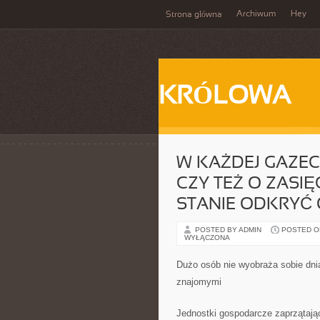
Archiwum
Hey
Strona główna
KRÓLOWA
W KAŻDEJ GAZEC
CZY TEŻ O ZASI
STANIE ODKRYĆ
POSTED BY ADMIN
POSTED ON 
WYŁĄCZONA
Dużo osób nie wyobraża sobie dni
znajomymi
Jednostki gospodarcze zaprzątają