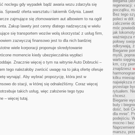
biegania (asf
STANIE
ść noclegu gdy wypadek bądź awaria wozu zdarzyła się
ODKRYĆ
regeneracji:
OBSZERNĄ
początku, ro
a. Sprawdź oferta warsztatu i lakiernik Gdynia. Lawet
Bez tego szy
darcze zajmujące się złomowaniem aut albowiem to na ogół
poleci w dół
zaliczenie d
henta. Zakup lawety jest cenny dlatego nadzwyczaj w wielu
móc powiedzi
jak lokomoty
ujące się transportem wozów wolą skorzystać z usług firm,
ważniejsza n
bowiem zazwyczaj finansowo jest to dla nich bardziej
połowy swoje
odkrywają, że
stotne wiele korporacji proponuje skredytowanie
Bieganie po
rócone momencie kiedy ubezpieczalnia wypłaci
myśli, popr
warto sięgną
oddaje. Znacznie więcej o tym na witrynie Auto Dobrucki –
km, czy pie
znajdziesz
w
em tego należałoby zwrócić uwagę na to jaką ofertę oferuje
harmonogram
wetę wynająć. Aby wybrać propozycję, która jest w
kilku miesią
największa 
sowo do stacji, w której się odnaleźliśmy. Coraz więcej
przestaje by
trzebuje takich usług, więc założenie tego typu
rytuałem. Ni
chcesz.
e – więcej tutaj.
Bieganie wy
buty i biegn
dość, boli C
dla mnie”. P
podejściu. 
mocno i bez 
Naprzemienn
marszu, prz