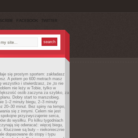
SCRIBE
FACEBOOK
TWITTER
daje się prostym sportem: zakładasz
iesz. A potem po 600 metrach masz
ię wszystko i stwierdzasz, że „to nie
roblem nie leży w Tobie, tylko w
Większość osób zaczyna za szybko, za
planu. Dobry start to marszobieg.
ie 1–2 minuty biegu, 2–3 minuty
ez 20–30 minut. Bez spiny na tempo,
ania się z innymi. Celem nie jest
o spokojne przyzwyczajenie serca,
wów do wysiłku. Po kilku tygodniach
czynają się odwracać: więcej biegu,
. Kluczowe są buty – niekoniecznie
ale dopasowane do stopy i typu