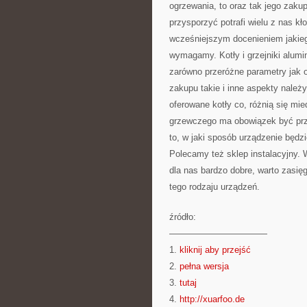
ogrzewania, to oraz tak jego zaku
przysporzyć potrafi wielu z nas k
wcześniejszym docenieniem jakieg
wymagamy. Kotły i grzejniki alumi
zarówno przeróżne parametry jak
zakupu takie i inne aspekty należy
oferowane kotły co, różnią się mie
grzewczego ma obowiązek być prz
to, w jaki sposób urządzenie będzi
Polecamy też sklep instalacyjny. 
dla nas bardzo dobre, warto zasięg
tego rodzaju urządzeń.
źródło:
———————————
1.
kliknij aby przejść
2.
pełna wersja
3.
tutaj
4.
http://xuarfoo.de