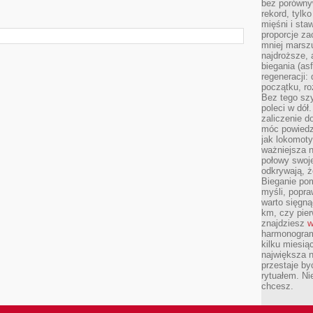
bez porównyw
rekord, tylk
mięśni i sta
proporcje za
mniej marszu
najdroższe, 
biegania (asf
regeneracji:
początku, ro
Bez tego szy
poleci w dół
zaliczenie d
móc powiedzi
jak lokomoty
ważniejsza n
połowy swoje
odkrywają, że
Bieganie po
myśli, popr
warto sięgną
km, czy pie
znajdziesz
w
harmonogram
kilku miesią
największa 
przestaje by
rytuałem. Ni
chcesz.