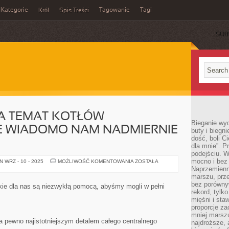
Kategorie
Tagowanie
Tagi
Król
Spis Treści
SUB
A TEMAT KOTŁÓW
Bieganie wy
E WIADOMO NAM NADMIERNIE
buty i biegn
dość, boli C
dla mnie”. P
podejściu. 
mocno i bez 
W
 WRZ - 10 - 2025
MOŻLIWOŚĆ KOMENTOWANIA
ZOSTAŁA
OGÓLNOŚCI
Naprzemienn
NA
marszu, prz
TEMAT
KOTŁÓW
bez porównyw
akie dla nas są niezwykłą pomocą, abyśmy mogli w pełni
GRZEWCZYCH
rekord, tylk
NIE
mięśni i sta
WIADOMO
NAM
proporcje za
NADMIERNIE
mniej marszu
WIELE
a pewno najistotniejszym detalem całego centralnego
najdroższe, 