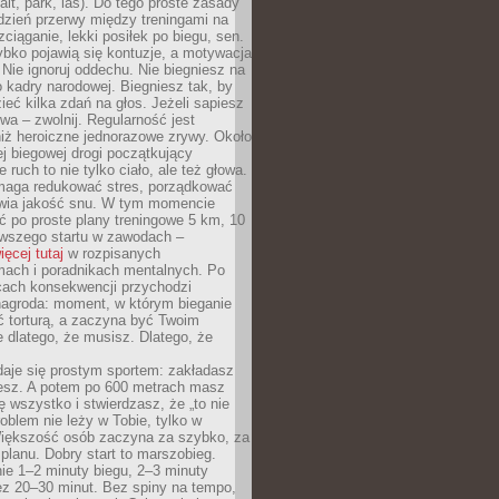
alt, park, las). Do tego proste zasady
 dzień przerwy między treningami na
zciąganie, lekki posiłek po biegu, sen.
bko pojawią się kontuzje, a motywacja
. Nie ignoruj oddechu. Nie biegniesz na
o kadry narodowej. Biegniesz tak, by
eć kilka zdań na głos. Jeżeli sapiesz
wa – zwolnij. Regularność jest
iż heroiczne jednorazowe zrywy. Około
j biegowej drogi początkujący
 ruch to nie tylko ciało, ale też głowa.
maga redukować stres, porządkować
awia jakość snu. W tym momencie
ć po proste plany treningowe 5 km, 10
rwszego startu w zawodach –
ięcej tutaj
w rozpisanych
ach i poradnikach mentalnych. Po
cach konsekwencji przychodzi
nagroda: moment, w którym bieganie
ć torturą, a zaczyna być Twoim
e dlatego, że musisz. Dlatego, że
daje się prostym sportem: zakładasz
iesz. A potem po 600 metrach masz
ię wszystko i stwierdzasz, że „to nie
roblem nie leży w Tobie, tylko w
Większość osób zaczyna za szybko, za
planu. Dobry start to marszobieg.
ie 1–2 minuty biegu, 2–3 minuty
ez 20–30 minut. Bez spiny na tempo,