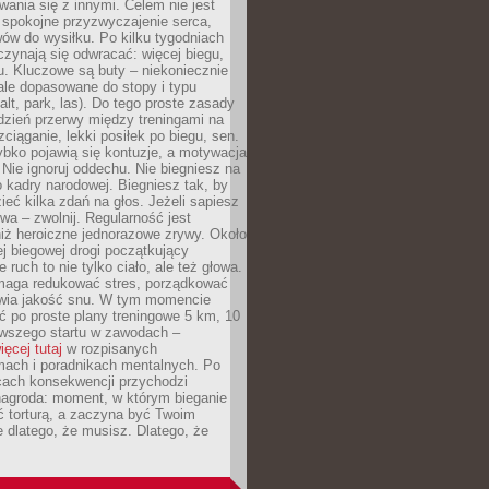
ania się z innymi. Celem nie jest
o spokojne przyzwyczajenie serca,
wów do wysiłku. Po kilku tygodniach
czynają się odwracać: więcej biegu,
. Kluczowe są buty – niekoniecznie
ale dopasowane do stopy i typu
alt, park, las). Do tego proste zasady
 dzień przerwy między treningami na
zciąganie, lekki posiłek po biegu, sen.
bko pojawią się kontuzje, a motywacja
. Nie ignoruj oddechu. Nie biegniesz na
o kadry narodowej. Biegniesz tak, by
eć kilka zdań na głos. Jeżeli sapiesz
wa – zwolnij. Regularność jest
iż heroiczne jednorazowe zrywy. Około
j biegowej drogi początkujący
 ruch to nie tylko ciało, ale też głowa.
maga redukować stres, porządkować
awia jakość snu. W tym momencie
ć po proste plany treningowe 5 km, 10
rwszego startu w zawodach –
ięcej tutaj
w rozpisanych
ach i poradnikach mentalnych. Po
cach konsekwencji przychodzi
nagroda: moment, w którym bieganie
ć torturą, a zaczyna być Twoim
e dlatego, że musisz. Dlatego, że