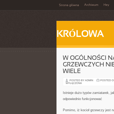
Archiwum
Hey
Strona główna
KRÓLOWA
W OGÓLNOŚCI N
GRZEWCZYCH NI
WIELE
POSTED BY ADMIN
POSTED ON
WYŁĄCZONA
Istnieje dużo typów zamiatarek, j
odpowiednio funkcjonować
Pomimo, iż kocioł grzewczy jest n