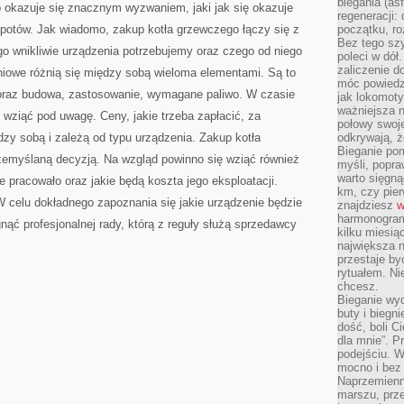
biegania (asf
p okazuje się znacznym wyzwaniem, jaki jak się okazuje
regeneracji:
łopotów. Jak wiadomo, zakup kotła grzewczego łączy się z
początku, ro
Bez tego szy
o wnikliwie urządzenia potrzebujemy oraz czego od niego
poleci w dół
zaliczenie d
niowe różnią się między sobą wieloma elementami. Są to
móc powiedzi
 oraz budowa, zastosowanie, wymagane paliwo. W czasie
jak lokomoty
ważniejsza n
 wziąć pod uwagę. Ceny, jakie trzeba zapłacić, za
połowy swoje
dzy sobą i zależą od typu urządzenia. Zakup kotła
odkrywają, że
Bieganie po
emyślaną decyzją. Na wzgląd powinno się wziąć również
myśli, popr
warto sięgną
e pracowało oraz jakie będą koszta jego eksploatacji.
km, czy pie
W celu dokładnego zapoznania się jakie urządzenie będzie
znajdziesz
w
harmonogram
nąć profesjonalnej rady, którą z reguły służą sprzedawcy
kilku miesią
największa 
przestaje by
rytuałem. Ni
chcesz.
Bieganie wy
buty i biegn
dość, boli C
dla mnie”. P
podejściu. 
mocno i bez 
Naprzemienn
marszu, prz