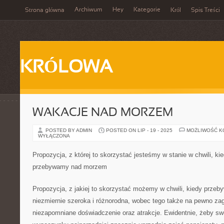
Archiwum
Hey
Kategorie
Strona główna
Król
Spis Treści
KRÓLOWA
WAKACJE NAD MORZEM
POSTED BY ADMIN
POSTED ON LIP - 19 - 2025
MOŻLIWOŚĆ 
WYŁĄCZONA
Propozycja, z której to skorzystać jesteśmy w stanie w chwili, ki
przebywamy nad morzem
Propozycja, z jakiej to skorzystać możemy w chwili, kiedy prze
niezmiernie szeroka i różnorodna, wobec tego także na pewno za
niezapomniane doświadczenie oraz atrakcje. Ewidentnie, żeby sw