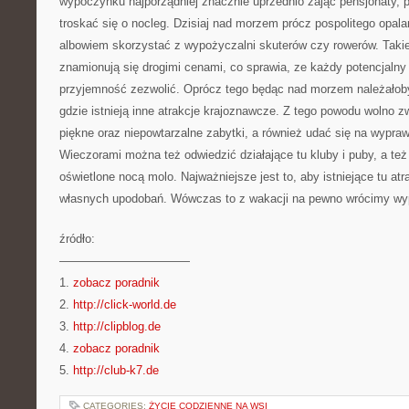
wypoczynku najporządniej znacznie uprzednio zająć pensjonaty, po
troskać się o nocleg. Dzisiaj nad morzem prócz pospolitego opala
albowiem skorzystać z wypożyczalni skuterów czy rowerów. Taki
znamionują się drogimi cenami, co sprawia, ze każdy potencjalny
przyjemność zezwolić. Oprócz tego będąc nad morzem należałoby
gdzie istnieją inne atrakcje krajoznawcze. Z tego powodu wolno 
piękne oraz niepowtarzalne zabytki, a również udać się na wypr
Wieczorami można też odwiedzić działające tu kluby i puby, a też
oświetlone nocą molo. Najważniejsze jest to, aby istniejące tu at
własnych upodobań. Wówczas to z wakacji na pewno wrócimy wyp
źródło:
———————————
1.
zobacz poradnik
2.
http://click-world.de
3.
http://clipblog.de
4.
zobacz poradnik
5.
http://club-k7.de
CATEGORIES:
ŻYCIE CODZIENNE NA WSI