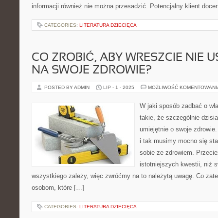
informacji również nie można przesadzić. Potencjalny klient doce
CATEGORIES:
LITERATURA DZIECIĘCA
CO ZROBIĆ, ABY WRESZCIE NIE 
NA SWOJE ZDROWIE?
POSTED BY ADMIN
LIP - 1 - 2025
MOŻLIWOŚĆ KOMENTOWAN
W jaki sposób zadbać o wł
takie, że szczególnie dzisia
umiejętnie o swoje zdrowie.
i tak musimy mocno się star
sobie ze zdrowiem. Przecie
istotniejszych kwestii, niż
wszystkiego zależy, więc zwróćmy na to należytą uwagę. Co za
osobom, które […]
CATEGORIES:
LITERATURA DZIECIĘCA