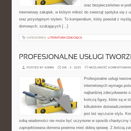
oraz bezpieczeństwo w podr
internetowy zakątek, w którym miłość do zwierząt spotyka się 
oraz przystępnym stylem. To kompendium, który powstał z myślą o
domowych, szukających […]
CATEGORIES:
LITERATURA DZIECIĘCA
PROFESJONALNE USŁUGI TWORZ
POSTED BY ADMIN
SIE - 3 - 2025
MOŻLIWOŚĆ KOMENTOWAN
Profesjonalne usługi tworze
internetowych wymaga pośw
najbardziej zdecydowanie s
kończą figury, które są w s
kilkuletnim doświadczeniem
jest też wyczucie stylu. Ko
sobą wiadomości nie może być uczynione w sposób chaotyczny i
zaprojektowana domena powinna mieć dobrą oprawę. Z ilością za