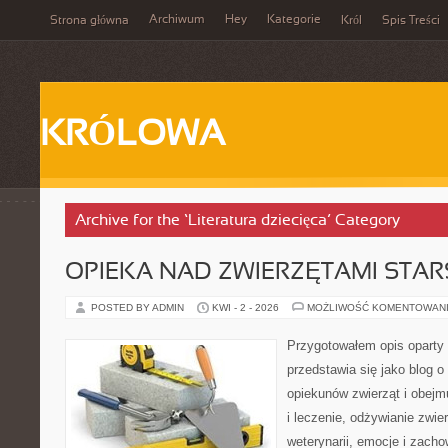
Archiwum
Hey
Kategorie
Strona główna
Król
Spis Treści
KRÓLOWA
Archive for the ‘Literatura dziecięca’ Category
OPIEKA NAD ZWIERZĘTAMI STAR
POSTED BY ADMIN
KWI - 2 - 2026
MOŻLIWOŚĆ KOMENTOWAN
Przygotowałem opis oparty 
przedstawia się jako blog o
opiekunów zwierząt i obejm
i leczenie, odżywianie zwier
weterynarii, emocje i zacho