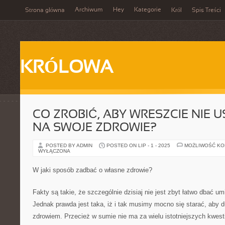
Archiwum
Hey
Kategorie
Strona główna
Król
Spis Treści
KRÓLOWA
CO ZROBIĆ, ABY WRESZCIE NIE 
NA SWOJE ZDROWIE?
POSTED BY ADMIN
POSTED ON LIP - 1 - 2025
MOŻLIWOŚĆ K
WYŁĄCZONA
W jaki sposób zadbać o własne zdrowie?
Fakty są takie, że szczególnie dzisiaj nie jest zbyt łatwo dbać um
Jednak prawda jest taka, iż i tak musimy mocno się starać, aby d
zdrowiem. Przecież w sumie nie ma za wielu istotniejszych kwesti