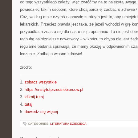
od tego wszystkiego zależy, więc zwróćmy na to należytą uwag
powiedzieć takim osobom, które chcą bardziej zadbać o zdrowie?
Cóż, według mnie czymś naprawdę istotnym jest to, aby umiejętni
lekarskich. Przecież prawda jest taka, że jeżeli wchodzi w grę kon
przypadkach zdarza się dla nas o niej zapomnieć. To nie jest d
rachubę najróżniejsze nowotwory – w końcu to chyba nie jest żad
regularne badania sprawiają, że mamy okazję w odpowiednim cza
leczenie. Zadbaj o własne zdrowie!
źródło:
———————————
1.
zobacz wszystkie
2.
https://instytutprzedsiebiorcow.pl
3.
kliknij tutaj
4.
tutaj
5.
dowiedz się więcej
CATEGORIES:
LITERATURA DZIECIĘCA