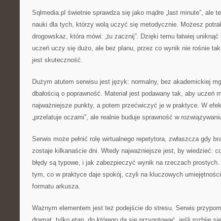
Sqlmedia.pl świetnie sprawdza się jako mądre „last minute”, ale 
nauki dla tych, którzy wolą uczyć się metodycznie. Możesz potra
drogowskaz, która mówi: „tu zacznij”. Dzięki temu łatwiej unikną
uczeń uczy się dużo, ale bez planu, przez co wynik nie rośnie tak
jest skuteczność.
Dużym atutem serwisu jest język: normalny, bez akademickiej mgł
dbałością o poprawność. Materiał jest podawany tak, aby uczeń 
najważniejsze punkty, a potem przećwiczyć je w praktyce. W efekc
„przelatuje oczami”, ale realnie buduje sprawność w rozwiązywani
Serwis może pełnić rolę wirtualnego repetytora, zwłaszcza gdy br
zostaje kilkanaście dni. Wtedy najważniejsze jest, by wiedzieć: c
błędy są typowe, i jak zabezpieczyć wynik na rzeczach prostych.
tym, co w praktyce daje spokój, czyli na kluczowych umiejętnośc
formatu arkusza.
Ważnym elementem jest też podejście do stresu. Serwis przypomi
dramat, tylko etap, do którego da się przygotować, jeśli rozbije si