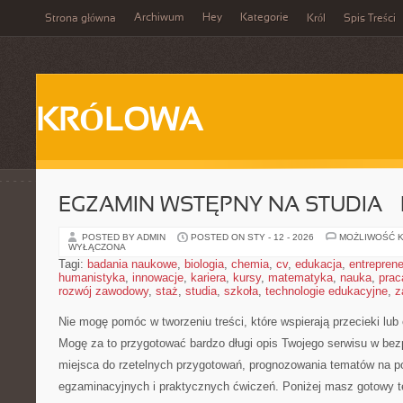
Archiwum
Hey
Kategorie
Strona główna
Król
Spis Treści
KRÓLOWA
EGZAMIN WSTĘPNY NA STUDIA 
POSTED BY ADMIN
POSTED ON STY - 12 - 2026
MOŻLIWOŚĆ 
WYŁĄCZONA
Tagi:
badania naukowe
,
biologia
,
chemia
,
cv
,
edukacja
,
entreprene
humanistyka
,
innowacje
,
kariera
,
kursy
,
matematyka
,
nauka
,
prac
rozwój zawodowy
,
staż
,
studia
,
szkoła
,
technologie edukacyjne
,
z
Nie mogę pomóc w tworzeniu treści, które wspierają przecieki lub
Mogę za to przygotować bardzo długi opis Twojego serwisu w bezpi
miejsca do rzetelnych przygotowań, prognozowania tematów na 
egzaminacyjnych i praktycznych ćwiczeń. Poniżej masz gotowy 