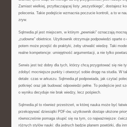
Zamiast wielkiej, przytłaczającej listy „wszystkiego”, dostajesz k
polecenia. Takie podejście wzmacnia poczucie kontroli, a to w nau
zryw.
Sqlmedia.pl jest miejscem, w którym „pewniaki” oznaczają mocną
„cudowne” obietnice. Użytkownik otrzymuje podpowiedzi oparte o 
potem może przejść do praktyki, żeby utrwalić wiedzę. Taki model
realne kompetencje: umiejętność argumentacji, a nie tylko powtar
Serwis jest też dobry dla tych, którzy chcą przygotować się nie ty
zdobyć mocniejsze punkty i otworzyć sobie drogę na studia. W tak
detale: czas w arkuszu. Sqlmedia.pl podpowiada, jak czytać pole
potknięć oraz jak budować odpowiedzi pełne. To podejście jest s
o wyniku decyduje nie brak wiedzy, lecz pośpiech.
Sqlmedia.pl to również przestrzeń, w której nauka może być łatwi
przekopywać dziesiątki PDF-ów, użytkownik dostaje ułożone prior
równocześnie pomaga skupić się na tym, co najważniejsze: ćwicz
różnych stylów nauki: dla jednych będzie planem powtórki, dla in