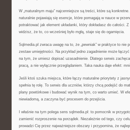
W „maturalnym maju” najcenniejsze są treści, które są konkretne.
naturalnie pojawiają się esencje, które pomagają w nauce w prz
potraktować jak element układanki, który dokładasz do całości. 
widzisz, że to, co wcześniej było mgłą, staje się do ogarnięcia.
Sqlmedia.pl zwraca uwagę na to, że „pewniak” w praktyce to nie p
zestaw umiejętności. Na przykład jedno zagadnienie może łączyć 
na tym, że umiesz dopisać uzasadnienie. Dlatego serwis zachęca 
pracą, a nie wyłącznie przeglądaniem. Taka nauka daje efekt: mni
Jeśli ktoś szuka miejsca, które łączy maturalne priorytety z jas
spełnia tę rolę. To serwis dla uczniów, którzy chcą podejść do ma
plany powtórkowe i budować wynik na tym, co warto umieć. W efe
niewiadomą, a zaczyna być procesem do przejścia.
I właśnie na tym polega sens sqlmedia.pl: to pomocnik w przygo
zamienić rozproszenie na porządek. Niezależnie od tego, czy celu
prowadzi Cię przez najważniejsze obszary i przypomina, że najlep