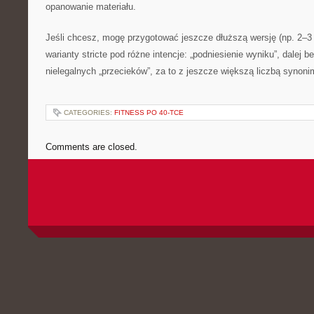
opanowanie materiału.
Jeśli chcesz, mogę przygotować jeszcze dłuższą wersję (np. 2–3 
warianty stricte pod różne intencje: „podniesienie wyniku”, dalej 
nielegalnych „przecieków”, za to z jeszcze większą liczbą synon
CATEGORIES:
FITNESS PO 40-TCE
Comments are closed.