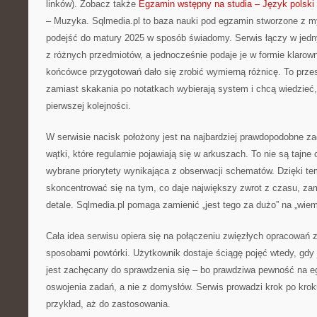
linków). Zobacz także
Egzamin wstępny na studia – Język polski
– Muzyka. Sqlmedia.pl to baza nauki pod egzamin stworzone z my
podejść do matury 2025 w sposób świadomy. Serwis łączy w jedn
z różnych przedmiotów, a jednocześnie podaje je w formie klarow
końcówce przygotowań dało się zrobić wymierną różnicę. To przes
zamiast skakania po notatkach wybierają system i chcą wiedzieć, 
pierwszej kolejności.
W serwisie nacisk położony jest na najbardziej prawdopodobne za
wątki, które regularnie pojawiają się w arkuszach. To nie są tajne
wybrane priorytety wynikająca z obserwacji schematów. Dzięki 
skoncentrować się na tym, co daje największy zwrot z czasu, zam
detale. Sqlmedia.pl pomaga zamienić „jest tego za dużo” na „wiem,
Cała idea serwisu opiera się na połączeniu zwięzłych opracowań 
sposobami powtórki. Użytkownik dostaje ściągę pojęć wtedy, gdy j
jest zachęcany do sprawdzenia się – bo prawdziwa pewność na eg
oswojenia zadań, a nie z domysłów. Serwis prowadzi krok po krok
przykład, aż do zastosowania.