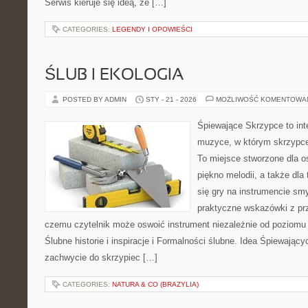
Serwis kieruje się ideą, że […]
CATEGORIES:
LEGENDY I OPOWIEŚCI
ŚLUB I EKOLOGIA
POSTED BY ADMIN
STY - 21 - 2026
MOŻLIWOŚĆ KOMENTOWA
Śpiewające Skrzypce to in
muzyce, w którym skrzypce 
To miejsce stworzone dla o
piękno melodii, a także dla
się gry na instrumencie s
praktyczne wskazówki z pr
czemu czytelnik może oswoić instrument niezależnie od poziom
Ślubne historie i inspiracje i Formalności ślubne. Idea Śpiewający
zachwycie do skrzypiec […]
CATEGORIES:
NATURA & CO (BRAZYLIA)