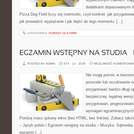
dodatkami dopasowanymi do
Pizza Dog Field liczy się rzemiosło, czyli konkret: jak przygotowa
jak prowadzić wyprażanie i jak dojść do tego momentu, […]
CATEGORIES:
PORADY DLA FIRM
EGZAMIN WSTĘPNY NA STUDIA 
POSTED BY ADMIN
STY - 12 - 2026
MOŻLIWOŚĆ KOMENTOWA
Nie mogę pomóc w tworzeniu
przecieki lub oszukiwanie 
przygotować bardzo długi o
bezpiecznej, legalnej wersji
przygotowań, prognozowani
wymagań egzaminacyjnych 
Poniżej masz gotowy tekst (bez HTML, bez linków). Zobacz takż
– Język polski i Egzamin wstępny na studia – Muzyka. Sqlmedia.
egzamin […]