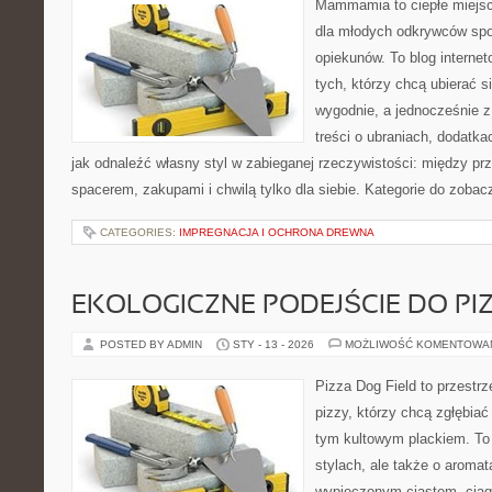
Mammamia to ciepłe miejsc
dla młodych odkrywców spo
opiekunów. To blog interne
tych, którzy chcą ubierać s
wygodnie, a jednocześnie z
treści o ubraniach, dodatkac
jak odnaleźć własny styl w zabieganej rzeczywistości: między pr
spacerem, zakupami i chwilą tylko dla siebie. Kategorie do zobac
CATEGORIES:
IMPREGNACJA I OCHRONA DREWNA
EKOLOGICZNE PODEJŚCIE DO PI
POSTED BY ADMIN
STY - 13 - 2026
MOŻLIWOŚĆ KOMENTOWA
Pizza Dog Field to przestr
pizzy, którzy chcą zgłębiać
tym kultowym plackiem. To 
stylach, ale także o aromat
wypieczonym ciastem, ciąg