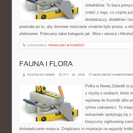
składników. To baza pomysłó
zrobić z tego, co często j
dosładzaczy, dodatków i lo
powstała po to, aby domowe mieszanie smaków było proste, a ef
efektownie. Polecamy takie kategorie jak: Wino i winnice i Alkoho
CATEGORIES:
FRANCUSKI W PODRÓŻY
FAUNA I FLORA
POSTED BY ADMIN
STY - 16 - 2026
MOŻLIWOŚĆ KOMENTOWA
Polka w Nowej Zelandii to p
z myślą o osobach, które m
wyprawę do Australii albo p
rytmie ciekawości. To miej
wskazówki spotykają się z 
klasyczny sightseeing zami
doświadczanie miejsca. Znajdziesz tu inspiracje na wyjazdy krótki