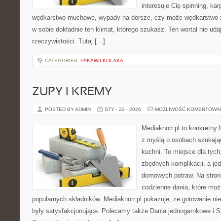
interesuje Cię spinning, kar
wędkarstwo muchowe, wypady na dorsze, czy może wędkarstw
w sobie dokładnie ten klimat, którego szukasz. Ten wortal nie uda
rzeczywistości. Tutaj […]
CATEGORIES:
PAKAWILKOLAKA
ZUPY I KREMY
POSTED BY ADMIN
STY - 22 - 2026
MOŻLIWOŚĆ KOMENTOWA
Mediaknorr.pl to konkretny b
z myślą o osobach szukają
kuchni. To miejsce dla tyc
zbędnych komplikacji, a je
domowych potraw. Na stroni
codzienne dania, które mo
popularnych składników. Mediaknorr.pl pokazuje, że gotowanie nie
były satysfakcjonujące. Polecamy także Dania jednogarnkowe i Sz