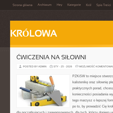
Archiwum
Hey
Kategorie
Strona główna
Król
Spis Treści
KRÓLOWA
ĆWICZENIA NA SIŁOWNI
POSTED BY ADMIN
STY - 25 - 2026
MOŻLIWOŚĆ KOMENTOWA
PZKiSW to miejsce stworzo
kalistenikę oraz siłownię p
praktycznych porad, chce
konieczności posiadania w
tego marzysz o lepszej form
po to, by prowadzić Cię kr
dla początkujących i zaawansowanych, dla tych, którzy dopiero uc