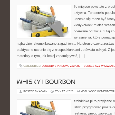
To miejsce powstało z pros
sztywna. Ten serwis popul
uczenie się może być fascy
kiedykolwiek miałeś wrażen
oderwane od życia, tutaj zn
wyjaśnienia, które pomagaj
najbardziej skomplikowane zagadnienia. Na stronie czeka zestaw t
praktyczne uczenie się z niespodziankami ze świata odkryć. Z jed
materiały o tym, jak lepiej zapamiętywać, […]
CATEGORIES:
DŁUGODYSTANSOWE ZWIĄZKI – SUKCES CZY WYZWANI
WHISKY I BOURBON
POSTED BY ADMIN
STY - 17 - 2026
MOŻLIWOŚĆ KOMENTOWA
zrobdrinka.pl to przyjazne 
łatwo przygotować proste d
restauracyjnego zaplecza 