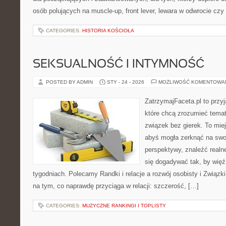
osób polujących na muscle-up, front lever, lewara w odwrocie czy
CATEGORIES:
HISTORIA KOŚCIOŁA
SEKSUALNOŚĆ I INTYMNOŚĆ
POSTED BY ADMIN
STY - 24 - 2026
MOŻLIWOŚĆ KOMENTOWA
ZatrzymajFaceta.pl to przyj
które chcą zrozumieć tema
związek bez gierek. To mie
abyś mogła zerknąć na swoj
perspektywy, znaleźć real
się dogadywać tak, by więź 
tygodniach. Polecamy Randki i relacje a rozwój osobisty i Związki
na tym, co naprawdę przyciąga w relacji: szczerość, […]
CATEGORIES:
MUZYCZNE RANKINGI I TOPLISTY