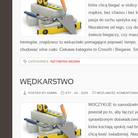
które chcą biegać w stolicy
mądrze, bez chaosu i bez ko
pasja do ruchu spotyka si
Niezależnie od tego, czy d
świecie biegaczy, czy masz
treningów, znajdziesz tu wskazówki pomagające poprawić tempo, 
zbudować silne ciało. Ciekawe kategorie to Crossfit i Bieganie. S
CATEGORIES:
INŻYNIERIA WODNA
WĘDKARSTWO
POSTED BY ADMIN
STY - 24 - 2026
MOŻLIWOŚĆ KOMENTOWA
MOCZYKIJE to samodzielny 
powstał po to, aby łączyć 
sprawdzonym doświadczenie
które kochają spokój nad b
chcą łowić świadomiej. Niez