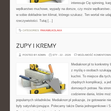
interesuje Cię spinning, kar
wędkarstwo muchowe, wypady na dorsze, czy może wędkarstw
w sobie dokładnie ten klimat, którego szukasz. Ten wortal nie uda
rzeczywistości. Tutaj […]
CATEGORIES:
PAKAWILKOLAKA
ZUPY I KREMY
POSTED BY ADMIN
STY - 22 - 2026
MOŻLIWOŚĆ KOMENTOWA
Mediaknorr.pl to konkretny b
z myślą o osobach szukają
kuchni. To miejsce dla tyc
zbędnych komplikacji, a je
domowych potraw. Na stroni
codzienne dania, które mo
popularnych składników. Mediaknorr.pl pokazuje, że gotowanie nie
były satysfakcjonujące. Polecamy także Dania jednogarnkowe i Sz