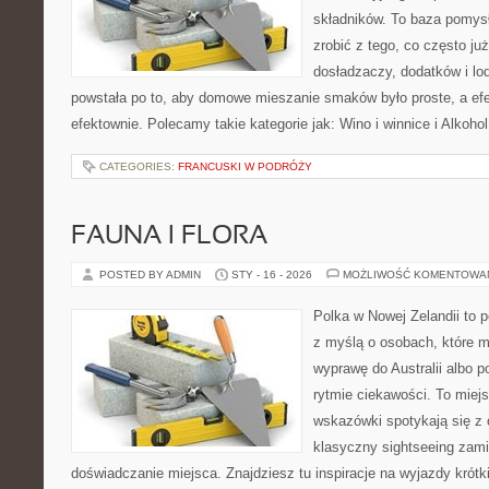
składników. To baza pomysłó
zrobić z tego, co często j
dosładzaczy, dodatków i lo
powstała po to, aby domowe mieszanie smaków było proste, a ef
efektownie. Polecamy takie kategorie jak: Wino i winnice i Alkoho
CATEGORIES:
FRANCUSKI W PODRÓŻY
FAUNA I FLORA
POSTED BY ADMIN
STY - 16 - 2026
MOŻLIWOŚĆ KOMENTOWA
Polka w Nowej Zelandii to p
z myślą o osobach, które m
wyprawę do Australii albo p
rytmie ciekawości. To miej
wskazówki spotykają się z 
klasyczny sightseeing zami
doświadczanie miejsca. Znajdziesz tu inspiracje na wyjazdy krótki