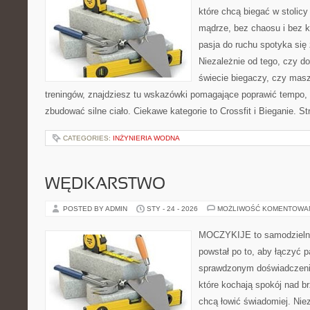
które chcą biegać w stolicy
mądrze, bez chaosu i bez ko
pasja do ruchu spotyka si
Niezależnie od tego, czy d
świecie biegaczy, czy masz
treningów, znajdziesz tu wskazówki pomagające poprawić tempo, 
zbudować silne ciało. Ciekawe kategorie to Crossfit i Bieganie. S
CATEGORIES:
INŻYNIERIA WODNA
WĘDKARSTWO
POSTED BY ADMIN
STY - 24 - 2026
MOŻLIWOŚĆ KOMENTOWA
MOCZYKIJE to samodzielny 
powstał po to, aby łączyć 
sprawdzonym doświadczenie
które kochają spokój nad b
chcą łowić świadomiej. Niez