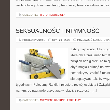
osób polujących na muscle-up, front lever, lewara w odwrocie czy
CATEGORIES:
HISTORIA KOŚCIOŁA
SEKSUALNOŚĆ I INTYMNOŚĆ
POSTED BY ADMIN
STY - 24 - 2026
MOŻLIWOŚĆ KOMENTOWA
ZatrzymajFaceta.pl to przyj
które chcą zrozumieć tema
związek bez gierek. To mie
abyś mogła zerknąć na swoj
perspektywy, znaleźć real
się dogadywać tak, by więź 
tygodniach. Polecamy Randki i relacje a rozwój osobisty i Związki
na tym, co naprawdę przyciąga w relacji: szczerość, […]
CATEGORIES:
MUZYCZNE RANKINGI I TOPLISTY