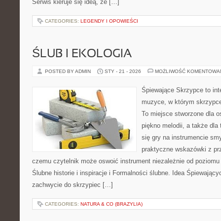
Serwis kieruje się ideą, że […]
CATEGORIES:
LEGENDY I OPOWIEŚCI
ŚLUB I EKOLOGIA
POSTED BY ADMIN
STY - 21 - 2026
MOŻLIWOŚĆ KOMENTOWA
Śpiewające Skrzypce to in
muzyce, w którym skrzypce 
To miejsce stworzone dla o
piękno melodii, a także dla
się gry na instrumencie s
praktyczne wskazówki z pr
czemu czytelnik może oswoić instrument niezależnie od poziom
Ślubne historie i inspiracje i Formalności ślubne. Idea Śpiewający
zachwycie do skrzypiec […]
CATEGORIES:
NATURA & CO (BRAZYLIA)