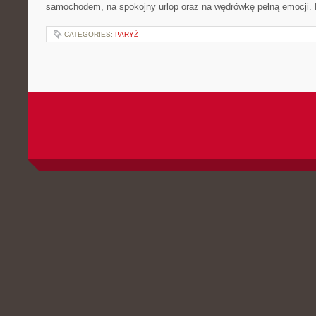
samochodem, na spokojny urlop oraz na wędrówkę pełną emocji. 
CATEGORIES:
PARYŻ