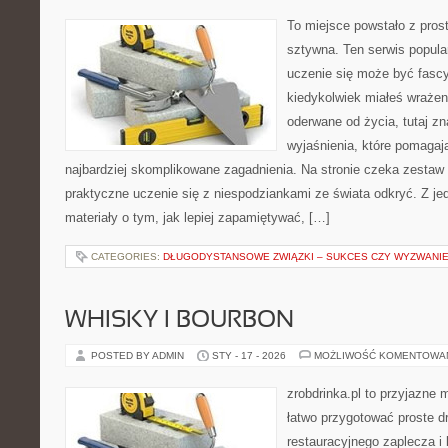
To miejsce powstało z pros
sztywna. Ten serwis popul
uczenie się może być fascy
kiedykolwiek miałeś wrażen
oderwane od życia, tutaj zn
wyjaśnienia, które pomagaj
najbardziej skomplikowane zagadnienia. Na stronie czeka zestaw t
praktyczne uczenie się z niespodziankami ze świata odkryć. Z jed
materiały o tym, jak lepiej zapamiętywać, […]
CATEGORIES:
DŁUGODYSTANSOWE ZWIĄZKI – SUKCES CZY WYZWANI
WHISKY I BOURBON
POSTED BY ADMIN
STY - 17 - 2026
MOŻLIWOŚĆ KOMENTOWA
zrobdrinka.pl to przyjazne 
łatwo przygotować proste d
restauracyjnego zaplecza 