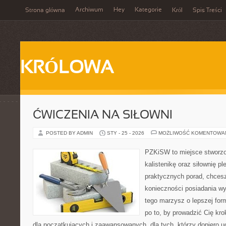
Archiwum
Hey
Kategorie
Strona główna
Król
Spis Treści
KRÓLOWA
ĆWICZENIA NA SIŁOWNI
POSTED BY ADMIN
STY - 25 - 2026
MOŻLIWOŚĆ KOMENTOWA
PZKiSW to miejsce stworzo
kalistenikę oraz siłownię p
praktycznych porad, chce
konieczności posiadania w
tego marzysz o lepszej form
po to, by prowadzić Cię kr
dla początkujących i zaawansowanych, dla tych, którzy dopiero uc