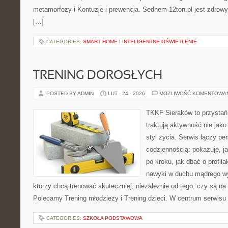
metamorfozy i Kontuzje i prewencja. Sednem 12ton.pl jest zdrow
[…]
CATEGORIES:
SMART HOME I INTELIGENTNE OŚWIETLENIE
TRENING DOROSŁYCH
POSTED BY ADMIN
LUT - 24 - 2026
MOŻLIWOŚĆ KOMENTOWA
TKKF Sieraków to przystań i
traktują aktywność nie jako
styl życia. Serwis łączy p
codziennością: pokazuje, 
po kroku, jak dbać o profila
nawyki w duchu mądrego wys
którzy chcą trenować skuteczniej, niezależnie od tego, czy są na 
Polecamy Trening młodzieży i Trening dzieci. W centrum serwisu
CATEGORIES:
SZKOŁA PODSTAWOWA