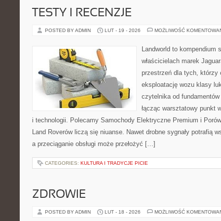
TESTY I RECENZJE
POSTED BY ADMIN
LUT - 19 - 2026
MOŻLIWOŚĆ KOMENTOWA
Landworld to kompendium s
właścicielach marek Jaguar
przestrzeń dla tych, którz
eksploatację wozu klasy lu
czytelnika od fundamentów 
łącząc warsztatowy punkt 
i technologii. Polecamy Samochody Elektryczne Premium i Porów
Land Roverów liczą się niuanse. Nawet drobne sygnały potrafią 
a przeciąganie obsługi może przełożyć […]
CATEGORIES:
KULTURA I TRADYCJE PICIE
ZDROWIE
POSTED BY ADMIN
LUT - 18 - 2026
MOŻLIWOŚĆ KOMENTOWA