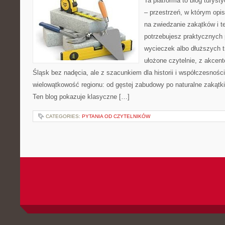
Ta platforma to blog turys
– przestrzeń, w którym opi
na zwiedzanie zakątków i t
potrzebujesz praktycznych
wycieczek albo dłuższych tr
ułożone czytelnie, z akcen
Śląsk bez nadęcia, ale z szacunkiem dla historii i współczesności
wielowątkowość regionu: od gęstej zabudowy po naturalne zakątki,
Ten blog pokazuje klasyczne […]
CATEGORIES:
PYTANIA OD CZYTELNIKÓW