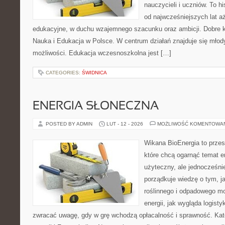
nauczycieli i uczniów. To h
od najwcześniejszych lat 
edukacyjne, w duchu wzajemnego szacunku oraz ambicji. Dobre ka
Nauka i Edukacja w Polsce. W centrum działań znajduje się młody
możliwości. Edukacja wczesnoszkolna jest […]
CATEGORIES:
ŚWIDNICA
ENERGIA SŁONECZNA
POSTED BY ADMIN
LUT - 12 - 2026
MOŻLIWOŚĆ KOMENTOWA
Wikana BioEnergia to przes
które chcą ogarnąć temat e
użyteczny, ale jednocześni
porządkuje wiedzę o tym, 
roślinnego i odpadowego mo
energii, jak wygląda logist
zwracać uwagę, gdy w grę wchodzą opłacalność i sprawność. Ka