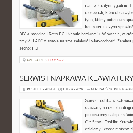
nam w każdym tygodniu. To
o osobach, które chcą wybi
tych, którzy potrzebują sp
komputer zaczyna sprawiać 
DIY & modding i Retro PC i historia hardware’u. W świecie, w któ
zmylić, LAKOM stawia na zrozumiałość i wiarygodność. Zamiast 
sedno: […]
CATEGORIES:
EDUKACJA
SERWIS I NAPRAWA KLAWIATUR
POSTED BY ADMIN
LUT - 6 - 2026
MOŻLIWOŚĆ KOMENTOWAN
Serwis Toshiba w Katowicac
stawiamy na rzetelną diagn
proponujemy najlepszą ście
Cię Serwis Toshiba Katowic
działamy i czego możesz s