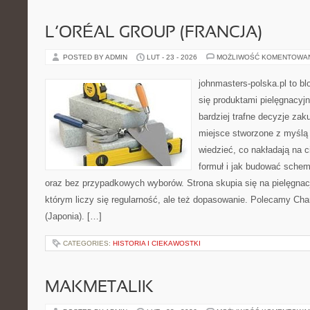
L’ORÉAL GROUP (FRANCJA)
POSTED BY ADMIN
LUT - 23 - 2026
MOŻLIWOŚĆ KOMENTOWA
johnmasters-polska.pl to blo
się produktami pielęgnacyj
bardziej trafne decyzje zak
miejsce stworzone z myślą o
wiedzieć, co nakładają na c
formuł i jak budować schem
oraz bez przypadkowych wyborów. Strona skupia się na pielęgnac
którym liczy się regularność, ale też dopasowanie. Polecamy Chan
(Japonia). […]
CATEGORIES:
HISTORIA I CIEKAWOSTKI
MAKMETALIK