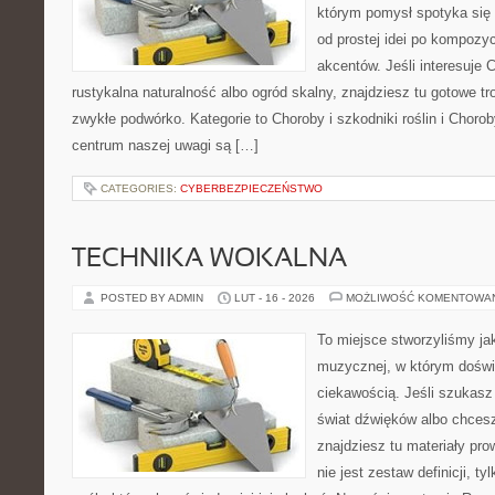
którym pomysł spotyka się
od prostej idei po kompozy
akcentów. Jeśli interesuje 
rustykalna naturalność albo ogród skalny, znajdziesz tu gotowe tro
zwykłe podwórko. Kategorie to Choroby i szkodniki roślin i Choroby
centrum naszej uwagi są […]
CATEGORIES:
CYBERBEZPIECZEŃSTWO
TECHNIKA WOKALNA
POSTED BY ADMIN
LUT - 16 - 2026
MOŻLIWOŚĆ KOMENTOWA
To miejsce stworzyliśmy ja
muzycznej, w którym doświ
ciekawością. Jeśli szukasz 
świat dźwięków albo chces
znajdziesz tu materiały pr
nie jest zestaw definicji, t