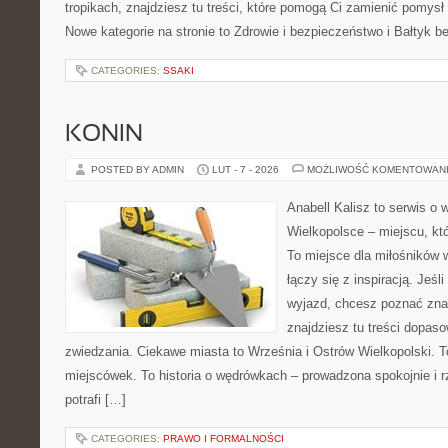
tropikach, znajdziesz tu treści, które pomogą Ci zamienić pomys
Nowe kategorie na stronie to Zdrowie i bezpieczeństwo i Bałtyk b
CATEGORIES:
SSAKI
KONIN
POSTED BY ADMIN
LUT - 7 - 2026
MOŻLIWOŚĆ KOMENTOWAN
Anabell Kalisz to serwis o
Wielkopolsce – miejscu, któr
To miejsce dla miłośników 
łączy się z inspiracją. Jeś
wyjazd, chcesz poznać znan
znajdziesz tu treści dopas
zwiedzania. Ciekawe miasta to Września i Ostrów Wielkopolski. To
miejscówek. To historia o wędrówkach – prowadzona spokojnie i 
potrafi […]
CATEGORIES:
PRAWO I FORMALNOŚCI