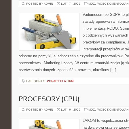
POSTED BY ADMIN
LUT - 7 - 2026
MOŻLIWOŚĆ KOMENTOWAN
Vademecum po GDPR to plat
zasady operowania informac
implementacji RODO. Stron
o codziennych wyzwaniach 
praktyków za compliance. Je
interpretacji przepisów w ta
odporne na pomyłki, a jednocześnie czytelne dla pracowników. P
orzecznictwo i Marketing i zgody. W centrum tematyki znajdują si
przetwarzania danych: zgodność z prawem, określony […]
CATEGORIES:
PORADY DLA FIRM
PROCESORY (CPU)
POSTED BY ADMIN
LUT - 6 - 2026
MOŻLIWOŚĆ KOMENTOWAN
LAKOM to współczesna str
hardware’owi oraz serwisowi