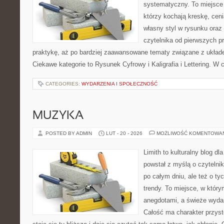
systematyczny. To miejsce 
którzy kochają kreskę, cen
własny styl w rysunku oraz
czytelnika od pierwszych p
praktykę, aż po bardziej zaawansowane tematy związane z układ
Ciekawe kategorie to Rysunek Cyfrowy i Kaligrafia i Lettering. W 
CATEGORIES:
WYDARZENIA I SPOŁECZNOŚĆ
MUZYKA
POSTED BY ADMIN
LUT - 20 - 2026
MOŻLIWOŚĆ KOMENTOWA
Limith to kulturalny blog dl
powstał z myślą o czyteln
po całym dniu, ale też o ty
trendy. To miejsce, w który
anegdotami, a świeże wydan
Całość ma charakter przys