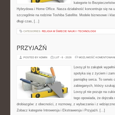
kategorie to Bezpieczeństw
Hybrydowa i Home Office. Nasza działalność koncentruje się na 
szczególnie na rodzinie Toshiba Satellite. Modele biznesowe i kla
długi czas, […]
CATEGORIES:
RELIGIA W ŚWIECIE NAUKI I TECHNOLOGII
PRZYJAŹŃ
POSTED BY ADMIN
LUT - 6 - 2026
MOŻLIWOŚĆ KOMENTOWAN
Lovsy.pl to zakątek wypełn
spotyka się z życiem i za
pamiątkę serca. To serwis d
zabieganych, którzy szuka
Lovsy.pl nie pozuje na cuk
tego opowiada, że dojrzała 
drobiazgów: z obecności, z rozmowy, z wybaczania i z wdzięcznoś
Zobacz kategorie Introwersja i Ekstrawersja i Przyjaźń. […]