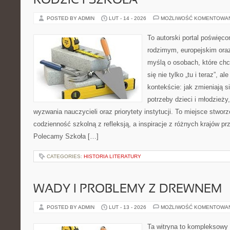
RODZIC I SZKOŁA
POSTED BY ADMIN
LUT - 14 - 2026
MOŻLIWOŚĆ KOMENTOWA
To autorski portal poświęco
rodzimym, europejskim ora
myślą o osobach, które chc
się nie tylko „tu i teraz”, 
kontekście: jak zmieniają s
potrzeby dzieci i młodzieży
wyzwania nauczycieli oraz priorytety instytucji. To miejsce stworz
codzienność szkolną z refleksją, a inspiracje z różnych krajów p
Polecamy Szkoła […]
CATEGORIES:
HISTORIA LITERATURY
WADY I PROBLEMY Z DREWNEM
POSTED BY ADMIN
LUT - 13 - 2026
MOŻLIWOŚĆ KOMENTOWA
Ta witryna to kompleksowy