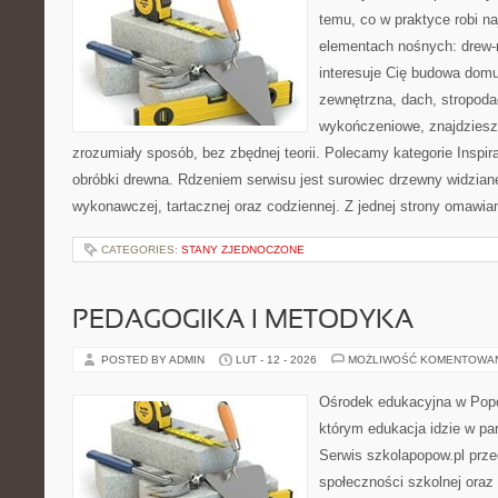
temu, co w praktyce robi n
elementach nośnych: drew-
interesuje Cię budowa domu
zewnętrzna, dach, stropoda
wykończeniowe, znajdziesz
zrozumiały sposób, bez zbędnej teorii. Polecamy kategorie Inspira
obróbki drewna. Rdzeniem serwisu jest surowiec drzewny widziane
wykonawczej, tartacznej oraz codziennej. Z jednej strony omawi
CATEGORIES:
STANY ZJEDNOCZONE
PEDAGOGIKA I METODYKA
POSTED BY ADMIN
LUT - 12 - 2026
MOŻLIWOŚĆ KOMENTOWA
Ośrodek edukacyjna w Popo
którym edukacja idzie w pa
Serwis szkolapopow.pl prze
społeczności szkolnej oraz