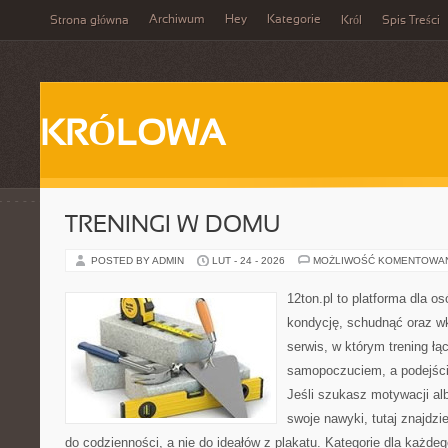
Archiwum
Hey
Kategorie
Strona główna
Król
Spis Treści
KRÓLOWA
TRENINGI W DOMU
POSTED BY ADMIN
LUT - 24 - 2026
MOŻLIWOŚĆ KOMENTOWA
12ton.pl to platforma dla o
kondycję, schudnąć oraz wk
serwis, w którym trening łą
samopoczuciem, a podejście
Jeśli szukasz motywacji a
swoje nawyki, tutaj znajdz
do codzienności, a nie do ideałów z plakatu. Kategorie dla każdego