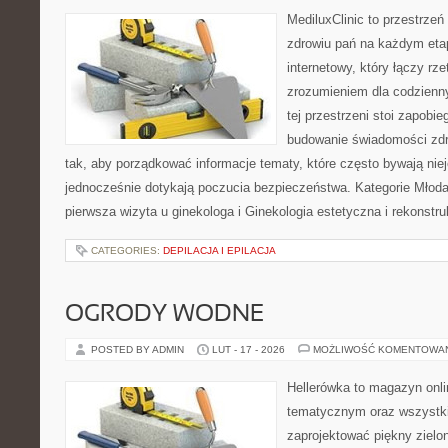
MediluxClinic to przestrzeń
zdrowiu pań na każdym etap
internetowy, który łączy rz
zrozumieniem dla codzienn
tej przestrzeni stoi zapobi
budowanie świadomości zdr
tak, aby porządkować informacje tematy, które często bywają nie
jednocześnie dotykają poczucia bezpieczeństwa. Kategorie Młoda 
pierwsza wizyta u ginekologa i Ginekologia estetyczna i rekonstr
CATEGORIES:
DEPILACJA I EPILACJA
OGRODY WODNE
POSTED BY ADMIN
LUT - 17 - 2026
MOŻLIWOŚĆ KOMENTOWA
Hellerówka to magazyn onl
tematycznym oraz wszystk
zaprojektować piękny zielo