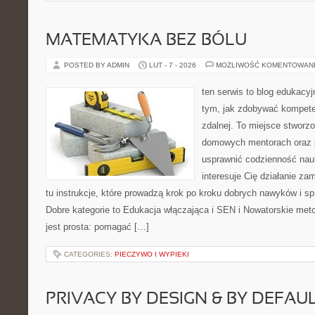
MATEMATYKA BEZ BÓLU
POSTED BY ADMIN
LUT - 7 - 2026
MOŻLIWOŚĆ KOMENTOWAN
ten serwis to blog edukacyjn
tym, jak zdobywać kompete
zdalnej. To miejsce stworz
domowych mentorach oraz 
usprawnić codzienność nauki
interesuje Cię działanie za
tu instrukcje, które prowadzą krok po kroku dobrych nawyków i 
Dobre kategorie to Edukacja włączająca i SEN i Nowatorskie met
jest prosta: pomagać […]
CATEGORIES:
PIECZYWO I WYPIEKI
PRIVACY BY DESIGN & BY DEFAU