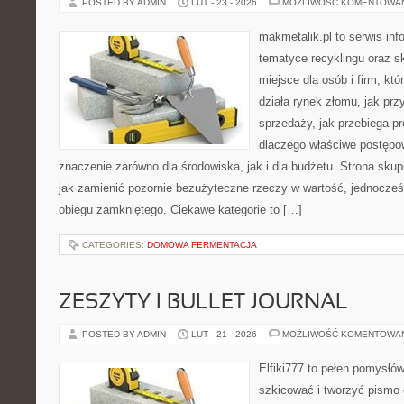
POSTED BY ADMIN
LUT - 23 - 2026
MOŻLIWOŚĆ KOMENTOWA
makmetalik.pl to serwis in
tematyce recyklingu oraz 
miejsce dla osób i firm, któ
działa rynek złomu, jak pr
sprzedaży, jak przebiega pr
dlaczego właściwe postęp
znaczenie zarówno dla środowiska, jak i dla budżetu. Strona skup
jak zamienić pozornie bezużyteczne rzeczy w wartość, jednocześ
obiegu zamkniętego. Ciekawe kategorie to […]
CATEGORIES:
DOMOWA FERMENTACJA
ZESZYTY I BULLET JOURNAL
POSTED BY ADMIN
LUT - 21 - 2026
MOŻLIWOŚĆ KOMENTOWA
Elfiki777 to pełen pomysłów
szkicować i tworzyć pismo