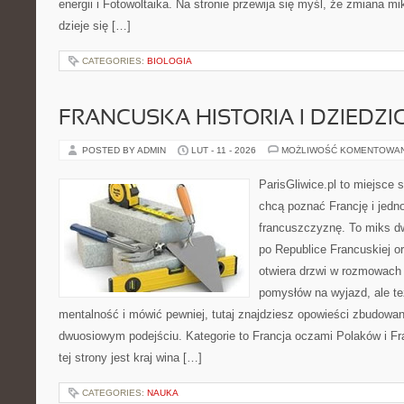
energii i Fotowoltaika. Na stronie przewija się myśl, że zmiana m
dzieje się […]
CATEGORIES:
BIOLOGIA
FRANCUSKA HISTORIA I DZIEDZ
POSTED BY ADMIN
LUT - 11 - 2026
MOŻLIWOŚĆ KOMENTOWA
ParisGliwice.pl to miejsce 
chcą poznać Francję i jedn
francuszczyznę. To miks d
po Republice Francuskiej or
otwiera drzwi w rozmowach 
pomysłów na wyjazd, ale t
mentalność i mówić pewniej, tutaj znajdziesz opowieści zbudowa
dwuosiowym podejściu. Kategorie to Francja oczami Polaków i F
tej strony jest kraj wina […]
CATEGORIES:
NAUKA