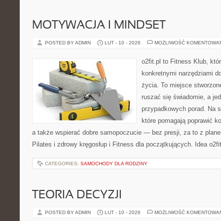
MOTYWACJA I MINDSET
POSTED BY ADMIN
LUT - 10 - 2026
MOŻLIWOŚĆ KOMENTOWA
o2fit.pl to Fitness Klub, kt
konkretnymi narzędziami do
życia. To miejsce stworzon
ruszać się świadomie, a jed
przypadkowych porad. Na st
które pomagają poprawić ko
a także wspierać dobre samopoczucie — bez presji, za to z plane
Pilates i zdrowy kręgosłup i Fitness dla początkujących. Idea o2fit
CATEGORIES:
SAMOCHODY DLA RODZINY
TEORIA DECYZJI
POSTED BY ADMIN
LUT - 10 - 2026
MOŻLIWOŚĆ KOMENTOWA