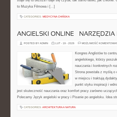
staje się tu bliższa i daje się czytać tak samo łatwo, jak chłonie.
to Muzyka Filmowa i […]
CATEGORIES:
MEDYCYNA CHIŃSKA
ANGIELSKI ONLINE – NARZĘDZIA 
POSTED BY ADMIN
LUT - 19 - 2026
MOŻLIWOŚĆ KOMENTOWA
Kongres Anglistów to cent
angielskiego, którzy posz
nauczania i konkretnych ro
Strona powstała z myślą o 
w miejscu i traktują dydakt
punkt styku inspiracji i wd
jest skuteczność nauczania oraz komfort pracy zarówno uczących,
Polecamy Język angielski w pracy i Pisanie po angielsku. Idea st
CATEGORIES:
ARCHITEKTURA A NATURA