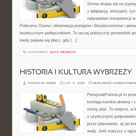
Strona skupia się na typo
z adaptacją, emocjami, życ
nabywaniem kompetencji w
Polecamy Ocena i obserwacja postępów i Bezpieczeństwo i pierw
teoretycznym podręcznikiem. To raczej praktyczny przewodnik po
kiedy pojawia się płacz, gdy […]
CATEGORIES:
JĘZYK NIEMIECKI
HISTORIA I KULTURA WYBRZEŻY
POSTED BY ADMIN
LUT - 8 - 2026
MOŻLIWOŚĆ KOMENTOWAN
PensjonatPolonia.pl to prze
kochają morskie akweny i 
strony plaż. To miejsce, w
z użytecznymi podpowiedzi
przez planowanie, aż po ko
wody. Jeśli marzysz o egzo