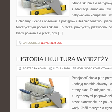
Strona skupia się na typo
z adaptacją, emocjami, życ
nabywaniem kompetencji w
Polecamy Ocena i obserwacja postępów i Bezpieczeństwo i pierw
teoretycznym podręcznikiem. To raczej praktyczny przewodnik po
kiedy pojawia się płacz, gdy […]
CATEGORIES:
JĘZYK NIEMIECKI
HISTORIA I KULTURA WYBRZEŻY
POSTED BY ADMIN
LUT - 8 - 2026
MOŻLIWOŚĆ KOMENTOWAN
PensjonatPolonia.pl to prze
kochają morskie akweny i 
strony plaż. To miejsce, w
z użytecznymi podpowiedzi
przez planowanie, aż po ko
wody. Jeśli marzysz o egzo