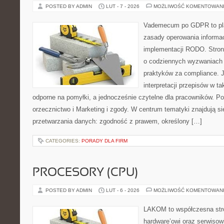
POSTED BY ADMIN
LUT - 7 - 2026
MOŻLIWOŚĆ KOMENTOWAN
Vademecum po GDPR to plat
zasady operowania informac
implementacji RODO. Stron
o codziennych wyzwaniach 
praktyków za compliance. Je
interpretacji przepisów w ta
odporne na pomyłki, a jednocześnie czytelne dla pracowników. P
orzecznictwo i Marketing i zgody. W centrum tematyki znajdują si
przetwarzania danych: zgodność z prawem, określony […]
CATEGORIES:
PORADY DLA FIRM
PROCESORY (CPU)
POSTED BY ADMIN
LUT - 6 - 2026
MOŻLIWOŚĆ KOMENTOWAN
LAKOM to współczesna str
hardware’owi oraz serwisowi