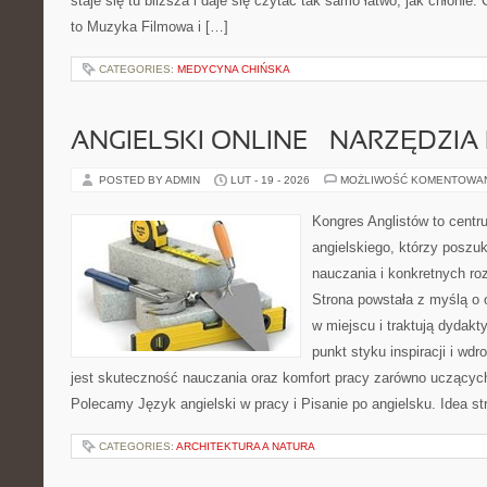
staje się tu bliższa i daje się czytać tak samo łatwo, jak chłonie.
to Muzyka Filmowa i […]
CATEGORIES:
MEDYCYNA CHIŃSKA
ANGIELSKI ONLINE – NARZĘDZIA 
POSTED BY ADMIN
LUT - 19 - 2026
MOŻLIWOŚĆ KOMENTOWA
Kongres Anglistów to cent
angielskiego, którzy posz
nauczania i konkretnych ro
Strona powstała z myślą o 
w miejscu i traktują dydakt
punkt styku inspiracji i wd
jest skuteczność nauczania oraz komfort pracy zarówno uczących,
Polecamy Język angielski w pracy i Pisanie po angielsku. Idea st
CATEGORIES:
ARCHITEKTURA A NATURA