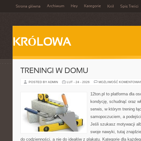
Archiwum
Hey
Kategorie
Strona główna
Król
Spis Treści
KRÓLOWA
TRENINGI W DOMU
POSTED BY ADMIN
LUT - 24 - 2026
MOŻLIWOŚĆ KOMENTOWA
12ton.pl to platforma dla o
kondycję, schudnąć oraz wk
serwis, w którym trening łą
samopoczuciem, a podejście
Jeśli szukasz motywacji a
swoje nawyki, tutaj znajdz
do codzienności, a nie do ideałów z plakatu. Kategorie dla każdego