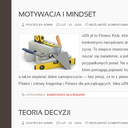
MOTYWACJA I MINDSET
POSTED BY ADMIN
LUT - 10 - 2026
MOŻLIWOŚĆ KOMENTOWA
o2fit.pl to Fitness Klub, kt
konkretnymi narzędziami do
życia. To miejsce stworzon
ruszać się świadomie, a jed
przypadkowych porad. Na st
które pomagają poprawić ko
a także wspierać dobre samopoczucie — bez presji, za to z plane
Pilates i zdrowy kręgosłup i Fitness dla początkujących. Idea o2fit
CATEGORIES:
SAMOCHODY DLA RODZINY
TEORIA DECYZJI
POSTED BY ADMIN
LUT - 10 - 2026
MOŻLIWOŚĆ KOMENTOWA