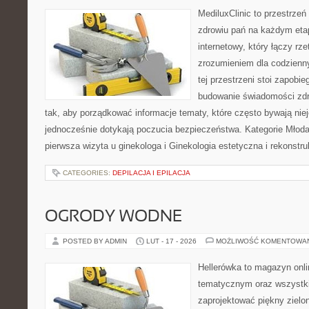
MediluxClinic to przestrzeń
zdrowiu pań na każdym etap
internetowy, który łączy rz
zrozumieniem dla codzienn
tej przestrzeni stoi zapobi
budowanie świadomości zdr
tak, aby porządkować informacje tematy, które często bywają nie
jednocześnie dotykają poczucia bezpieczeństwa. Kategorie Młoda 
pierwsza wizyta u ginekologa i Ginekologia estetyczna i rekonstr
CATEGORIES:
DEPILACJA I EPILACJA
OGRODY WODNE
POSTED BY ADMIN
LUT - 17 - 2026
MOŻLIWOŚĆ KOMENTOWA
Hellerówka to magazyn onl
tematycznym oraz wszystk
zaprojektować piękny zielo