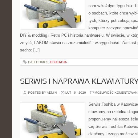
nam w każdym tygodniu. To
o osobach, które chcą wybi
tych, którzy potrzebują sp
komputer zaczyna sprawiać 
DIY & modding i Retro PC i historia hardware’u. W świecie, w któ
zmylić, LAKOM stawia na zrozumiałość i wiarygodność. Zamiast 
sedno: […]
CATEGORIES:
EDUKACJA
SERWIS I NAPRAWA KLAWIATUR
POSTED BY ADMIN
LUT - 6 - 2026
MOŻLIWOŚĆ KOMENTOWAN
Serwis Toshiba w Katowicac
stawiamy na rzetelną diagn
proponujemy najlepszą ście
Cię Serwis Toshiba Katowic
działamy i czego możesz s