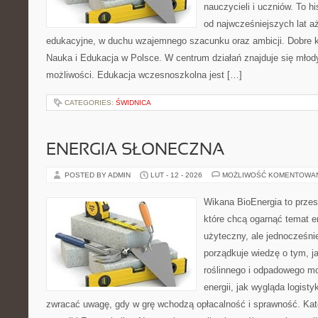
nauczycieli i uczniów. To h
od najwcześniejszych lat 
edukacyjne, w duchu wzajemnego szacunku oraz ambicji. Dobre ka
Nauka i Edukacja w Polsce. W centrum działań znajduje się młody
możliwości. Edukacja wczesnoszkolna jest […]
CATEGORIES:
ŚWIDNICA
ENERGIA SŁONECZNA
POSTED BY ADMIN
LUT - 12 - 2026
MOŻLIWOŚĆ KOMENTOWA
Wikana BioEnergia to przes
które chcą ogarnąć temat e
użyteczny, ale jednocześni
porządkuje wiedzę o tym, 
roślinnego i odpadowego mo
energii, jak wygląda logist
zwracać uwagę, gdy w grę wchodzą opłacalność i sprawność. Ka