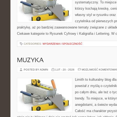
systematyczny. To miejsce 
którzy kochają kreskę, cen
własny styl w rysunku oraz
czytelnika od pierwszych p
praktykę, aż po bardziej zaawansowane tematy związane z układ
Ciekawe kategorie to Rysunek Cyfrowy i Kaligrafia i Lettering. W 
CATEGORIES:
WYDARZENIA I SPOŁECZNOŚĆ
MUZYKA
POSTED BY ADMIN
LUT - 20 - 2026
MOŻLIWOŚĆ KOMENTOWA
Limith to kulturalny blog dl
powstał z myślą o czyteln
po całym dniu, ale też o ty
trendy. To miejsce, w który
anegdotami, a świeże wydan
Całość ma charakter przys