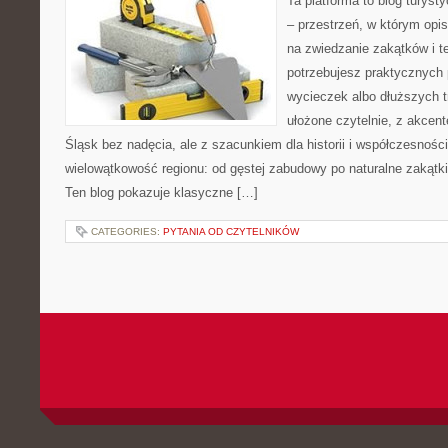
Ta platforma to blog turys
– przestrzeń, w którym opi
na zwiedzanie zakątków i t
potrzebujesz praktycznych
wycieczek albo dłuższych tr
ułożone czytelnie, z akcen
Śląsk bez nadęcia, ale z szacunkiem dla historii i współczesności
wielowątkowość regionu: od gęstej zabudowy po naturalne zakątki,
Ten blog pokazuje klasyczne […]
CATEGORIES:
PYTANIA OD CZYTELNIKÓW