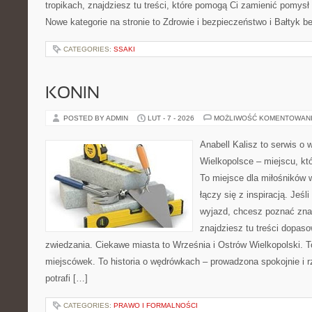
tropikach, znajdziesz tu treści, które pomogą Ci zamienić pomys
Nowe kategorie na stronie to Zdrowie i bezpieczeństwo i Bałtyk b
CATEGORIES:
SSAKI
KONIN
POSTED BY ADMIN
LUT - 7 - 2026
MOŻLIWOŚĆ KOMENTOWAN
Anabell Kalisz to serwis o
Wielkopolsce – miejscu, któr
To miejsce dla miłośników 
łączy się z inspiracją. Jeś
wyjazd, chcesz poznać znan
znajdziesz tu treści dopas
zwiedzania. Ciekawe miasta to Września i Ostrów Wielkopolski. To
miejscówek. To historia o wędrówkach – prowadzona spokojnie i 
potrafi […]
CATEGORIES:
PRAWO I FORMALNOŚCI