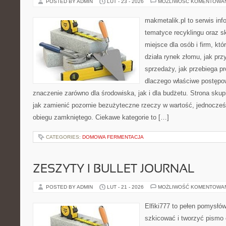
POSTED BY ADMIN
LUT - 23 - 2026
MOŻLIWOŚĆ KOMENTOWA
makmetalik.pl to serwis in
tematyce recyklingu oraz 
miejsce dla osób i firm, któ
działa rynek złomu, jak pr
sprzedaży, jak przebiega pr
dlaczego właściwe postęp
znaczenie zarówno dla środowiska, jak i dla budżetu. Strona skup
jak zamienić pozornie bezużyteczne rzeczy w wartość, jednocześ
obiegu zamkniętego. Ciekawe kategorie to […]
CATEGORIES:
DOMOWA FERMENTACJA
ZESZYTY I BULLET JOURNAL
POSTED BY ADMIN
LUT - 21 - 2026
MOŻLIWOŚĆ KOMENTOWA
Elfiki777 to pełen pomysłów
szkicować i tworzyć pismo