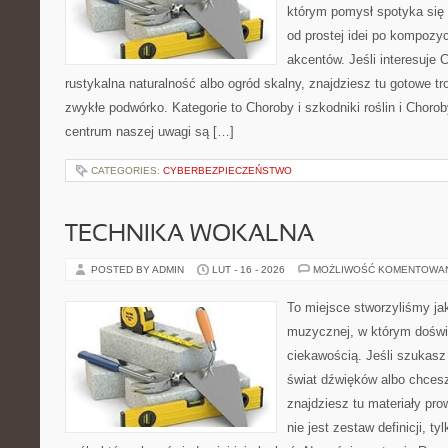
którym pomysł spotyka się
od prostej idei po kompozy
akcentów. Jeśli interesuje 
rustykalna naturalność albo ogród skalny, znajdziesz tu gotowe tro
zwykłe podwórko. Kategorie to Choroby i szkodniki roślin i Choroby
centrum naszej uwagi są […]
CATEGORIES:
CYBERBEZPIECZEŃSTWO
TECHNIKA WOKALNA
POSTED BY ADMIN
LUT - 16 - 2026
MOŻLIWOŚĆ KOMENTOWA
To miejsce stworzyliśmy ja
muzycznej, w którym doświ
ciekawością. Jeśli szukasz 
świat dźwięków albo chces
znajdziesz tu materiały pr
nie jest zestaw definicji, t