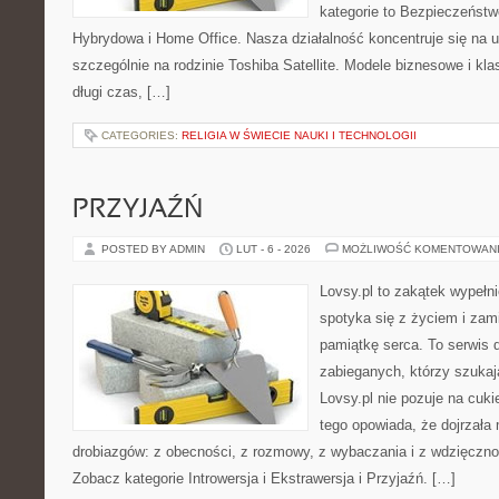
kategorie to Bezpieczeństw
Hybrydowa i Home Office. Nasza działalność koncentruje się na 
szczególnie na rodzinie Toshiba Satellite. Modele biznesowe i kla
długi czas, […]
CATEGORIES:
RELIGIA W ŚWIECIE NAUKI I TECHNOLOGII
PRZYJAŹŃ
POSTED BY ADMIN
LUT - 6 - 2026
MOŻLIWOŚĆ KOMENTOWAN
Lovsy.pl to zakątek wypełn
spotyka się z życiem i za
pamiątkę serca. To serwis d
zabieganych, którzy szuka
Lovsy.pl nie pozuje na cuk
tego opowiada, że dojrzała 
drobiazgów: z obecności, z rozmowy, z wybaczania i z wdzięcznoś
Zobacz kategorie Introwersja i Ekstrawersja i Przyjaźń. […]