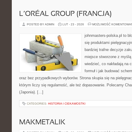
L’ORÉAL GROUP (FRANCJA)
POSTED BY ADMIN
LUT - 23 - 2026
MOŻLIWOŚĆ KOMENTOWA
johnmasters-polska.pl to blo
się produktami pielęgnacyj
bardziej trafne decyzje zak
miejsce stworzone z myślą o
wiedzieć, co nakładają na c
formuł i jak budować schem
oraz bez przypadkowych wyborów. Strona skupia się na pielęgnac
którym liczy się regularność, ale też dopasowanie. Polecamy Chan
(Japonia). […]
CATEGORIES:
HISTORIA I CIEKAWOSTKI
MAKMETALIK