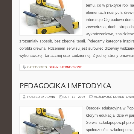
temu, co w praktyce robi n
elementach nośnych: drew-
interesuje Cię budowa domu
zewnętrzna, dach, stropoda
wykończeniowe, znajdziesz
zrozumiały sposób, bez zbędnej teorii. Polecamy kategorie Inspira
obróbki drewna. Rdzeniem serwisu jest surowiec drzewny widziane
wykonawczej, tartacznej oraz codziennej. Z jednej strony omawi
CATEGORIES:
STANY ZJEDNOCZONE
PEDAGOGIKA I METODYKA
POSTED BY ADMIN
LUT - 12 - 2026
MOŻLIWOŚĆ KOMENTOWA
Ośrodek edukacyjna w Popo
którym edukacja idzie w pa
Serwis szkolapopow.pl prze
społeczności szkolnej oraz