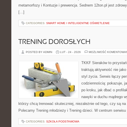
metamorfozy i Kontuzje i prewencja. Sednem 12ton.pl jest zdrow
[…]
CATEGORIES:
SMART HOME I INTELIGENTNE OŚWIETLENIE
TRENING DOROSŁYCH
POSTED BY ADMIN
LUT - 24 - 2026
MOŻLIWOŚĆ KOMENTOWA
TKKF Sieraków to przystań i
traktują aktywność nie jako
styl życia. Serwis łączy p
codziennością: pokazuje, 
po kroku, jak dbać o profila
nawyki w duchu mądrego wys
którzy chcą trenować skuteczniej, niezależnie od tego, czy są na 
Polecamy Trening młodzieży i Trening dzieci. W centrum serwisu
CATEGORIES:
SZKOŁA PODSTAWOWA