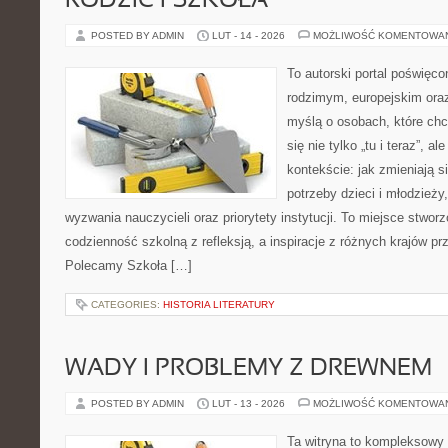
RODZIC I SZKOŁA
POSTED BY ADMIN
LUT - 14 - 2026
MOŻLIWOŚĆ KOMENTOWA
To autorski portal poświęco
rodzimym, europejskim ora
myślą o osobach, które chc
się nie tylko „tu i teraz”, 
kontekście: jak zmieniają s
potrzeby dzieci i młodzieży
wyzwania nauczycieli oraz priorytety instytucji. To miejsce stworz
codzienność szkolną z refleksją, a inspiracje z różnych krajów p
Polecamy Szkoła […]
CATEGORIES:
HISTORIA LITERATURY
WADY I PROBLEMY Z DREWNEM
POSTED BY ADMIN
LUT - 13 - 2026
MOŻLIWOŚĆ KOMENTOWA
Ta witryna to kompleksowy