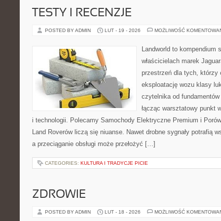
TESTY I RECENZJE
POSTED BY ADMIN
LUT - 19 - 2026
MOŻLIWOŚĆ KOMENTOWA
Landworld to kompendium s
właścicielach marek Jaguar
przestrzeń dla tych, którz
eksploatację wozu klasy lu
czytelnika od fundamentów 
łącząc warsztatowy punkt 
i technologii. Polecamy Samochody Elektryczne Premium i Porów
Land Roverów liczą się niuanse. Nawet drobne sygnały potrafią 
a przeciąganie obsługi może przełożyć […]
CATEGORIES:
KULTURA I TRADYCJE PICIE
ZDROWIE
POSTED BY ADMIN
LUT - 18 - 2026
MOŻLIWOŚĆ KOMENTOWA