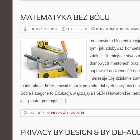
MATEMATYKA BEZ BÓLU
POSTED BY ADMIN
LUT - 7 - 2026
MOŻLIWOŚĆ KOMENTOWAN
ten serwis to blog edukacyjn
tym, jak zdobywać kompete
zdalnej. To miejsce stworz
domowych mentorach oraz 
usprawnić codzienność nauki
interesuje Cię działanie za
tu instrukcje, które prowadzą krok po kroku dobrych nawyków i 
Dobre kategorie to Edukacja włączająca i SEN i Nowatorskie met
jest prosta: pomagać […]
CATEGORIES:
PIECZYWO I WYPIEKI
PRIVACY BY DESIGN & BY DEFAU