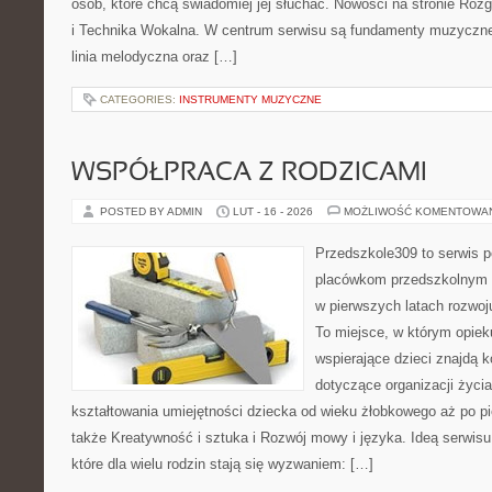
osób, które chcą świadomiej jej słuchać. Nowości na stronie Roz
i Technika Wokalna. W centrum serwisu są fundamenty muzycznej
linia melodyczna oraz […]
CATEGORIES:
INSTRUMENTY MUZYCZNE
WSPÓŁPRACA Z RODZICAMI
POSTED BY ADMIN
LUT - 16 - 2026
MOŻLIWOŚĆ KOMENTOWA
Przedszkole309 to serwis p
placówkom przedszkolnym o
w pierwszych latach rozwo
To miejsce, w którym opiek
wspierające dzieci znajdą 
dotyczące organizacji życi
kształtowania umiejętności dziecka od wieku żłobkowego aż po pi
także Kreatywność i sztuka i Rozwój mowy i języka. Ideą serwisu
które dla wielu rodzin stają się wyzwaniem: […]