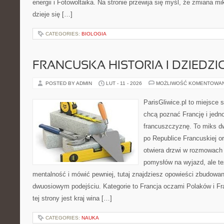
energii i Fotowoltaika. Na stronie przewija się myśl, że zmiana m
dzieje się […]
CATEGORIES:
BIOLOGIA
FRANCUSKA HISTORIA I DZIEDZ
POSTED BY ADMIN
LUT - 11 - 2026
MOŻLIWOŚĆ KOMENTOWA
ParisGliwice.pl to miejsce 
chcą poznać Francję i jedn
francuszczyznę. To miks d
po Republice Francuskiej or
otwiera drzwi w rozmowach 
pomysłów na wyjazd, ale t
mentalność i mówić pewniej, tutaj znajdziesz opowieści zbudowa
dwuosiowym podejściu. Kategorie to Francja oczami Polaków i F
tej strony jest kraj wina […]
CATEGORIES:
NAUKA