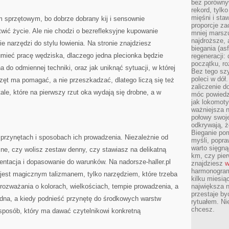
bez porównyw
rekord, tylk
mięśni i sta
 sprzętowym, bo dobrze dobrany kij i sensownie
proporcje za
twić życie. Ale nie chodzi o bezrefleksyjne kupowanie
mniej marszu
najdroższe, 
e narzędzi do stylu łowienia. Na stronie znajdziesz
biegania (asf
zumieć pracę wędziska, dlaczego jedna plecionka będzie
regeneracji:
początku, ro
a do odmiennej techniki, oraz jak uniknąć sytuacji, w której
Bez tego szy
poleci w dół
ęt ma pomagać, a nie przeszkadzać, dlatego liczą się też
zaliczenie d
ale, które na pierwszy rzut oka wydają się drobne, a w
móc powiedzi
jak lokomoty
ważniejsza n
połowy swoje
odkrywają, że
Bieganie po
 przynętach i sposobach ich prowadzenia. Niezależnie od
myśli, popr
warto sięgną
ne, czy wolisz zestaw denny, czy stawiasz na delikatną
km, czy pie
zentacja i dopasowanie do warunków. Na nadorsze-haller.pl
znajdziesz
w
harmonogram
e jest magicznym talizmanem, tylko narzędziem, które trzeba
kilku miesią
 rozważania o kolorach, wielkościach, tempie prowadzenia, a
największa 
przestaje by
 dna, a kiedy podnieść przynętę do środkowych warstw
rytuałem. Ni
chcesz.
sposób, który ma dawać czytelnikowi konkretną