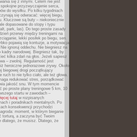
ania się z innymi. Celem nie jest
o spokojne przyzwyczajenie serca,
wów do wysiłku. Po kilku tygodniach
czynają się odwracać: więcej biegu,
. Kluczowe są buty – niekoniecznie
ale dopasowane do stopy i typu
alt, park, las). Do tego proste zasady
 dzień przerwy między treningami na
zciąganie, lekki posiłek po biegu, sen.
bko pojawią się kontuzje, a motywacja
. Nie ignoruj oddechu. Nie biegniesz na
o kadry narodowej. Biegniesz tak, by
eć kilka zdań na głos. Jeżeli sapiesz
wa – zwolnij. Regularność jest
iż heroiczne jednorazowe zrywy. Około
j biegowej drogi początkujący
 ruch to nie tylko ciało, ale też głowa.
maga redukować stres, porządkować
awia jakość snu. W tym momencie
ć po proste plany treningowe 5 km, 10
rwszego startu w zawodach –
ięcej tutaj
w rozpisanych
ach i poradnikach mentalnych. Po
cach konsekwencji przychodzi
nagroda: moment, w którym bieganie
ć torturą, a zaczyna być Twoim
e dlatego, że musisz. Dlatego, że