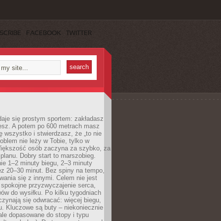
SCRIBE
FACEBOOK
TWITTER
daje się prostym sportem: zakładasz
iesz. A potem po 600 metrach masz
ię wszystko i stwierdzasz, że „to nie
roblem nie leży w Tobie, tylko w
Większość osób zaczyna za szybko, za
planu. Dobry start to marszobieg.
ie 1–2 minuty biegu, 2–3 minuty
ez 20–30 minut. Bez spiny na tempo,
ania się z innymi. Celem nie jest
o spokojne przyzwyczajenie serca,
wów do wysiłku. Po kilku tygodniach
czynają się odwracać: więcej biegu,
. Kluczowe są buty – niekoniecznie
ale dopasowane do stopy i typu