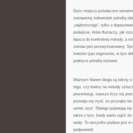
Dużo miejsca poświęcono tematom
zestawiony kołowrotek potrafią uła
„najdroższego”, tylko o dopasowani
podejście, które tłumaczy, jak ro
lepsza do konkretnej metody, a inn
zestaw jest przewymiarowany. Sprz
kwestie typu ergonomia, w tym det
praktyce potrafią irytować.
Ważnym filarem bloga są teksty o
tego, czy łowisz na metody sztucz
prezentację, zawsze liczy się pre
przewija się myśl, że przynęta ni
umieć użyć. Dlatego pojawiają się
także o tym, kiedy warto zejść do
wody. To wszystko podane jest w 
podpowiedź.