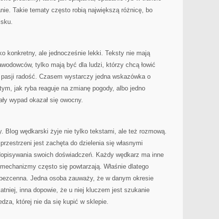
nie. Takie tematy często robią największą różnicę, bo
isku.
o konkretny, ale jednocześnie lekki. Teksty nie mają
awodowców, tylko mają być dla ludzi, którzy chcą łowić
 z pasji radość. Czasem wystarczy jedna wskazówka o
tym, jak ryba reaguje na zmianę pogody, albo jedno
cały wypad okazał się owocny.
. Blog wędkarski żyje nie tylko tekstami, ale też rozmową.
przestrzeni jest zachęta do dzielenia się własnymi
 dopisywania swoich doświadczeń. Każdy wędkarz ma inne
le mechanizmy często się powtarzają. Właśnie dlatego
 bezcenna. Jedna osoba zauważy, że w danym okresie
atniej, inna dopowie, że u niej kluczem jest szukanie
dza, której nie da się kupić w sklepie.