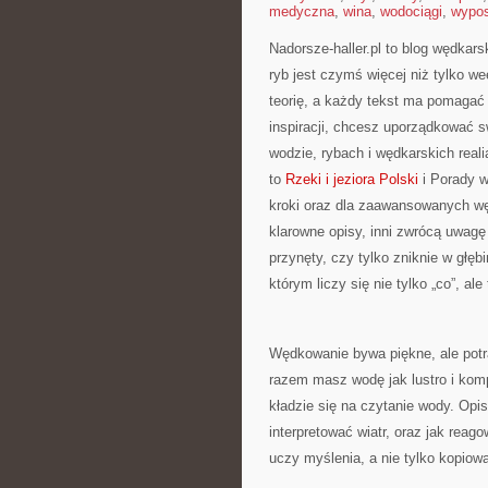
medyczna
,
wina
,
wodociągi
,
wypos
Nadorsze-haller.pl to blog wędkars
ryb jest czymś więcej niż tylko 
teorię, a każdy tekst ma pomagać 
inspiracji, chcesz uporządkować sw
wodzie, rybach i wędkarskich real
to
Rzeki i jeziora Polski
i Porady w
kroki oraz dla zaawansowanych węd
klarowne opisy, inni zwrócą uwagę
przynęty, czy tylko zniknie w głęb
którym liczy się nie tylko „co”, ale
Wędkowanie bywa piękne, ale potra
razem masz wodę jak lustro i komp
kładzie się na czytanie wody. Opis
interpretować wiatr, oraz jak rea
uczy myślenia, a nie tylko kopio