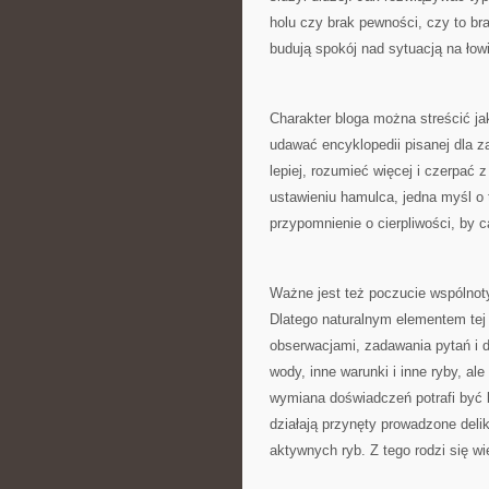
holu czy brak pewności, czy to bra
budują spokój nad sytuacją na łow
Charakter bloga można streścić jak
udawać encyklopedii pisanej dla z
lepiej, rozumieć więcej i czerpać
ustawieniu hamulca, jedna myśl o 
przypomnienie o cierpliwości, by 
Ważne jest też poczucie wspólnoty
Dlatego naturalnym elementem tej 
obserwacjami, zadawania pytań i
wody, inne warunki i inne ryby, a
wymiana doświadczeń potrafi być
działają przynęty prowadzone delik
aktywnych ryb. Z tego rodzi się wie