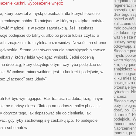
biegania (asf
ażenie kuchni
,
wyposażenie wnętrz
regeneracji:
początku, ro
ki, który powstał z myślą o osobach, dla których łowienie
Bez tego szy
poleci w dół
weekendowym hobby. To miejsce, w którym praktyka spotyka
zaliczenie d
łowić mądrzej i z większą satysfakcją. Jeśli szukasz
móc powiedzi
jak lokomoty
oje podejście do taktyki, albo po prostu lubisz czytać o
ważniejsza n
połowy swoje
iach, znajdziesz tu czytelną bazę wiedzy. Nowości na stronie
odkrywają, że
ędkarskie. Strona jest stworzona dla stawiających pierwsze
Bieganie po
myśli, popr
karzy, którzy lubią wyciągać wnioski. Jedni docenią
warto sięgną
 na drobiazg, który decyduje o tym, czy ryba podejdzie do
km, czy pie
znajdziesz
w
inie. Wspólnym mianownikiem jest tu konkret i podejście, w
harmonogram
kilku miesią
 też „dlaczego” oraz „kiedy”.
największa 
przestaje by
rytuałem. Ni
chcesz.
fi też być wymagające. Raz trafiasz na dobrą fazę, innym
Bieganie wy
buty i biegn
letne martwy okres. Dlatego na nadorsze-haller.pl nacisk
dość, boli C
y dotyczą tego, jak dopasować się do ciśnienia, jak
dla mnie”. P
podejściu. 
gować, gdy ryby zachowują się zaskakująco. To podejście
mocno i bez 
wania schematów.
Naprzemienn
marszu, prz