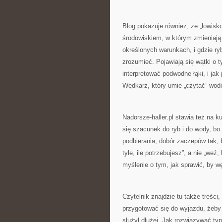
Blog pokazuje również, że „łowisk
środowiskiem, w którym zmieniają 
określonych warunkach, i gdzie ry
zrozumieć. Pojawiają się wątki o t
interpretować podwodne łąki, i ja
Wędkarz, który umie „czytać” wod
Nadorsze-haller.pl stawia też na k
się szacunek do ryb i do wody, bo
podbierania, dobór zaczepów tak, 
tyle, ile potrzebujesz”, a nie „weź
myślenie o tym, jak sprawić, by w
Czytelnik znajdzie tu także treśc
przygotować się do wyjazdu, żeby
służył dłużej. Jak rozwiązywać typ