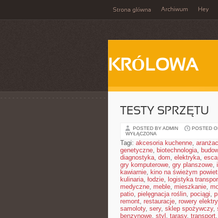
Archiwum
Hey
Strona główna
KRÓLOWA
TESTY SPRZĘTU
POSTED BY ADMIN
POSTED ON
WYŁĄCZONA
Tagi:
akcesoria kuchenne
,
aranżac
genetyczne
,
biotechnologia
,
budow
diagnostyka
,
dom
,
elektryka
,
esca
gry komputerowe
,
gry planszowe
,
kawiarnie
,
kino na świeżym powiet
kulinaria
,
łodzie
,
logistyka transpor
medyczne
,
meble
,
mieszkanie
,
mo
patio
,
pielęgnacja roślin
,
pociągi
,
p
remont
,
restauracje
,
rowery elektr
samoloty
,
sery
,
sklep spożywczy
,
benzynowe
,
styl
,
tarasy
,
transport