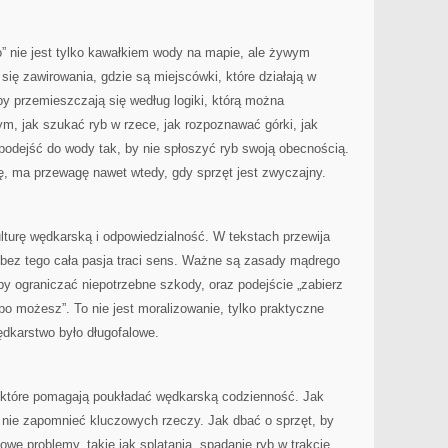
o” nie jest tylko kawałkiem wody na mapie, ale żywym
się zawirowania, gdzie są miejscówki, które działają w
by przemieszczają się według logiki, którą można
ym, jak szukać ryb w rzece, jak rozpoznawać górki, jak
k podejść do wody tak, by nie spłoszyć ryb swoją obecnością.
ę, ma przewagę nawet wtedy, gdy sprzęt jest zwyczajny.
ulturę wędkarską i odpowiedzialność. W tekstach przewija
 bez tego cała pasja traci sens. Ważne są zasady mądrego
by ograniczać niepotrzebne szkody, oraz podejście „zabierz
, bo możesz”. To nie jest moralizowanie, tylko praktyczne
ędkarstwo było długofalowe.
i, które pomagają poukładać wędkarską codzienność. Jak
 nie zapomnieć kluczowych rzeczy. Jak dbać o sprzęt, by
owe problemy, takie jak splątania, spadanie ryb w trakcie