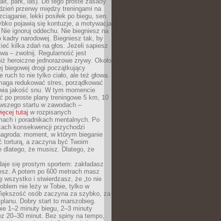
alt, park, las). Do tego proste zasady
 dzień przerwy między treningami na
zciąganie, lekki posiłek po biegu, sen.
bko pojawią się kontuzje, a motywacja
. Nie ignoruj oddechu. Nie biegniesz na
o kadry narodowej. Biegniesz tak, by
eć kilka zdań na głos. Jeżeli sapiesz
wa – zwolnij. Regularność jest
iż heroiczne jednorazowe zrywy. Około
j biegowej drogi początkujący
 ruch to nie tylko ciało, ale też głowa.
maga redukować stres, porządkować
awia jakość snu. W tym momencie
ć po proste plany treningowe 5 km, 10
rwszego startu w zawodach –
ięcej tutaj
w rozpisanych
ach i poradnikach mentalnych. Po
cach konsekwencji przychodzi
nagroda: moment, w którym bieganie
ć torturą, a zaczyna być Twoim
e dlatego, że musisz. Dlatego, że
daje się prostym sportem: zakładasz
iesz. A potem po 600 metrach masz
ię wszystko i stwierdzasz, że „to nie
roblem nie leży w Tobie, tylko w
Większość osób zaczyna za szybko, za
planu. Dobry start to marszobieg.
ie 1–2 minuty biegu, 2–3 minuty
ez 20–30 minut. Bez spiny na tempo,