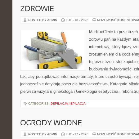
ZDROWIE
POSTED BY ADMIN
LUT - 18 - 2026
MOŻLIWOŚĆ KOMENTOWA
MediluxClinic to przestrzeń
zdrowiu pań na każdym etap
internetowy, który łączy rz
zrozumieniem dla codzienn
tej przestrzeni stoi zapobi
budowanie świadomości zdr
tak, aby porządkować informacje tematy, które często bywają nie
jednocześnie dotykają poczucia bezpieczeństwa. Kategorie Młoda 
pierwsza wizyta u ginekologa i Ginekologia estetyczna i rekonstr
CATEGORIES:
DEPILACJA I EPILACJA
OGRODY WODNE
POSTED BY ADMIN
LUT - 17 - 2026
MOŻLIWOŚĆ KOMENTOWA