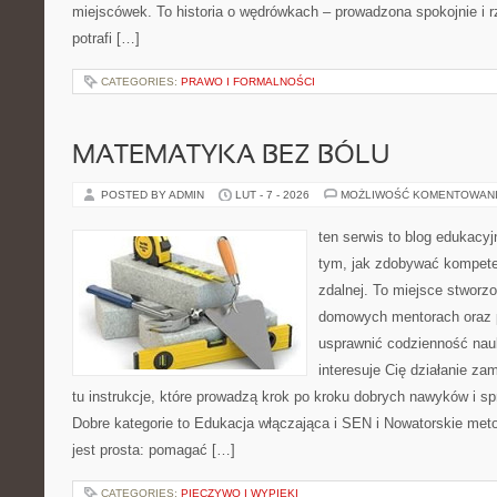
miejscówek. To historia o wędrówkach – prowadzona spokojnie i 
potrafi […]
CATEGORIES:
PRAWO I FORMALNOŚCI
MATEMATYKA BEZ BÓLU
POSTED BY ADMIN
LUT - 7 - 2026
MOŻLIWOŚĆ KOMENTOWAN
ten serwis to blog edukacyjn
tym, jak zdobywać kompete
zdalnej. To miejsce stworz
domowych mentorach oraz 
usprawnić codzienność nauki
interesuje Cię działanie za
tu instrukcje, które prowadzą krok po kroku dobrych nawyków i 
Dobre kategorie to Edukacja włączająca i SEN i Nowatorskie met
jest prosta: pomagać […]
CATEGORIES:
PIECZYWO I WYPIEKI