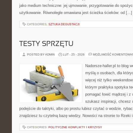
jako medium techniczne: jej ujmowanie, przygotowanie do spożyci
użytkowanie. Równolegle omawiana jest ścieżka ścieków: od […]
CATEGORIES:
SZTUKA DEGUSTACJI
TESTY SPRZĘTU
POSTED BY ADMIN
LUT - 25 - 2026
MOŻLIWOŚĆ KOMENTOWA
Nadorsze-haller.pl to blog w
myślą o osobach, dla który
więcej niż tylko weekendo
którym praktyka spotyka te
pomagać łowić mądrzej i z 
szukasz inspiracji, chcesz
podejście do taktyki, albo po prostu lubisz czytać o wodzie, rybac
znajdziesz tu czytelną bazę wiedzy. Nowości na stronie to Rzeki 
CATEGORIES:
POLITYCZNE KONFLIKTY I KRYZYSY