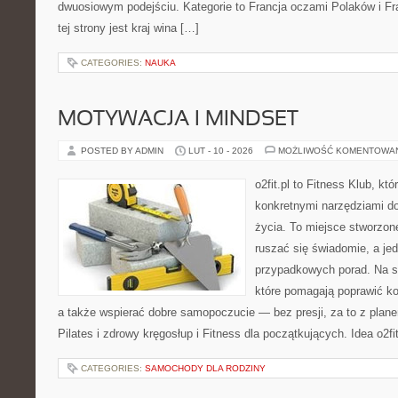
dwuosiowym podejściu. Kategorie to Francja oczami Polaków i F
tej strony jest kraj wina […]
CATEGORIES:
NAUKA
MOTYWACJA I MINDSET
POSTED BY ADMIN
LUT - 10 - 2026
MOŻLIWOŚĆ KOMENTOWA
o2fit.pl to Fitness Klub, kt
konkretnymi narzędziami do
życia. To miejsce stworzon
ruszać się świadomie, a jed
przypadkowych porad. Na st
które pomagają poprawić ko
a także wspierać dobre samopoczucie — bez presji, za to z plane
Pilates i zdrowy kręgosłup i Fitness dla początkujących. Idea o2fit
CATEGORIES:
SAMOCHODY DLA RODZINY