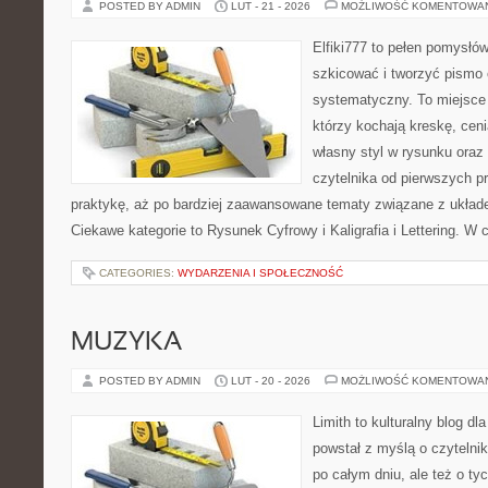
POSTED BY ADMIN
LUT - 21 - 2026
MOŻLIWOŚĆ KOMENTOWA
Elfiki777 to pełen pomysłów
szkicować i tworzyć pismo
systematyczny. To miejsce 
którzy kochają kreskę, cen
własny styl w rysunku oraz
czytelnika od pierwszych p
praktykę, aż po bardziej zaawansowane tematy związane z układ
Ciekawe kategorie to Rysunek Cyfrowy i Kaligrafia i Lettering. W 
CATEGORIES:
WYDARZENIA I SPOŁECZNOŚĆ
MUZYKA
POSTED BY ADMIN
LUT - 20 - 2026
MOŻLIWOŚĆ KOMENTOWA
Limith to kulturalny blog dl
powstał z myślą o czyteln
po całym dniu, ale też o ty