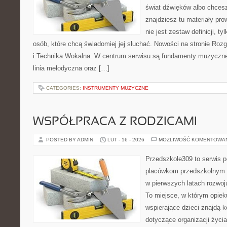
świat dźwięków albo chces
znajdziesz tu materiały pr
nie jest zestaw definicji, t
osób, które chcą świadomiej jej słuchać. Nowości na stronie Roz
i Technika Wokalna. W centrum serwisu są fundamenty muzycznej
linia melodyczna oraz […]
CATEGORIES:
INSTRUMENTY MUZYCZNE
WSPÓŁPRACA Z RODZICAMI
POSTED BY ADMIN
LUT - 16 - 2026
MOŻLIWOŚĆ KOMENTOWA
Przedszkole309 to serwis p
placówkom przedszkolnym o
w pierwszych latach rozwo
To miejsce, w którym opiek
wspierające dzieci znajdą 
dotyczące organizacji życi