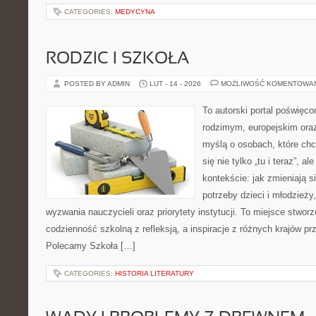
CATEGORIES:
MEDYCYNA
RODZIC I SZKOŁA
POSTED BY ADMIN
LUT - 14 - 2026
MOŻLIWOŚĆ KOMENTOWA
To autorski portal poświęco
rodzimym, europejskim ora
myślą o osobach, które chc
się nie tylko „tu i teraz”, 
kontekście: jak zmieniają s
potrzeby dzieci i młodzieży
wyzwania nauczycieli oraz priorytety instytucji. To miejsce stworz
codzienność szkolną z refleksją, a inspiracje z różnych krajów p
Polecamy Szkoła […]
CATEGORIES:
HISTORIA LITERATURY