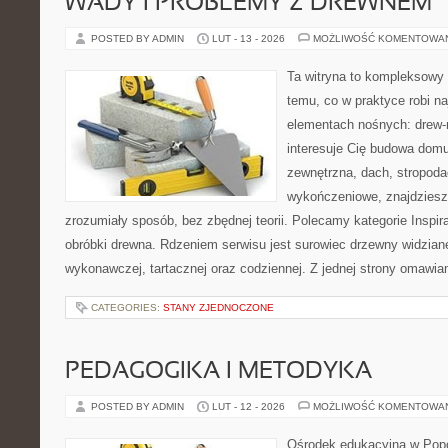
WADY I PROBLEMY Z DREWNEM
POSTED BY ADMIN
LUT - 13 - 2026
MOŻLIWOŚĆ KOMENTOWA
Ta witryna to kompleksowy
temu, co w praktyce robi n
elementach nośnych: drew-
interesuje Cię budowa domu
zewnętrzna, dach, stropoda
wykończeniowe, znajdziesz
zrozumiały sposób, bez zbędnej teorii. Polecamy kategorie Inspira
obróbki drewna. Rdzeniem serwisu jest surowiec drzewny widziane
wykonawczej, tartacznej oraz codziennej. Z jednej strony omawi
CATEGORIES:
STANY ZJEDNOCZONE
PEDAGOGIKA I METODYKA
POSTED BY ADMIN
LUT - 12 - 2026
MOŻLIWOŚĆ KOMENTOWA
Ośrodek edukacyjna w Popo