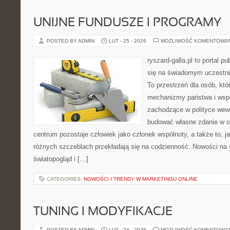
UNIJNE FUNDUSZE I PROGRAMY
POSTED BY ADMIN
LUT - 25 - 2026
MOŻLIWOŚĆ KOMENTOWA
ryszard-galla.pl to portal p
się na świadomym uczestni
To przestrzeń dla osób, któ
mechanizmy państwa i wspó
zachodzące w polityce wewn
budować własne zdanie w op
centrum pozostaje człowiek jako członek wspólnoty, a także to, 
różnych szczeblach przekładają się na codzienność. Nowości na str
światopogląd i […]
CATEGORIES:
NOWOŚCI I TRENDY W MARKETINGU ONLINE
TUNING I MODYFIKACJE
POSTED BY ADMIN
LUT - 24 - 2026
MOŻLIWOŚĆ KOMENTOWA