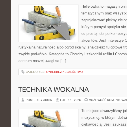
Hellerówka to magazyn onl
tematycznym oraz wszystk
zaprojektować piękny zielo
którym pomysł spotyka się
od prostej idei po kompozy
akcentów. Jeśli interesuje 
rustykalna naturalność albo ogród skalny, znajdziesz tu gotowe tro
zwykłe podwórko. Kategorie to Choroby i szkodniki roślin i Choroby
centrum naszej uwagi są […]
CATEGORIES:
CYBERBEZPIECZEŃSTWO
TECHNIKA WOKALNA
POSTED BY ADMIN
LUT - 16 - 2026
MOŻLIWOŚĆ KOMENTOWA
To miejsce stworzyliśmy ja
muzycznej, w którym doświ
ciekawością. Jeśli szukasz 