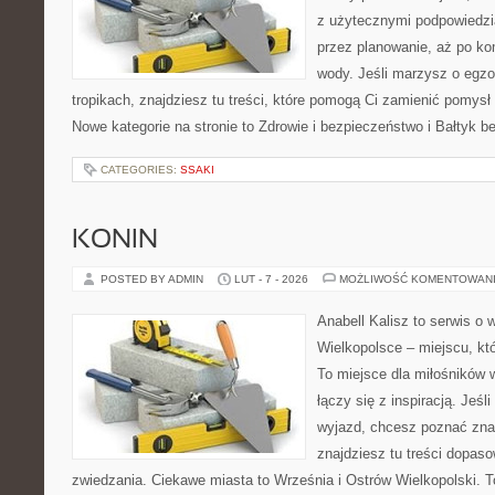
z użytecznymi podpowiedzi
przez planowanie, aż po ko
wody. Jeśli marzysz o egzo
tropikach, znajdziesz tu treści, które pomogą Ci zamienić pomys
Nowe kategorie na stronie to Zdrowie i bezpieczeństwo i Bałtyk b
CATEGORIES:
SSAKI
KONIN
POSTED BY ADMIN
LUT - 7 - 2026
MOŻLIWOŚĆ KOMENTOWAN
Anabell Kalisz to serwis o
Wielkopolsce – miejscu, któr
To miejsce dla miłośników 
łączy się z inspiracją. Jeś
wyjazd, chcesz poznać znan
znajdziesz tu treści dopas
zwiedzania. Ciekawe miasta to Września i Ostrów Wielkopolski. To