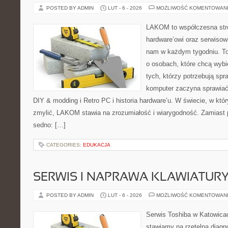
POSTED BY ADMIN
LUT - 6 - 2026
MOŻLIWOŚĆ KOMENTOWAN
LAKOM to współczesna str
hardware’owi oraz serwisowi
nam w każdym tygodniu. To
o osobach, które chcą wybi
tych, którzy potrzebują sp
komputer zaczyna sprawiać 
DIY & modding i Retro PC i historia hardware’u. W świecie, w któ
zmylić, LAKOM stawia na zrozumiałość i wiarygodność. Zamiast 
sedno: […]
CATEGORIES:
EDUKACJA
SERWIS I NAPRAWA KLAWIATUR
POSTED BY ADMIN
LUT - 6 - 2026
MOŻLIWOŚĆ KOMENTOWAN
Serwis Toshiba w Katowicac
stawiamy na rzetelną diagn