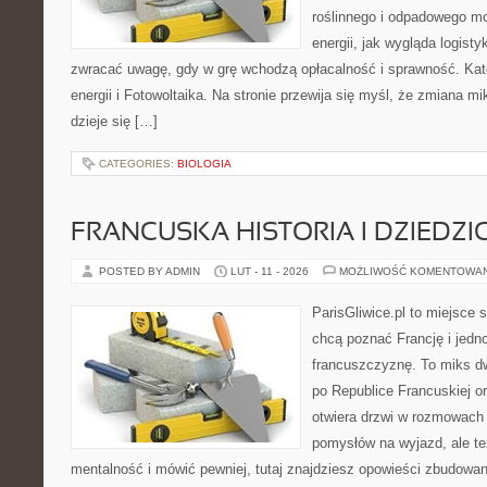
roślinnego i odpadowego mo
energii, jak wygląda logist
zwracać uwagę, gdy w grę wchodzą opłacalność i sprawność. Ka
energii i Fotowoltaika. Na stronie przewija się myśl, że zmiana m
dzieje się […]
CATEGORIES:
BIOLOGIA
FRANCUSKA HISTORIA I DZIEDZ
POSTED BY ADMIN
LUT - 11 - 2026
MOŻLIWOŚĆ KOMENTOWA
ParisGliwice.pl to miejsce 
chcą poznać Francję i jedn
francuszczyznę. To miks d
po Republice Francuskiej or
otwiera drzwi w rozmowach 
pomysłów na wyjazd, ale t
mentalność i mówić pewniej, tutaj znajdziesz opowieści zbudowa