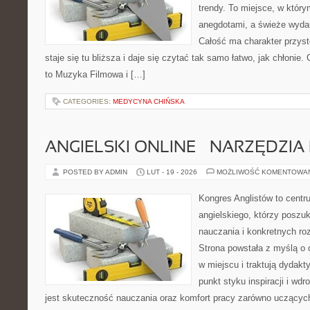
trendy. To miejsce, w który
anegdotami, a świeże wydan
Całość ma charakter przys
staje się tu bliższa i daje się czytać tak samo łatwo, jak chłonie.
to Muzyka Filmowa i […]
CATEGORIES:
MEDYCYNA CHIŃSKA
ANGIELSKI ONLINE – NARZĘDZIA 
POSTED BY ADMIN
LUT - 19 - 2026
MOŻLIWOŚĆ KOMENTOWA
Kongres Anglistów to cent
angielskiego, którzy posz
nauczania i konkretnych ro
Strona powstała z myślą o 
w miejscu i traktują dydakt
punkt styku inspiracji i wd
jest skuteczność nauczania oraz komfort pracy zarówno uczących,