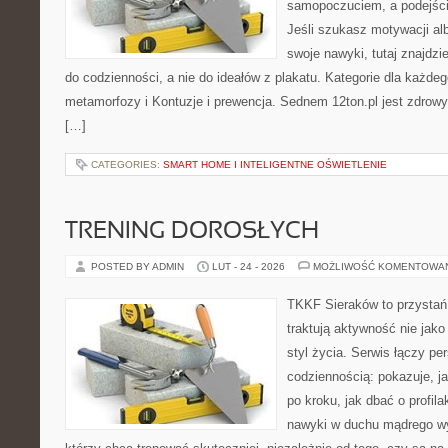
samopoczuciem, a podejście
Jeśli szukasz motywacji a
swoje nawyki, tutaj znajdz
do codzienności, a nie do ideałów z plakatu. Kategorie dla każdego
metamorfozy i Kontuzje i prewencja. Sednem 12ton.pl jest zdrow
[…]
CATEGORIES:
SMART HOME I INTELIGENTNE OŚWIETLENIE
TRENING DOROSŁYCH
POSTED BY ADMIN
LUT - 24 - 2026
MOŻLIWOŚĆ KOMENTOWA
TKKF Sieraków to przystań i
traktują aktywność nie jako
styl życia. Serwis łączy p
codziennością: pokazuje, 
po kroku, jak dbać o profila
nawyki w duchu mądrego wys