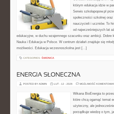
którym edukacja idzie w pa
Serwis szkolapopow.pl prze
społeczności szkolnej oraz
nauczycieli i uczniów. To h
od najwcześniejszych lat 
edukacyjne, w duchu wzajemnego szacunku oraz ambicji. Dobre ka
Nauka i Edukacja w Polsce. W centrum działań znajduje się młody
możliwości. Edukacja wczesnoszkolna jest […]
CATEGORIES:
ŚWIDNICA
ENERGIA SŁONECZNA
POSTED BY ADMIN
LUT - 12 - 2026
MOŻLIWOŚĆ KOMENTOWA
Wikana BioEnergia to przes
które chcą ogarnąć temat e
użyteczny, ale jednocześni
porządkuje wiedzę o tym, 