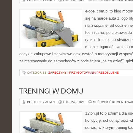
e-opel.com.pl to blog motor
się na marce auta z logo b
nią związane: od codziennej
techniczne, po ciekawostki
rynku. To miejsce stworzon
mocniej ogarnąć swoje auto
decyzje zakupowe i serwisowe oraz czytać o motoryzacji w sposó
zainteresowanie do samochodów z podejściem „na co dzień”, gdzie
CATEGORIES:
ZARĘCZYNY I PRZYGOTOWANIA PRZEDŚLUBNE
TRENINGI W DOMU
POSTED BY ADMIN
LUT - 24 - 2026
MOŻLIWOŚĆ KOMENTOWA
12ton.pl to platforma dla o
kondycję, schudnąć oraz wk
serwis, w którym trening łą