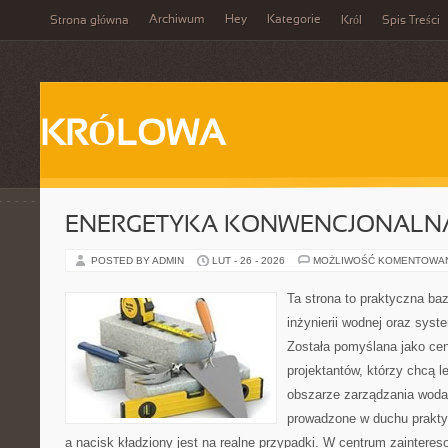
Archiwum
Hey
Kategorie
Strona główna
Król
Spis Treści
KRÓLOWA
ENERGETYKA KONWENCJONALN
POSTED BY ADMIN
LUT - 26 - 2026
MOŻLIWOŚĆ KOMENTOWA
Ta strona to praktyczna ba
inżynierii wodnej oraz sys
Została pomyślana jako cen
projektantów, którzy chcą l
obszarze zarządzania woda
prowadzone w duchu praktyk
a nacisk kładziony jest na realne przypadki. W centrum zainteres