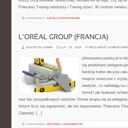
którzy chcą trenować skuteczniej, niezależnie od tego, czy są na 
Polecamy Trening młodzieży i Trening dzieci. W centrum serwisu
CATEGORIES:
SZKOŁA PODSTAWOWA
L’ORÉAL GROUP (FRANCJA)
POSTED BY ADMIN
LUT - 23 - 2026
MOŻLIWOŚĆ KOMENTOWA
johnmasters-polska.pl to blo
się produktami pielęgnacyj
bardziej trafne decyzje zak
miejsce stworzone z myślą o
wiedzieć, co nakładają na c
formuł i jak budować schem
oraz bez przypadkowych wyborów. Strona skupia się na pielęgnac
którym liczy się regularność, ale też dopasowanie. Polecamy Chan
(Japonia). […]
CATEGORIES:
HISTORIA I CIEKAWOSTKI